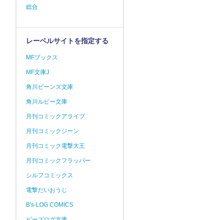
総合
レーベルサイトを指定する
MFブックス
MF文庫J
角川ビーンズ文庫
角川ルビー文庫
月刊コミックアライブ
月刊コミックジーン
月刊コミック電撃大王
月刊コミックフラッパー
シルフコミックス
電撃だいおうじ
B's-LOG COMICS
ビーズログ文庫