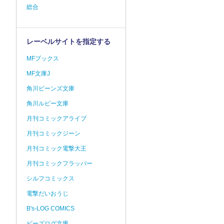
総合
レーベルサイトを指定する
MFブックス
MF文庫J
角川ビーンズ文庫
角川ルビー文庫
月刊コミックアライブ
月刊コミックジーン
月刊コミック電撃大王
月刊コミックフラッパー
シルフコミックス
電撃だいおうじ
B's-LOG COMICS
ビーズログ文庫