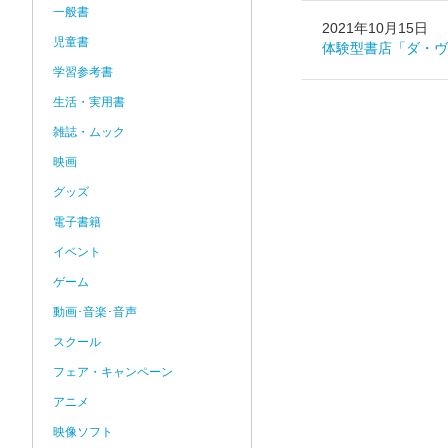
一般書
2021年10月15日
児童書
体験型書店「ダ・ヴ
学習参考書
生活・実用書
雑誌・ムック
映画
グッズ
電子書籍
イベント
ゲーム
動画･音楽･音声
スクール
フェア・キャンペーン
アニメ
映像ソフト