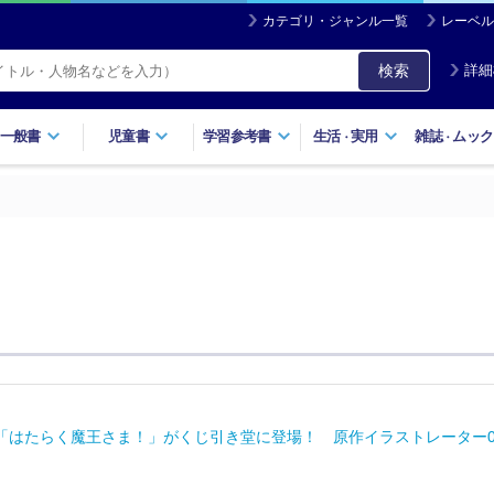
カテゴリ・ジャンル一覧
レーベル
検索
詳細
一般書
児童書
学習参考書
生活
実用
雑誌
ムック
・
・
「はたらく魔王さま！」がくじ引き堂に登場！ 原作イラストレーター0