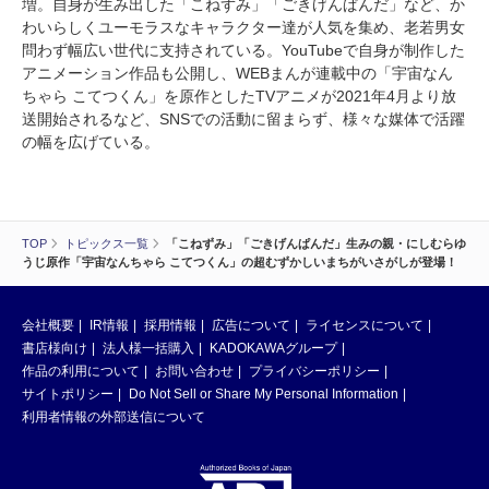
増。自身が生み出した「こねずみ」「ごきげんぱんだ」など、か
わいらしくユーモラスなキャラクター達が人気を集め、老若男女
問わず幅広い世代に支持されている。YouTubeで自身が制作した
アニメーション作品も公開し、WEBまんが連載中の「宇宙なん
ちゃら こてつくん」を原作としたTVアニメが2021年4月より放
送開始されるなど、SNSでの活動に留まらず、様々な媒体で活躍
の幅を広げている。
TOP
トピックス一覧
「こねずみ」「ごきげんぱんだ」生みの親・にしむらゆ
うじ原作「宇宙なんちゃら こてつくん」の超むずかしいまちがいさがしが登場！
会社概要
IR情報
採用情報
広告について
ライセンスについて
書店様向け
法人様一括購入
KADOKAWAグループ
作品の利用について
お問い合わせ
プライバシーポリシー
サイトポリシー
Do Not Sell or Share My Personal Information
利用者情報の外部送信について