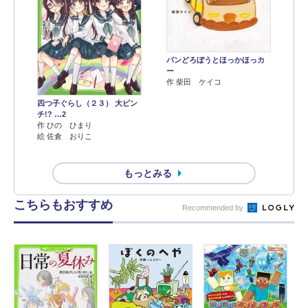
パンどろぼうとほっかほっカ
ー
作 柴田 ケイコ
四つ子ぐらし（２３） 大ピン
チ!? …2
作 ひの ひまり
絵 佐倉 おりこ
もっとみる
こちらもおすすめ
Recommended by