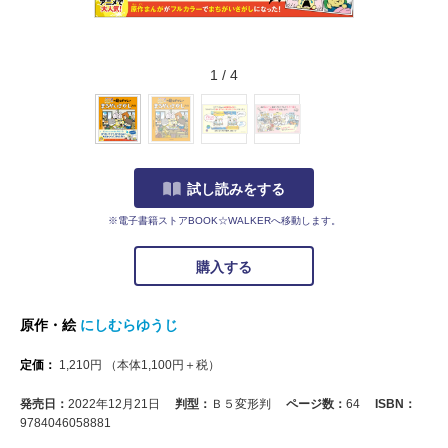
1
/
4
試し読みをする
※電子書籍ストアBOOK☆WALKERへ移動します。
購入する
原作・絵
にしむらゆうじ
定価：
1,210
円
（本体
1,100
円＋税）
発売日：
2022年12月21日
判型：
Ｂ５変形判
ページ数：
64
ISBN：
9784046058881