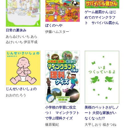
ゲーム超図かん はじ
めてのマインクラフ
ト サバイバル図かん
ぼくのへや
日常の夏休み
伊藤ハムスター
あらゐけいいち あら
ゐけいいち 伊豆平成
じんせいさいしょの
おおのたろう
小学校の学習に役立
美桜のペットさがしノ
つ！ マインクラフト
ート 大切な家族がい
で学ぶ理科クイズ
なくなった!?
篠原菊紀
大平しおり 福きつね