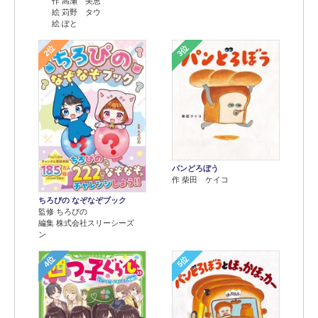
作 高瀬 美恵
絵 苅野 タウ
絵 ぽと
2位
3位
パンどろぼう
作 柴田 ケイコ
ちろぴの なぞなぞブック
監修 ちろぴの
編集 株式会社スリーシーズ
ン
4位
5位