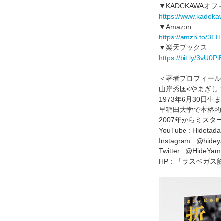
▼KADOKAWA
https://www.kadoka
▼Amazon
https://amzn.to/3E
▼楽天ブックス
https://bit.ly/3vU0Pi
＜著者プロフィール
山岸秀匡<やまぎし 
1973年6月30日
早稲田大学で本格的
2007年からミスタ
YouTube : Hidetada
Instagram : @hidey
Twitter : @HideYam
HP：「ラスベガス筋肉製