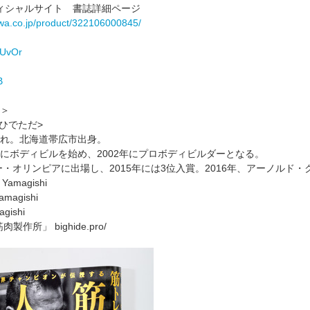
オフィシャルサイト 書誌詳細ページ
wa.co.jp/product/322106000845/
HUvOr
B
＞
ひでただ>
生まれ。北海道帯広市出身。
にボディビルを始め、2002年にプロボディビルダーとなる。
ー・オリンピアに出場し、2015年には3位入賞。2016年、アーノルド
 Yamagishi
amagishi
agishi
作所」 bighide.pro/