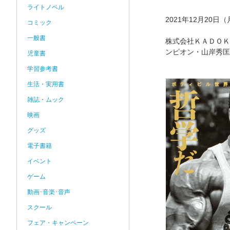
ライトノベル
2021年12月20日
コミック
一般書
株式会社ＫＡＤＯＫ
ンピオン・山岸秀匡
児童書
学習参考書
生活・実用書
雑誌・ムック
映画
グッズ
電子書籍
イベント
ゲーム
動画･音楽･音声
スクール
フェア・キャンペーン