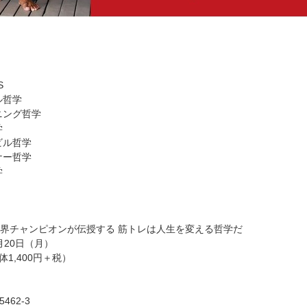
S
ル哲学
ニング哲学
学
ビル哲学
ナー哲学
学
界チャンピオンが伝授する 筋トレは人生を変える哲学だ
月20日（月）
体1,400円＋税）
5462-3