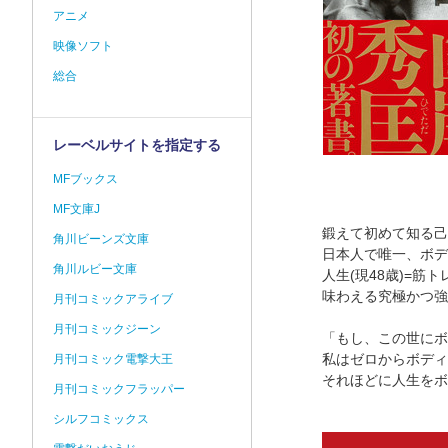
アニメ
映像ソフト
総合
レーベルサイトを指定する
MFブックス
MF文庫J
鍛えて初めて知る己
角川ビーンズ文庫
日本人で唯一、ボデ
角川ルビー文庫
人生(現48歳)=
味わえる究極かつ強
月刊コミックアライブ
月刊コミックジーン
「もし、この世にボ
私はゼロからボディ
月刊コミック電撃大王
それほどに人生をボ
月刊コミックフラッパー
シルフコミックス