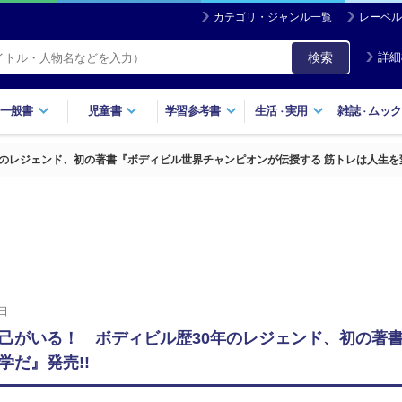
カテゴリ・ジャンル一覧
レーベル
検索
詳細
一般書
児童書
学習参考書
生活
実用
雑誌
ムック
・
・
のレジェンド、初の著書『ボディビル世界チャンピオンが伝授する 筋トレは人生を変
日
己がいる！ ボディビル歴30年のレジェンド、初の著
学だ』発売!!