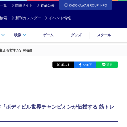
一覧
関連サイト
作品公募
KADOKAWA GROUP INFO
検索
新刊カレンダー
イベント情報
映像
ゲーム
グッズ
スクール
える哲学だ』発売!!
ポスト
シェア
送る
書『ボディビル世界チャンピオンが伝授する 筋トレ