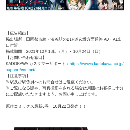
【広告掲出】
掲出場所：田園都市線・渋谷駅のB1F道玄坂方面通路 A0・A1出
口付近
掲載期間：2021年10月18日（月）～10月24日（日）
【お問い合わせ窓口】
KADOKAWA カスタマーサポート：
https://wwws.kadokawa.co.jp/
support/contact/
【注意事項】
※駅及び駅係員へのお問合せはご遠慮ください。
※ご覧になる際や、写真撮影をされる場合は周囲のお客様に十分
にご配慮いただきますよう、お願い申し上げます。
原作コミックス最新6巻 10月22日発売！！