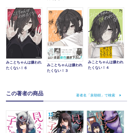
みことちゃんは嫌われ
みことちゃんは嫌われ
みことちゃんは嫌われ
たくない！４
たくない！６
たくない！３
この著者の商品
著者名「泉朝樹」で検索