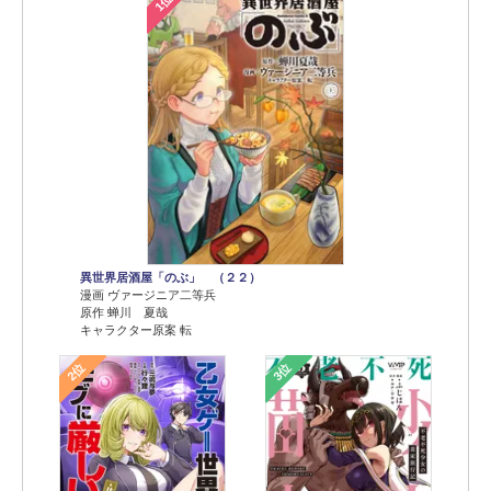
1位
異世界居酒屋「のぶ」 （２２）
漫画 ヴァージニア二等兵
原作 蝉川 夏哉
キャラクター原案 転
2位
3位