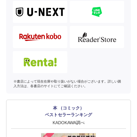
※書店によって現在在庫や取り扱いがない場合がございます。詳しい購
入方法は、各書店のサイトにてご確認ください。
本 （コミック）
ベストセラーランキング
KADOKAWA調べ