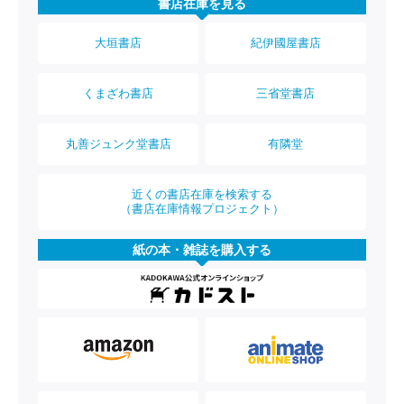
書店在庫を見る
大垣書店
紀伊國屋書店
くまざわ書店
三省堂書店
丸善ジュンク堂書店
有隣堂
近くの書店在庫を検索する
（書店在庫情報プロジェクト）
紙の本・雑誌を購入する