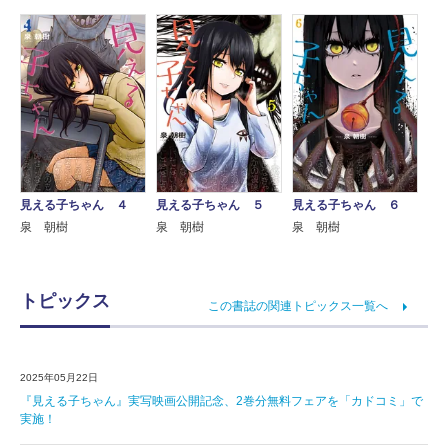
見える子ちゃん ４
見える子ちゃん ５
見える子ちゃん ６
泉 朝樹
泉 朝樹
泉 朝樹
トピックス
この書誌の関連トピックス一覧へ
2025年05月22日
『見える子ちゃん』実写映画公開記念、2巻分無料フェアを「カドコミ」で
実施！