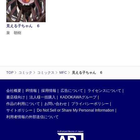
見える子ちゃん ６
泉 朝樹
TOP
コミック
コミックス
MFC
見える子ちゃん ６
会社概要
IR情報
採用情報
広告について
ライセンスについて
書店様向け
法人様一括購入
KADOKAWAグループ
作品の利用について
お問い合わせ
プライバシーポリシー
サイトポリシー
Do Not Sell or Share My Personal Information
利用者情報の外部送信について