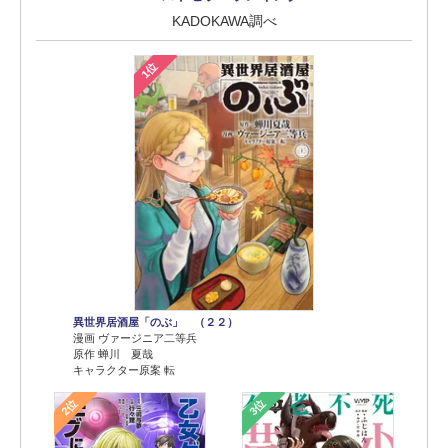
KADOKAWA調べ
1位
異世界居酒屋「のぶ」 （２２）
漫画 ヴァージニア二等兵
原作 蝉川 夏哉
キャラクター原案 転
2位
3位