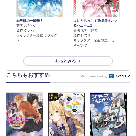
結界師の一輪華 8
はにとらっ！ 召喚勇者をハメ
著者 おだやか
るハニー…2
原作 クレハ
著者 宮社 惣恭
キャラクター原案 ボダック
原作 けてる
ス
キャラクター原案 氷室 し
ゅんすけ
もっとみる
こちらもおすすめ
Recommended by