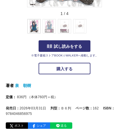
1
/
4
試し読みをする
※電子書籍ストアBOOK☆WALKERへ移動します。
購入する
著者
泉 朝樹
定価：
836
円
（本体
760
円＋税）
発売日：
2026年03月31日
判型：
Ｂ６判
ページ数：
162
ISBN：
9784046856975
ポスト
シェア
送る