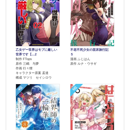
乙女ゲー世界はモブに厳しい
不老不死少女の苗床旅行記
世界です【…2
５
制作 FTops
漫画 ふじはん
原作 三嶋 与夢
原作 ルナ・ウサギ
作画 行々狸
キャラクター原案 孟達
構成 マツリ セイシロウ
4位
5位