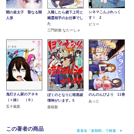
シネマこんぷれっく
入職したら歳下上司と
闇の皇太子 聖なる闇
す！ 2
幽霊相手のお仕事でし
人形
た
ビリー
三門鉄狼 なたーしゃ
鬼灯さん家のアネキ
のんのんびより 11巻
ぼくのとなりに暗黒破
（＋妹） （６）
壊神がいます。5
あっと
五十嵐藍
亜樹新
この著者の商品
著者名「泉朝樹」で検索