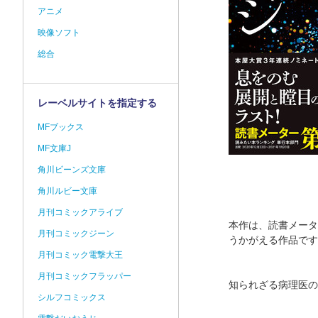
アニメ
映像ソフト
総合
レーベルサイトを指定する
MFブックス
MF文庫J
角川ビーンズ文庫
角川ルビー文庫
月刊コミックアライブ
本作は、読書メータ
月刊コミックジーン
うかがえる作品です
月刊コミック電撃大王
月刊コミックフラッパー
知られざる病理医の
シルフコミックス