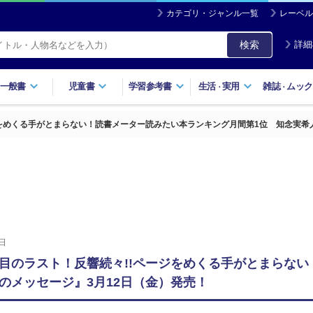
カテゴリ・ジャンル一覧
レーベル
検索
詳細
一般書
児童書
学習参考書
生活
実用
雑誌
ムック
・
・
をめくる手がとまらない！読書メーター読みたい本ランキング月間第1位 知念実希
日
目のラスト！反響続々!!ページをめくる手がとまらな
のメッセージ』3月12日（金）発売！