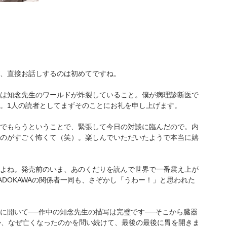
すが、直接お話しするのは初めてですね。
は知念先生のワールドが炸裂していること。僕が病理診断医で
。1人の読者としてまずそのことにお礼を申し上げます。
でもらうということで、緊張して今日の対談に臨んだので。内
のがすごく怖くて（笑）。楽しんでいただいたようで本当に嬉
よね。発売前のいま、あのくだりを読んで世界で一番震え上が
DOKAWAの関係者一同も、さぞかし「うわー！」と思われた
に開いて──作中の知念先生の描写は完璧です──そこから臓器
か、なぜ亡くなったのかを問い続けて、最後の最後に胃を開きま