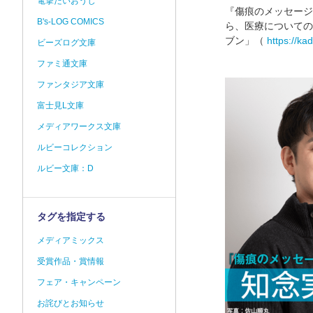
電撃だいおうじ
『傷痕のメッセージ
B's-LOG COMICS
ら、医療についての
ブン」（
https://ka
ビーズログ文庫
ファミ通文庫
ファンタジア文庫
富士見L文庫
メディアワークス文庫
ルビーコレクション
ルビー文庫：D
タグを指定する
メディアミックス
受賞作品・賞情報
フェア・キャンペーン
お詫びとお知らせ