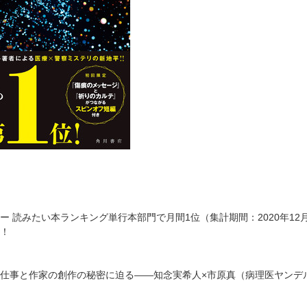
ー 読みたい本ランキング単行本部門で月間1位（集計期間：2020年12月
！
仕事と作家の創作の秘密に迫る――知念実希人×市原真（病理医ヤンデ