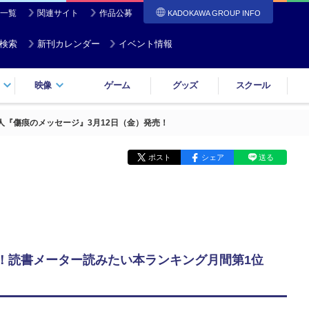
一覧
関連サイト
作品公募
KADOKAWA GROUP INFO
検索
新刊カレンダー
イベント情報
映像
ゲーム
グッズ
スクール
人『傷痕のメッセージ』3月12日（金）発売！
ポスト
シェア
送る
い！読書メーター読みたい本ランキング月間第1位