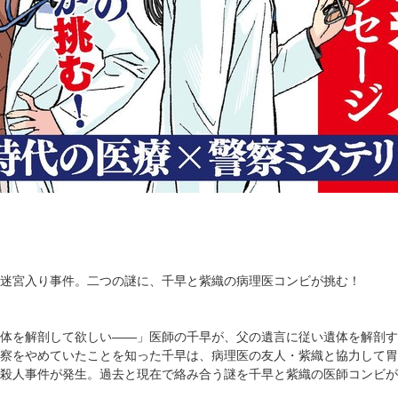
迷宮入り事件。二つの謎に、千早と紫織の病理医コンビが挑む！
体を解剖して欲しい――」医師の千早が、父の遺言に従い遺体を解剖す
察をやめていたことを知った千早は、病理医の友人・紫織と協力して胃
殺人事件が発生。過去と現在で絡み合う謎を千早と紫織の医師コンビが