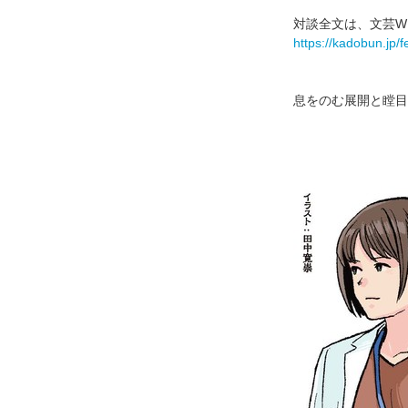
対談全文は、文芸W
https://kadobun.jp/f
息をのむ展開と瞠目