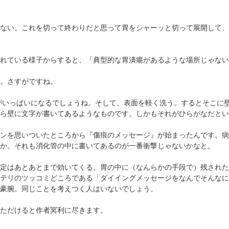
ない。これを切って終わりだと思って胃をシャーッと切って展開して、
れている様子からすると、「典型的な胃潰瘍があるような場所じゃない
。さすがですね。
がいっぱいになるでしょうね。そして、表面を軽く洗う。するとそこに
ら壁に文字が書いてあるようなものです。しかもそれがひらがなだとい
ンを思いついたところから『傷痕のメッセージ』が始まったんです。病
か。それも消化管の中に書いてあるのが一番衝撃じゃないかなと。
定はあとあとまで効いてくる。胃の中に（なんらかの手段で）残された
テリのツッコミどころである「ダイイングメッセージをなんでそんなに
豪腕。同じことを考えつく人はいないでしょう。
ただけると作者冥利に尽きます。