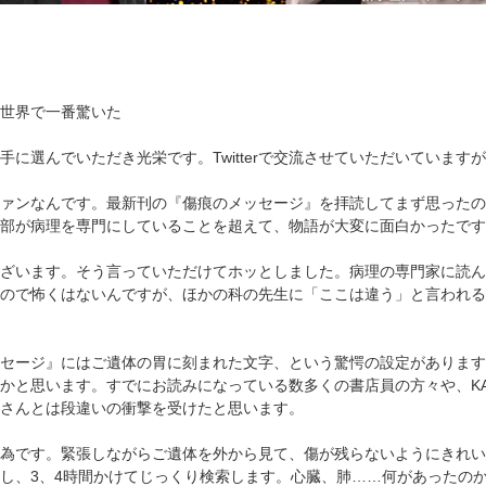
世界で一番驚いた
手に選んでいただき光栄です。Twitterで交流させていただいていま
ァンなんです。最新刊の『傷痕のメッセージ』を拝読してまず思ったの
部が病理を専門にしていることを超えて、物語が大変に面白かったです
ざいます。そう言っていただけてホッとしました。病理の専門家に読ん
ので怖くはないんですが、ほかの科の先生に「ここは違う」と言われる
セージ』にはご遺体の胃に刻まれた文字、という驚愕の設定があります
かと思います。すでにお読みになっている数多くの書店員の方々や、KA
さんとは段違いの衝撃を受けたと思います。
為です。緊張しながらご遺体を外から見て、傷が残らないようにきれい
し、3、4時間かけてじっくり検索します。心臓、肺……何があったの