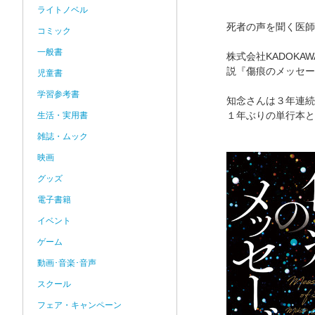
ライトノベル
死者の声を聞く医師
コミック
一般書
株式会社KADOK
説『傷痕のメッセー
児童書
学習参考書
知念さんは３年連続
１年ぶりの単行本と
生活・実用書
雑誌・ムック
映画
グッズ
電子書籍
イベント
ゲーム
動画･音楽･音声
スクール
フェア・キャンペーン