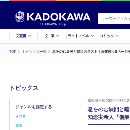
文芸書
文庫
ライトノベル
コミック
TOP
トピックス一覧
息をのむ展開と瞠目のラスト！反響続々!!ページ
トピックス
掲載開始日 2021年03月12
ジャンルを指定する
息をのむ展開と瞠
知念実希人『傷痕
文芸書
文庫