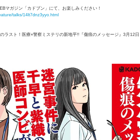
EBマガジン「カドブン」にて、お楽しみください！
eature/talks/14lt7dnz3yyo.html
のラスト！医療×警察ミステリの新地平!!『傷痕のメッセージ』3月12