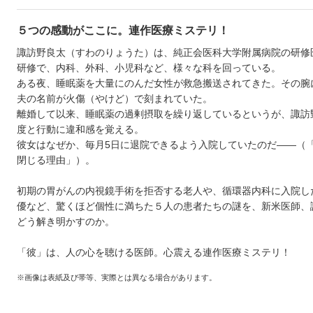
５つの感動がここに。連作医療ミステリ！
諏訪野良太（すわのりょうた）は、純正会医科大学附属病院の研修
研修で、内科、外科、小児科など、様々な科を回っている。
ある夜、睡眠薬を大量にのんだ女性が救急搬送されてきた。その腕
夫の名前が火傷（やけど）で刻まれていた。
離婚して以来、睡眠薬の過剰摂取を繰り返しているというが、諏訪
度と行動に違和感を覚える。
彼女はなぜか、毎月5日に退院できるよう入院していたのだ――（
閉じる理由」）。
初期の胃がんの内視鏡手術を拒否する老人や、循環器内科に入院し
優など、驚くほど個性に満ちた５人の患者たちの謎を、新米医師、
どう解き明かすのか。
「彼」は、人の心を聴ける医師。心震える連作医療ミステリ！
※画像は表紙及び帯等、実際とは異なる場合があります。