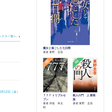
ックス一覧へ
魔女と過ごした七日間
著者 東野 圭吾
2位
3位
月12日（金）
７７７ トリプルセ
殺人の門 上 新装
ブン
版
著者 伊坂 幸太
著者 東野 圭吾
郎