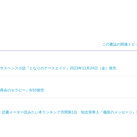
この書誌の関連トピ
スペンス小説『となりのナースエイド』2023年11月24日（金）発売
会のセラピー』8/10発売
！読書メーター読みたい本ランキング月間第1位 知念実希人『傷痕のメッセージ』3