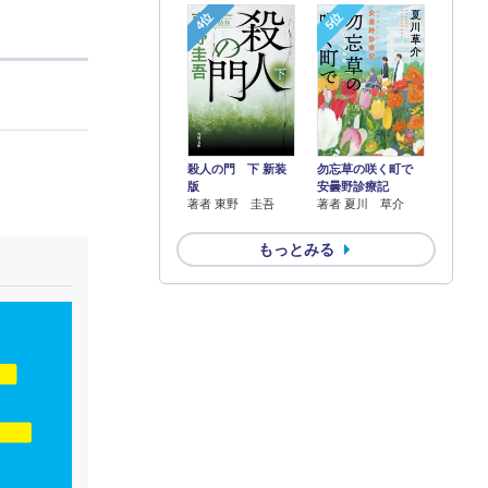
4位
5位
殺人の門 下 新装
勿忘草の咲く町で
版
安曇野診療記
著者 東野 圭吾
著者 夏川 草介
もっとみる