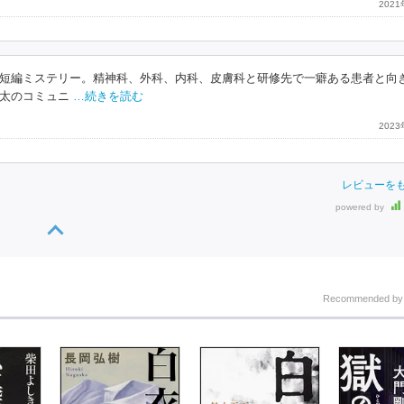
202
短編ミステリー。精神科、外科、内科、皮膚科と研修先で一癖ある患者と向
太のコミュニ
…続きを読む
202
レビューを
powered by
Recommended b