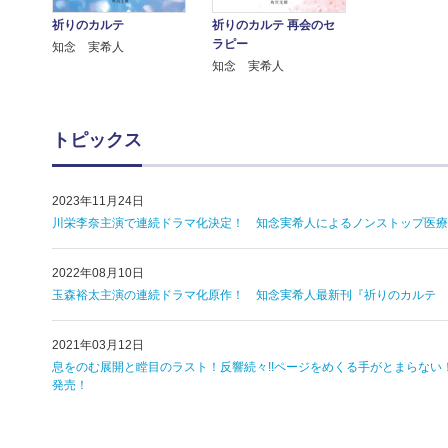
祈りのカルテ
祈りのカルテ 再会のセ
ラピー
知念 実希人
知念 実希人
トピックス
2023年11月24日
川栄李奈主演で連続ドラマ化決定！ 知念実希人によるノンストップ医療サ
2022年08月10日
玉森裕太主演の連続ドラマ化原作！ 知念実希人最新刊『祈りのカルテ 再
2021年03月12日
息をのむ展開と瞠目のラスト！反響続々!!ページをめくる手がとまらない
発売！