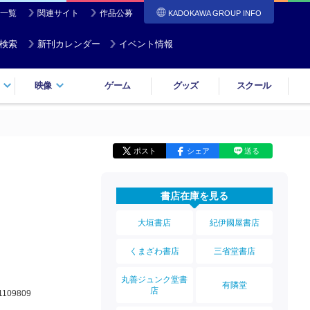
一覧
関連サイト
作品公募
KADOKAWA GROUP INFO
検索
新刊カレンダー
イベント情報
映像
ゲーム
グッズ
スクール
ポスト
シェア
送る
書店在庫を見る
大垣書店
紀伊國屋書店
くまざわ書店
三省堂書店
丸善ジュンク堂書
有隣堂
店
1109809