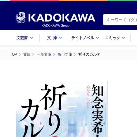
文芸書
文庫
ライトノベル
コミック
TOP
文庫
一般文庫
角川文庫
祈りのカルテ