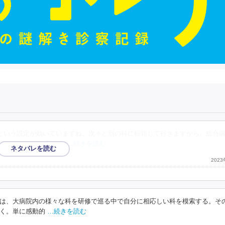
という設定が効いていますね。次々と別の科に転籍して行きますから。総合
。各科の特色や難しさ
…続きを読む
202
は、大病院内の様々な科を研修で巡る中で自分に相応しい科を模索する。そ
く。単に感動的
…続きを読む