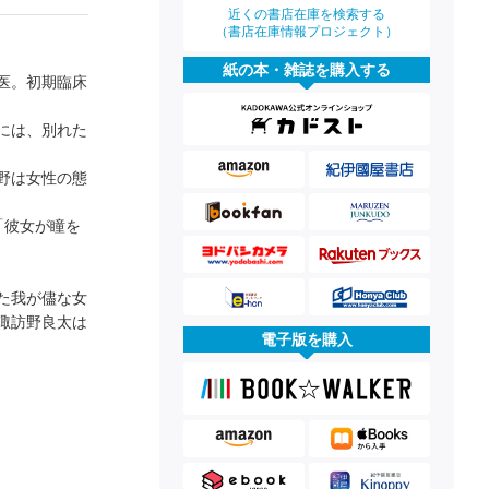
近くの書店在庫を検索する
（書店在庫情報プロジェクト）
紙の本・雑誌を購入する
医。初期臨床
には、別れた
野は女性の態
「彼女が瞳を
た我が儘な女
諏訪野良太は
電子版を購入