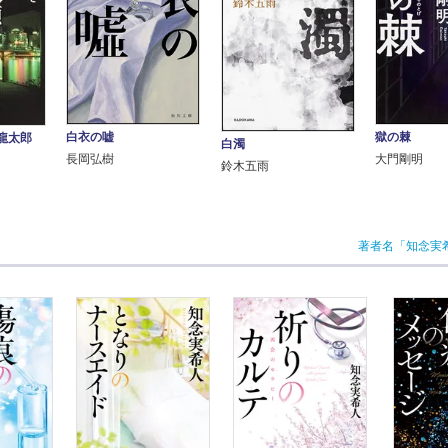
白衣の嘘
獄の棘
龍太郎
白濁
長岡弘樹
大門剛明
鈴木五雨
著者名「知念実