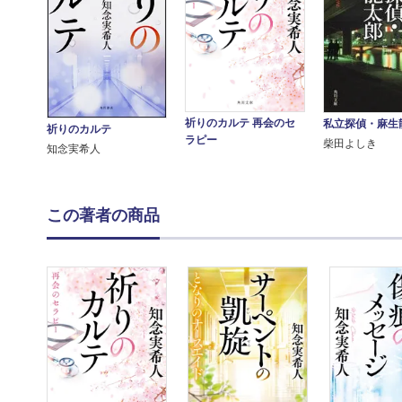
祈りのカルテ 再会のセ
私立探偵・麻生
祈りのカルテ
ラピー
柴田よしき
知念実希人
この著者の商品