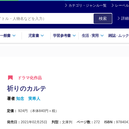
カテゴリ・ジャンル一覧
レーベル
検索
詳細
一般書
児童書
学習参考書
生活
実用
雑誌
ムック
・
・
ドラマ化作品
祈りのカルテ
著者
知念 実希人
定価：
924
円 （本体
840
円＋税）
発売日：
2021年02月25日
判型：
文庫判
ページ数：
272
ISBN：
978404