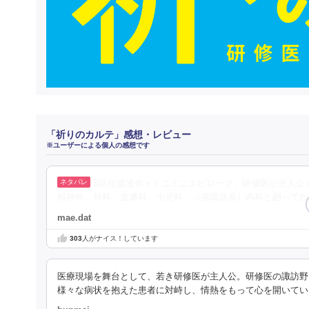
「祈りのカルテ」感想・レビュー
※ユーザーによる個人の感想です
5話短篇連作＋ミニミニエピローグ。研修医が主人公
精神科、外科、皮膚科、小児科、（循環器系）内科と廻ってね
mae.dat
303
人がナイス！しています
医療現場を舞台として、若き研修医が主人公。研修医の諏訪野
様々な病状を抱えた患者に対峙し、情熱をもって心を開いてい