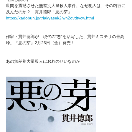
世間を震撼させた無差別大量殺人事件。なぜ犯人は、その凶行に
及んだのか？ 貫井徳郎「悪の芽」
https://kadobun.jp/trial/yasei/2lwn2ovdtvcw.html
作家・貫井徳郎が、現代の“悪”を活写した、貫井ミステリの最高
峰。『悪の芽』2月26日（金）発売！
あの無差別大量殺人はおれのせいなのか