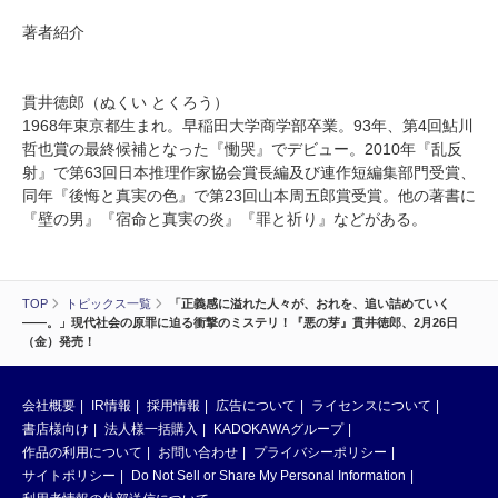
著者紹介
貫井徳郎（ぬくい とくろう）
1968年東京都生まれ。早稲田大学商学部卒業。93年、第4回鮎川
哲也賞の最終候補となった『慟哭』でデビュー。2010年『乱反
射』で第63回日本推理作家協会賞長編及び連作短編集部門受賞、
同年『後悔と真実の色』で第23回山本周五郎賞受賞。他の著書に
『壁の男』『宿命と真実の炎』『罪と祈り』などがある。
TOP
トピックス一覧
「正義感に溢れた人々が、おれを、追い詰めていく
――。」現代社会の原罪に迫る衝撃のミステリ！『悪の芽』貫井徳郎、2月26日
（金）発売！
会社概要
IR情報
採用情報
広告について
ライセンスについて
書店様向け
法人様一括購入
KADOKAWAグループ
作品の利用について
お問い合わせ
プライバシーポリシー
サイトポリシー
Do Not Sell or Share My Personal Information