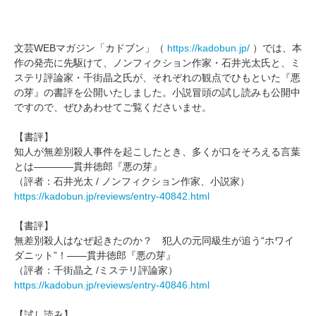
文芸WEBマガジン「カドブン」（
https://kadobun.jp/
）では、本
作の発売に先駆けて、ノンフィクション作家・石井光太氏と、ミ
ステリ評論家・千街晶之氏が、それぞれの観点でひもといた『悪
の芽』の書評を公開いたしました。小説冒頭の試し読みも公開中
ですので、ぜひあわせてご覧くださいませ。
【書評】
知人が無差別殺人事件を起こしたとき、多くが口をそろえる言葉
とは――――貫井徳郎『悪の芽』
（評者：石井光太 / ノンフィクション作家、小説家）
https://kadobun.jp/reviews/entry-40842.html
【書評】
無差別殺人はなぜ起きたのか？ 犯人の元同級生が追う“ホワイ
ダニット”！――貫井徳郎『悪の芽』
（評者：千街晶之 /ミステリ評論家）
https://kadobun.jp/reviews/entry-40846.html
【試し読み】