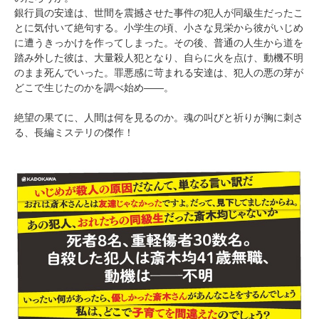
銀行員の安達は、世間を震撼させた事件の犯人が同級生だったこ
とに気付いて絶句する。小学生の頃、小さな見栄から彼がいじめ
に遭うきっかけを作ってしまった。その後、普通の人生から道を
踏み外した彼は、大量殺人犯となり、自らに火を点け、動機不明
のまま死んでいった。罪悪感に苛まれる安達は、犯人の悪の芽が
どこで生じたのかを調べ始め――。
絶望の果てに、人間は何を見るのか。魂の叫びと祈りが胸に刺さ
る、長編ミステリの傑作！