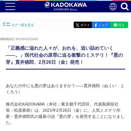
タグ一覧を見る
ポスト
シェア
送る
掲載開始日 2021年02月18日
「正義感に溢れた人々が、おれを、追い詰めていく
――。」現代社会の原罪に迫る衝撃のミステリ！『悪の
芽』貫井徳郎、2月26日（金）発売！
あなたの中にも悪の芽はありますか？――貫井徳郎（ぬくい と
くろう）
株式会社KADOKAWA（本社：東京都千代田区、代表取締役社
長：松原眞樹）は、2021年2月26日（金）に、人気ミステリ作
家・貫井徳郎氏の最新小説『悪の芽』を発売することになりまし
た。