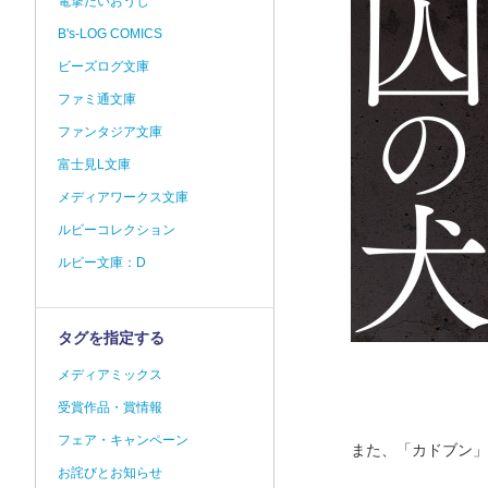
電撃だいおうじ
B's-LOG COMICS
ビーズログ文庫
ファミ通文庫
ファンタジア文庫
富士見L文庫
メディアワークス文庫
ルビーコレクション
ルビー文庫：D
タグを指定する
メディアミックス
受賞作品・賞情報
フェア・キャンペーン
また、「カドブン」
お詫びとお知らせ