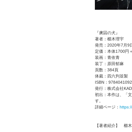
『虜囚の犬』
著者：櫛木理宇
発売：2020年7
定価：本体1700円
装画：青依青
装丁：原田郁麻
頁数：384頁
体裁：四六判並製
ISBN：9784041092
発行：株式会社KAD
初出：本作は、「文
す。
詳細ページ：
https:
【著者紹介】 櫛木