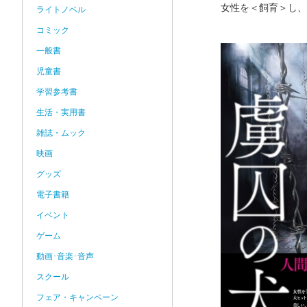
女性を＜飼育＞し、
ライトノベル
コミック
一般書
児童書
学習参考書
生活・実用書
雑誌・ムック
映画
グッズ
電子書籍
イベント
ゲーム
動画･音楽･音声
スクール
フェア・キャンペーン