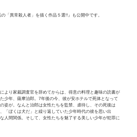
の「異常殺人者」を描く作品５選!!』も公開中です。
により家裁調査官を辞めてからは、得意の料理と趣味の読書が
た少年、薩摩治郎。7年後の今、彼が安ホテルで死体となって
の姿が。なんと治郎は女性たちを監禁、虐待し、その死後は
、「ぼくは犬だ」と繰り返していた少年時代の彼を思い出
な人間関係。そして、女性たちを魅了する美しい少年が犯罪に