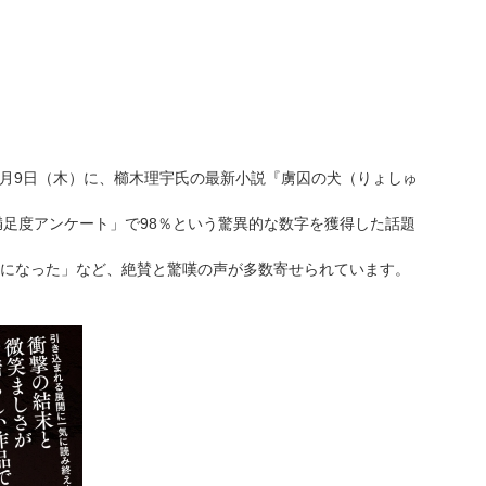
0年7月9日（木）に、櫛木理宇氏の最新小説『虜囚の犬（りょしゅ
満足度アンケート」で98％という驚異的な数字を獲得した話題
になった」など、絶賛と驚嘆の声が多数寄せられています。