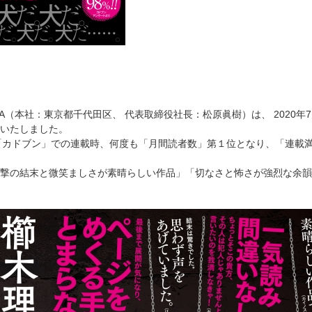
AWA（本社：東京都千代田区、 代表取締役社長：松原眞樹）は、 202
いたしました。
「カドブン」での連載時、何度も「月間読者数」第１位となり、「連載
撃の結末と微笑ましさが素晴らしい作品」「切なさと怖さが強烈な余韻