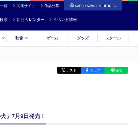
一覧
関連サイト
作品公募
KADOKAWA GROUP INFO
検索
新刊カレンダー
イベント情報
映像
ゲーム
グッズ
スクール
ポスト
シェア
送る
犬』7月9日発売！