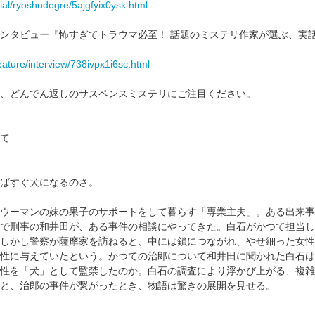
rial/ryoshudogre/5ajgfyix0ysk.html
ンタビュー『怖すぎてトラウマ必至！ 話題のミステリ作家が選ぶ、実話
eature/interview/738ivpx1i6sc.html
、どんでん返しのサスペンスミステリにご注目ください。
て
ばすぐ犬になるのさ。
ウーマンの妹の果子のサポートをして暮らす「専業主夫」。ある出来事
で刑事の和井田が、ある事件の相談にやってきた。白石がかつて担当し
しかし警察が薩摩家を訪ねると、中には鎖につながれ、やせ細った女性
性に与えていたという。かつての治郎について和井田に聞かれた白石は
性を「犬」として監禁したのか。白石の調査により浮かび上がる、複雑
と、治郎の事件が繋がったとき、物語は驚きの展開を見せる。