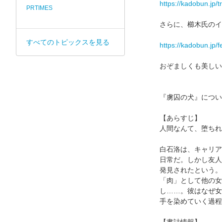
https://kadobun.jp/t
PRTIMES
さらに、櫛木氏のイ
すべてのトピックスを見る
https://kadobun.jp/f
おぞましくも美しい
『虜囚の犬』につい
【あらすじ】
人間なんて、堕ちれ
白石洛は、キャリア
日常だ。しかし友人
発見されたという。
「肉」として他の女
し……。彼はなぜ女
手を染めていく過程
【書誌情報】