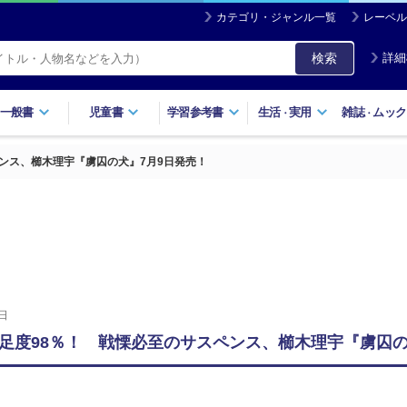
カテゴリ・ジャンル一覧
レーベル
検索
詳細
一般書
児童書
学習参考書
生活
実用
雑誌
ムック
・
・
ンス、櫛木理宇『虜囚の犬』7月9日発売！
日
足度98％！ 戦慄必至のサスペンス、櫛木理宇『虜囚の