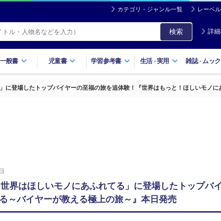
カテゴリ・ジャンル一覧
レーベル
検索
詳細
一般書
児童書
学習参考書
生活
実用
雑誌
ムック
・
・
る」に登場したトップバイヤーの至福の旅を追体験！『世界はもっと！ほしいモノに
日
「世界はほしいモノにあふれてる」に登場したトップバ
る～バイヤーが教える極上の旅～』本日発売