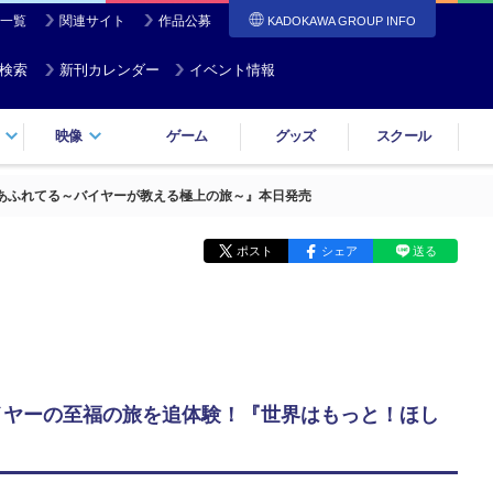
一覧
関連サイト
作品公募
KADOKAWA GROUP INFO
検索
新刊カレンダー
イベント情報
映像
ゲーム
グッズ
スクール
あふれてる～バイヤーが教える極上の旅～』本日発売
ポスト
シェア
送る
イヤーの至福の旅を追体験！『世界はもっと！ほし