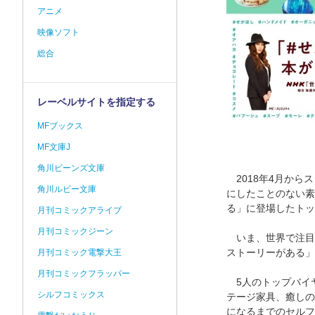
アニメ
映像ソフト
総合
レーベルサイトを指定する
MFブックス
MF文庫J
角川ビーンズ文庫
2018年4月から
角川ルビー文庫
にしたことのない素
る」に登場したトッ
月刊コミックアライブ
月刊コミックジーン
いま、世界で注目
ストーリーがある」
月刊コミック電撃大王
月刊コミックフラッパー
5人のトップバイ
シルフコミックス
テージ家具、癒しの
になるまでのセルフ