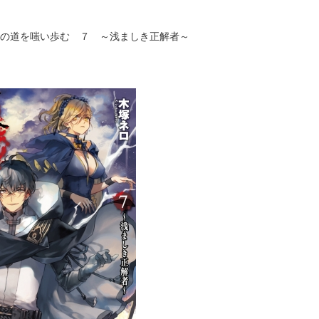
の道を嗤い歩む ７ ～浅ましき正解者～