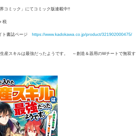
「異世界コミック」にてコミック版連載中!!
00円＋税
式サイト書誌ページ
https://www.kadokawa.co.jp/product/321902000475/
生産スキルは最強だったようです。 ～創造＆器用のWチートで無双す