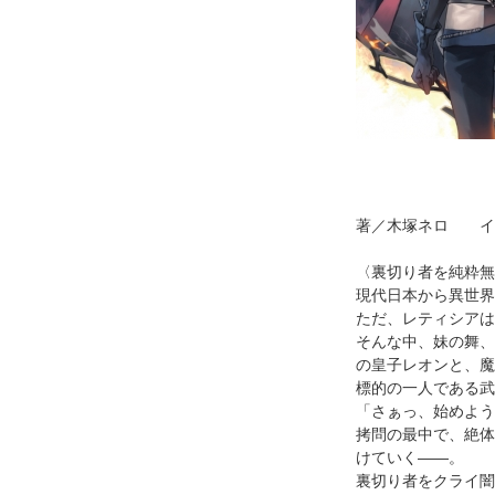
著／木塚ネロ イ
〈裏切り者を純粋無
現代日本から異世界
ただ、レティシアは
そんな中、妹の舞、
の皇子レオンと、魔
標的の一人である武
「さぁっ、始めよう
拷問の最中で、絶体
けていく――。
裏切り者をクライ闇