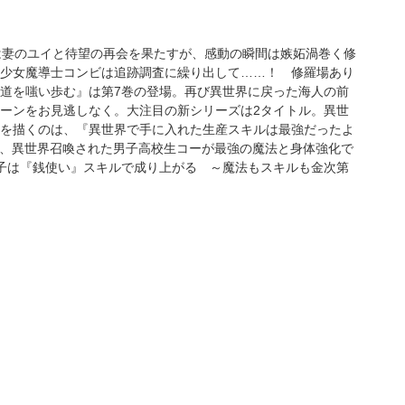
は妻のユイと待望の再会を果たすが、感動の瞬間は嫉妬渦巻く修
少女魔導士コンビは追跡調査に繰り出して……！ 修羅場あり
道を嗤い歩む』は第7巻の登場。再び異世界に戻った海人の前
ーンをお見逃しなく。大注目の新シリーズは2タイトル。異世
を描くのは、『異世界で手に入れた生産スキルは最強だったよ
、異世界召喚された男子高校生コーが最強の魔法と身体強化で
子は『銭使い』スキルで成り上がる ～魔法もスキルも金次第