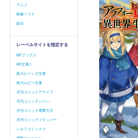
アニメ
映像ソフト
総合
レーベルサイトを指定する
MFブックス
MF文庫J
角川ビーンズ文庫
角川ルビー文庫
月刊コミックアライブ
月刊コミックジーン
月刊コミック電撃大王
月刊コミックフラッパー
シルフコミックス