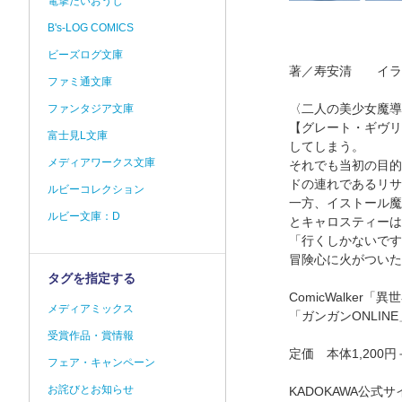
電撃だいおうじ
B's-LOG COMICS
ビーズログ文庫
著／寿安清 イラ
ファミ通文庫
〈二人の美少女魔導
ファンタジア文庫
【グレート・ギヴリ
富士見L文庫
してしまう。
メディアワークス文庫
それでも当初の目的
ドの連れであるリサ
ルビーコレクション
一方、イストール魔
ルビー文庫：D
とキャロスティーは
「行くしかないです
冒険心に火がついた
タグを指定する
ComicWalker「
メディアミックス
「ガンガンONLIN
受賞作品・賞情報
定価 本体1,200円
フェア・キャンペーン
お詫びとお知らせ
KADOKAWA公