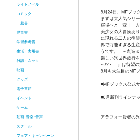
ライトノベル
8月24日、MFブ
コミック
まずは大人気シリー
一般書
羅場へと一変！一方
美少女の大冒険あり
児童書
に現れる二人の復讐
学習参考書
界で万能すぎる生産
うです。 ～創造＆
生活・実用書
楽しい異世界旅行を
雑誌・ムック
っ!?～ 』は待望
映画
8月も大注目のMF
グッズ
■MFブックス公
電子書籍
■8月新刊ラインナ
イベント
ゲーム
アラフォー賢者の異
動画･音楽･音声
スクール
フェア・キャンペーン