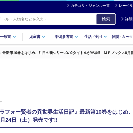
カテゴリ・ジャンル一覧
レーベル
検索
詳細
一般書
児童書
学習参考書
生活
実用
雑誌
ムック
・
・
新第10巻をはじめ、注目の新シリーズの2タイトルが登場!! ＭＦブックス8月新刊
日
ラフォー賢者の異世界生活日記』最新第10巻をはじめ、
月24日（土）発売です!!