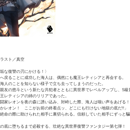
ラスト／真空
垢な復讐の刃にかける！〉
へ戻ることに成功した海人は、偶然にも魔王レティシアと再会する。
海人のことを知らない様子で立ち去ってしまうのだった。
親友の悠斗という新たな共犯者とともに異世界でレベルアップし、S級
王レティシアの姉のリリアであった。
闘家レオンを夜の森に誘い込み、対峙した際、海人は嗤い声をあげる！
かレオン！ ここがお前の終着点ッ、どこにも行けない地獄の底だ!!」
絶命の際に助けられた相手に裏切られる。信頼していた相手にずっと騙
の底に堕ちるまで必殺する、壮絶な異世界復讐ファンタジー第七弾！