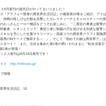
ックス8月新刊の発売日がやってまいりました！
ズ『アラフォー賢者の異世界生活日記』の最新第10巻をご紹介。アド
、仲間の怪しげな行動を目撃したセレスティーナとキャロスティーの美
のおっさんヒーロー物語をどうぞお楽しみに。『二度目の勇者は復讐の
対象者、レオンとリリア。裏切り者に制裁の刃を浴びせる壮絶な復讐シ
スキルを手にした社畜サラリーマン・高坂コウの異世界クラフト冒険譚
器用のWチートで無双する～ 』。そして『初めての旅は異世界で』は
スタート！ また、注目を集めた第1巻の勢いそのままに『転生没落王
の第2巻が登場！
ブックス新刊は8月24日発売です！
式サイト
http://mfbooks.jp/
ップ情報
世界生活日記 10