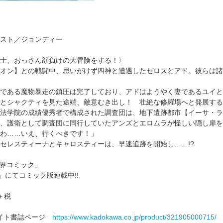
スト／ジョンディー
士、おっさん顔負けの大冒険をする！〉
オン】との戦闘中、思いがけず四神と遭遇したゼロスとアド。彼らは諸
である魔物暴走の鎮圧は完了しており、アドはようやく妻であるユイと
とシャクティを見た途端、敵意むき出し！ 壮絶な修羅場へと発展する
法学院の成績優秀者で構成された調査団は、地下遺跡都市【イーサ・ラ
、護衛として調査団に同行していたアンズとエロムラが怪しい隠し扉を
わ……いえ、行くべきです！」
セレスティーナとキャロスティーは、早速追跡を開始し……!?
異世界コミック」
E」にてコミック版連載中!!
＋税
式サイト書誌ページ
https://www.kadokawa.co.jp/product/321905000715/