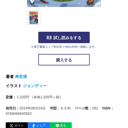
試し読みをする
※電子書籍ストアBOOK☆WALKERへ移動します。
購入する
著者
寿安清
イラスト
ジョンディー
定価：
1,320
円
（本体
1,200
円＋税）
発売日：
2019年08月24日
判型：
Ｂ６判
ページ数：
292
ISBN：
9784040640563
ポスト
シェア
送る