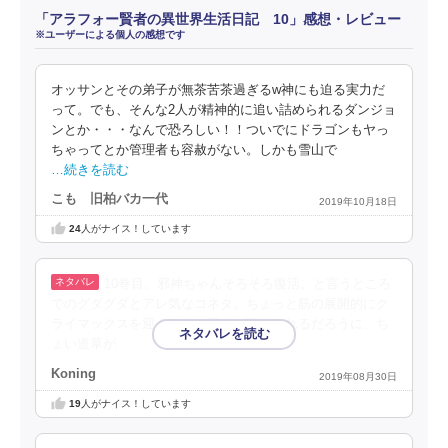
「アラフォー賢者の異世界生活日記 10」感想・レビュー
※ユーザーによる個人の感想です
オッサンとその弟子が無茶苦茶過ぎるw神にも迫る実力だ
って。でも、そんな2人が精神的に追い詰められるダンジョ
ンとか・・・なんで恐ろしい！！ついでにドラゴンもヤっ
ちゃってとか管理者も容赦がない。しかも雪山で
…続きを読む
こも 旧柏バカ一代
2019年10月18日
24
人がナイス！しています
10巻目。邪神ちゃんそろそろ復活。と言うところ
でのグダグダとアレ気なコネタ。ちょっと筋の展開的にク
ライマックスを迎えようと思えば迎えられるだろうに、ち
ょい道草が
Koning
2019年08月30日
19
人がナイス！しています