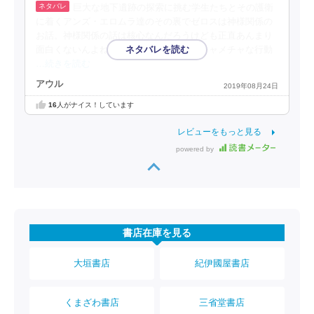
巨大な地下遺跡の探索に挑む学生たちとその護衛
に着くアンズ・エロムラ達のその裏でゼロスは神様関係の
お話。神様関係の話は核心なんだろうけども正直あんまり
面白くないんよね。それならゼロスがハチャメチャな行動
…続きを読む
アウル
2019年08月24日
16
人がナイス！しています
レビューをもっと見る
powered by
書店在庫を見る
大垣書店
紀伊國屋書店
くまざわ書店
三省堂書店