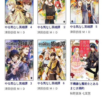
やる気なし英雄譚 5
やる気なし英雄譚 4
やる気なし英雄譚 ２
津田彷徨 ＭＩＤ
津田彷徨 ＭＩＤ
津田彷徨 ＭＩＤ
やる気なし英雄譚 6
やる気なし英雄譚 3
不機嫌な魔術士とある
まじき婚約
津田彷徨 ＭＩＤ
津田彷徨 ＭＩＤ
秋野真珠 七里慧