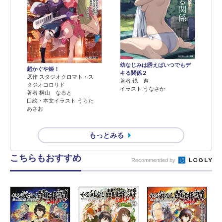
幼なじみは誘えばいつでもデ
超かぐや姫！
キる関係２
原作 スタジオクロマト・ス
著者 鏡 遊
タジオコロリド
イラスト うなさか
著者 桐山 なると
口絵・本文イラスト うらた
あさお
もっとみる
こちらもおすすめ
Recommended by