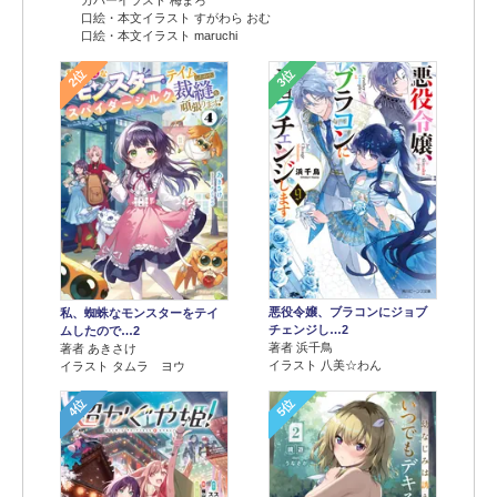
カバーイラスト 梅まろ
口絵・本文イラスト すがわら おむ
口絵・本文イラスト maruchi
2位
3位
悪役令嬢、ブラコンにジョブ
私、蜘蛛なモンスターをテイ
チェンジし…2
ムしたので…2
著者 浜千鳥
著者 あきさけ
イラスト 八美☆わん
イラスト タムラ ヨウ
4位
5位