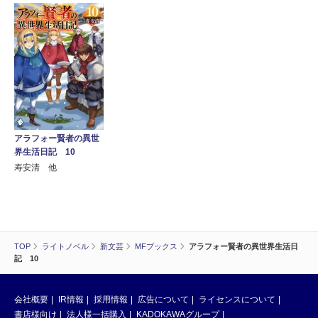
アラフォー賢者の異世
界生活日記 10
寿安清 他
TOP
ライトノベル
新文芸
MFブックス
アラフォー賢者の異世界生活日
記 10
会社概要
IR情報
採用情報
広告について
ライセンスについて
書店様向け
法人様一括購入
KADOKAWAグループ