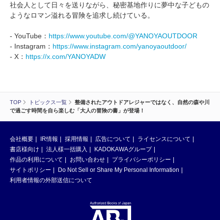
社会人として日々を送りながら、秘密基地作りに夢中な子どもの
ようなロマン溢れる冒険を追求し続けている。
- YouTube：
https://www.youtube.com/@YANOYAOUTDOOR
- Instagram：
https://www.instagram.com/yanoyaoutdoor/
- X：
https://x.com/YANOYADW
TOP
トピックス一覧
整備されたアウトドアレジャーではなく、自然の森や川
で過ごす時間を自ら楽しむ「大人の冒険の書」が登場！
会社概要
IR情報
採用情報
広告について
ライセンスについて
書店様向け
法人様一括購入
KADOKAWAグループ
作品の利用について
お問い合わせ
プライバシーポリシー
サイトポリシー
Do Not Sell or Share My Personal Information
利用者情報の外部送信について