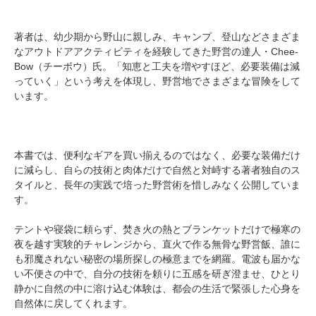
著者は、幼少期から野山に親しみ、キャンプ、登山などさまざま
なアウトドアアクティビティを経験してきた野営の達人・Chee-
Bow（チーボウ）氏。「知恵と工夫を増やすほど、必要装備は減
っていく」という考えを体現し、野営地でさまざまな冒険をして
います。
本書では、便利なギアを買い揃えるのではなく、必要な装備だけ
に減らし、自らの技術と肉体だけで自然と対峙する著者独自のス
タイルと、長年の実践で培った野営術を惜しみなく公開していま
す。
テントや寝袋に頼らず、焚き火の熱とブランケットだけで極寒の
夜を越す実験的チャレンジから、直火で作る無骨な野営飯、誰に
も邪魔されない秘密の場所探しの極意までを網羅。電波も届かな
い不便さの中で、自分の技術を頼りに五感を研ぎ澄ませ、ひとり
静かに自然の中に溶け込む体験は、都会の生活で緊張した心身を
自然体に戻してくれます。