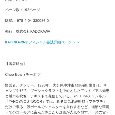
ページ数：192ページ
ISBN：978-4-04-330086-0
発行：株式会社KADOKAWA
KADOKAWAオフィシャル書誌詳細ページ ＞＞
【著者略歴】
Chee-Bow（チーボウ）
野営者、ダンサー。1990年、大分県中津市耶馬溪町生まれ。キ
ャンプや野営、ブッシュクラフトを中心としたアウトドアの知恵
と魅力を映像・テキストで発信している。YouTubeチャンネル
「YANOYA OUTDOOR」では、真冬に気泡緩衝材（プチプチ）
だけで眠る、段ボールでシェルターを自作するなど、過酷な環境
下でのユーモアに富んだ体当たり企画が人気を博す。一児の父・