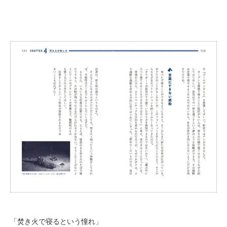
「焚き火で寝るという憧れ」