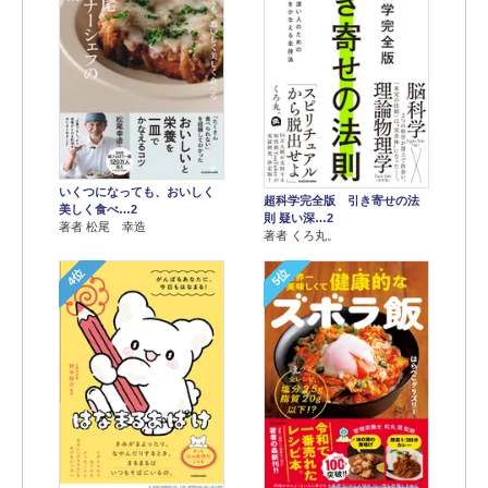
いくつになっても、おいしく
超科学完全版 引き寄せの法
美しく食べ…2
則 疑い深…2
著者 松尾 幸造
著者 くろ丸。
4位
5位