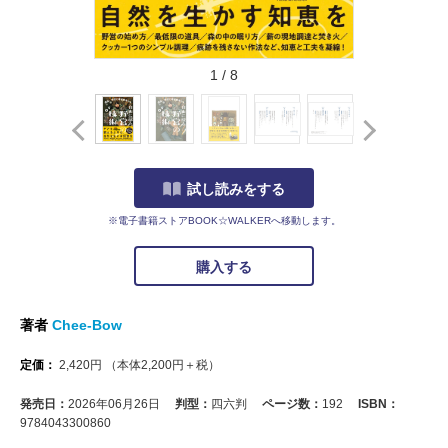
1
/
8
試し読みをする
※電子書籍ストアBOOK☆WALKERへ移動します。
購入する
著者
Chee-Bow
定価：
2,420
円
（本体
2,200
円＋税）
発売日：
2026年06月26日
判型：
四六判
ページ数：
192
ISBN：
9784043300860