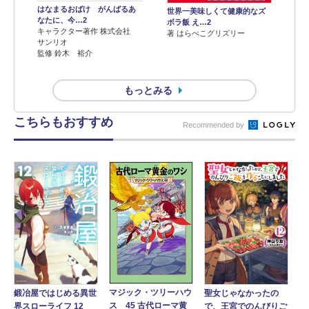
はなまるおばけ がんばるあ
世界一美味しくて健康的なズ
なたに、今…2
ボラ飯 え…2
キャラクター著作 株式会社
著 はらぺこグリズリー
サンリオ
監修 鈴木 裕介
もっとみる
こちらもおすすめ
Recommended by
マジック・ツリーハウ
鍛冶屋ではじめる異世
聖女じゃなかったの
ス 45 古代ローマ黄
界スローライフ 12
で、王宮でのんびりご