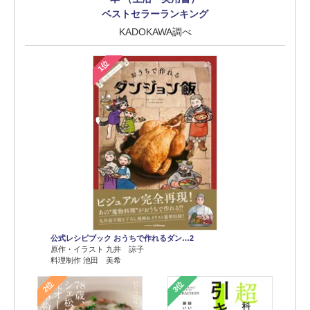
ベストセラーランキング
KADOKAWA調べ
1位
公式レシピブック おうちで作れるダン…2
原作・イラスト 九井 諒子
料理制作 池田 美希
2位
3位