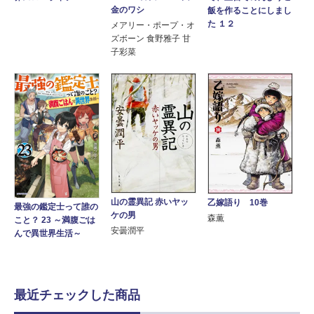
金のワシ
飯を作ることにしまし
た １２
メアリー・ポープ・オ
ズボーン 食野雅子 甘
子彩菜
山の霊異記 赤いヤッ
乙嫁語り 10巻
最強の鑑定士って誰の
ケの男
森薫
こと？ 23 ～満腹ごは
安曇潤平
んで異世界生活～
最近チェックした商品