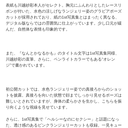
表紙も川越紗彩本人がセレクト。胸元にふんわりとしたレースリ
ボンが付いた、水色の涼しげなランジェリー姿のグラビアポーズ
カットが採用されており、紙の1st写真集とはまったく異なる、
デジタル版ならではの雰囲気に仕上がっています。少し口元が緩
んだ、自然体な表情も印象的です。
また、『なんとかなるかも』のタイトル文字は1st写真集同様、
川越紗彩の直筆。さらに、ペンライトカラーでもある“オレン
ジ”で書かれています。
初公開カットでは、水色ランジェリー姿での真後ろからのショッ
トを披露。真後ろを向いた状態で顔までしっかり見せるポーズは
難しいとされていますが、身体の柔らかさを生かし、こちらを振
り向くような視線を見せています。
さらに、1st写真集で「ヘルシーなのにセクシー」と話題になっ
た、透け感のあるピンクランジェリーカットも収録。一見キュー