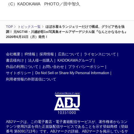
（C）KADOKAWA PHOTO／田中智久
TOP
トピックス一覧
ほぼ水着＆ランジェリーだけで構成、グラビア色を強
調！ 元NGT48・川越紗彩1st写真集オールアザーデジタル版『なんとかなるかも』
2026年6月15日（月）発売！
会社概要
IR情報
採用情報
広告について
ライセンスについて
書店様向け
法人様一括購入
KADOKAWAグループ
作品の利用について
お問い合わせ
プライバシーポリシー
サイトポリシー
Do Not Sell or Share My Personal Information
利用者情報の外部送信について
ABJマークは、この電子書店・電子書籍配信サービスが、著作権者からコン
テンツ使用許諾を得た正規版配信サービスであることを示す登録商標（登録
番号 第6091713号）です。ABJマークの詳細、ABJマークを掲示しているサ