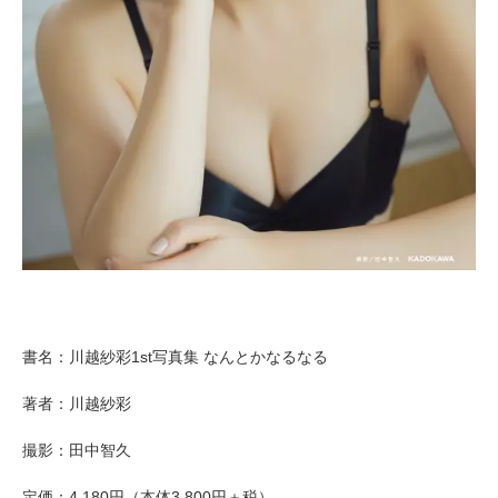
書名：川越紗彩1st写真集 なんとかなるなる
著者：川越紗彩
撮影：田中智久
定価：4,180円（本体3,800円＋税）