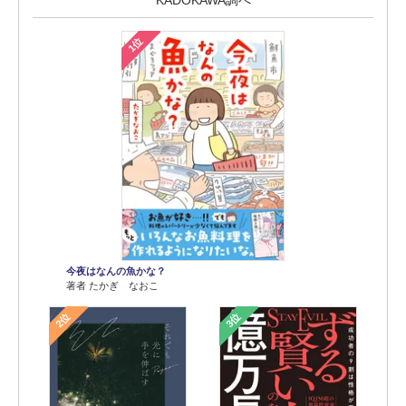
1位
今夜はなんの魚かな？
著者 たかぎ なおこ
2位
3位