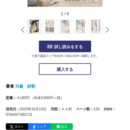
1
/
6
試し読みをする
※電子書籍ストアBOOK☆WALKERへ移動します。
購入する
著者
川越 紗彩
定価：
4,180
円
（本体
3,800
円＋税）
発売日：
2025年10月14日
判型：
Ａ４判
ページ数：
128
ISBN：
9784047383715
ポスト
シェア
送る