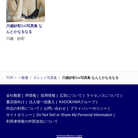
川越紗彩1st写真集 な
んとかなるなる
川越 紗彩
TOP
一般書
タレント写真集
川越紗彩1st写真集 なんとかなるなる
会社概要
IR情報
採用情報
広告について
ライセンスについて
書店様向け
法人様一括購入
KADOKAWAグループ
作品の利用について
お問い合わせ
プライバシーポリシー
サイトポリシー
Do Not Sell or Share My Personal Information
利用者情報の外部送信について