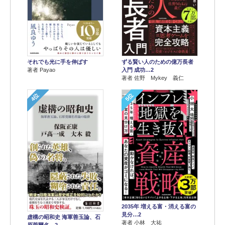
それでも光に手を伸ばす
ずる賢い人のための億万長者
著者 Payao
入門 成功…2
著者 佐野 Mykey 義仁
4位
5位
2035年 増える富・消える富の
見分…2
虚構の昭和史 海軍善玉論、石
著者 小林 大祐
原莞爾名…2