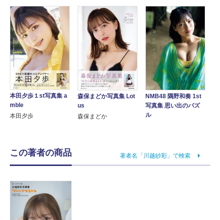
本田夕歩１st写真集 a
森保まどか写真集 Lot
NMB48 隅野和奏 1st
mble
us
写真集 思い出のパズ
ル
本田夕歩
森保まどか
この著者の商品
著者名「川越紗彩」で検索