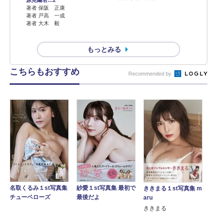
著者 保阪 正康
著者 戸高 一成
著者 大木 毅
もっとみる
こちらもおすすめ
Recommended by
名取くるみ１st写真集
紗愛１st写真集 最初で
ききまる１st写真集 m
チューベローズ
最後だよ
aru
ききまる