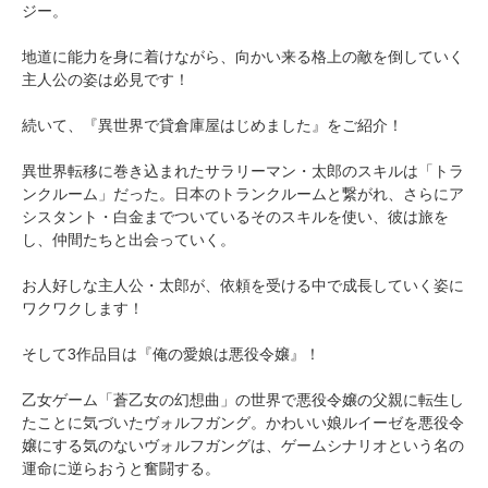
ジー。
地道に能力を身に着けながら、向かい来る格上の敵を倒していく
主人公の姿は必見です！
続いて、『異世界で貸倉庫屋はじめました』をご紹介！
異世界転移に巻き込まれたサラリーマン・太郎のスキルは「トラ
ンクルーム」だった。日本のトランクルームと繋がれ、さらにア
シスタント・白金までついているそのスキルを使い、彼は旅を
し、仲間たちと出会っていく。
お人好しな主人公・太郎が、依頼を受ける中で成長していく姿に
ワクワクします！
そして3作品目は『俺の愛娘は悪役令嬢』！
乙女ゲーム「蒼乙女の幻想曲」の世界で悪役令嬢の父親に転生し
たことに気づいたヴォルフガング。かわいい娘ルイーゼを悪役令
嬢にする気のないヴォルフガングは、ゲームシナリオという名の
運命に逆らおうと奮闘する。