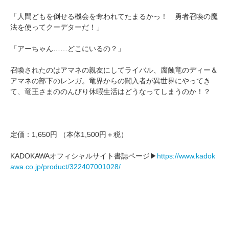
「人間どもを倒せる機会を奪われてたまるかっ！ 勇者召喚の魔
法を使ってクーデターだ！」
「アーちゃん……どこにいるの？」
召喚されたのはアマネの親友にしてライバル、腐蝕竜のディー＆
アマネの部下のレンガ。竜界からの闖入者が異世界にやってき
て、竜王さまののんびり休暇生活はどうなってしまうのか！？
定価：1,650円 （本体1,500円＋税）
KADOKAWAオフィシャルサイト書誌ページ▶
https://www.kadok
awa.co.jp/product/322407001028/