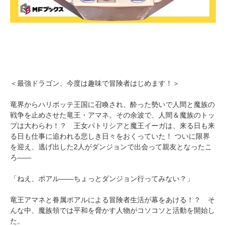
＜最強ドラゴン、今度は趣味で冒険者はじめます！＞
竜界からハリボッテ王国に召喚され、酔った勢いで人間と魔族の
戦争を止めさせた竜王・アマネ。その余波で、人間＆魔族のトッ
プは大わらわ！？ 王女パトリシアと魔王イーガは、来る日も来
る日も仕事に追われる悲しき日々をおくっていた！ ついに限界
を迎え、逃げ出した2人がダンジョンで出会って親友となったこ
ろ――
「ねえ、ポアル――ちょっとダンジョン行ってみない？」
竜王アマネと眷属ポアルによる冒険者生活が幕をあける！？ そ
んな中、魔族領では平和を脅かす人物がコソコソと活動を開始し
た。