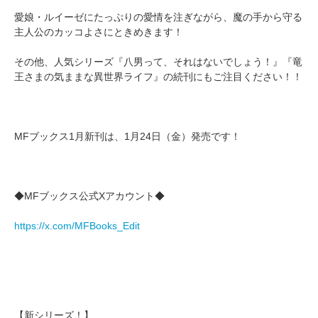
愛娘・ルイーゼにたっぷりの愛情を注ぎながら、魔の手から守る
主人公のカッコよさにときめきます！
その他、人気シリーズ『八男って、それはないでしょう！』『竜
王さまの気ままな異世界ライフ』の続刊にもご注目ください！！
MFブックス1月新刊は、1月24日（金）発売です！
◆MFブックス公式Xアカウント◆
https://x.com/MFBooks_Edit
【新シリーズ！】