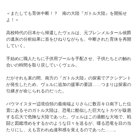
＜またしても育休中断！？ 南の大陸『ガトル大陸』を開拓せ
よ！＞
高校時代の日本から帰還したヴェルは、元ブレンメルタール侯爵
の遺灰の分析結果に首をひねりながらも、中断された育休を再開
していく。
手始めに職人たちに子供用プールを手配させ、子供たちとの触れ
合いの時間を取り戻していくヴェル。
だがそれも束の間、南方の『ガトル大陸』の探索でアクシデント
が発生したため、ヴェルに追加の援軍の要請……つまりは探索の
引継ぎが命じられるのだった。
バウマイスター辺境伯領の最南端よりさらに数百キロ南下した位
置にあるそのガトル大陸は、恐竜に酷似した巨大なトカゲが跋扈
する広大で危険な大陸であった。ヴェルはこの過酷な大地で、戦
闘と図鑑埋めをするかのような日々を送るが、喋る恐竜を目の当
たりにし、えも言われぬ違和感を覚えるのであった……。