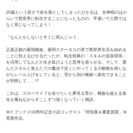
20歳という若さで命を落としてしまったひかるは、女神様のはか
らいで異世界に転生することになったものの、手違いで人間では
なく苔になってしまう！
「なんとかしないとすぐに死んじゃう」
正真正銘の最弱種族、最弱ステータスの苔で異世界生活を始める
ことに怯えるひかるだったが、転生特典の「スキルの追加習得」
を活用してなんとか生き延びようと思考を巡らせる。そして、選
んだスキルと覚えたての魔法で近くにやってくる小動物を倒しな
がらレベル上げをしていると、苔から別の種族へ進化できること
が判明して……!?
これは、スローライフを送りたいと夢見る苔が、種族を超える進
化を重ねながらすこしずつ強くなっていく物語。
ＭＦブックス10周年記念小説コンテスト「特別賞＆審査員賞」Ｗ
受賞作品。