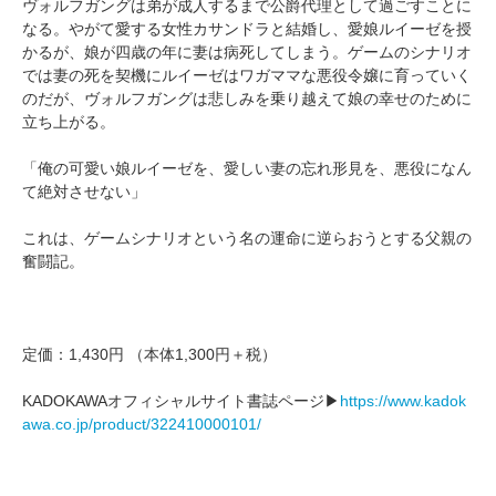
ヴォルフガングは弟が成人するまで公爵代理として過ごすことに
なる。やがて愛する女性カサンドラと結婚し、愛娘ルイーゼを授
かるが、娘が四歳の年に妻は病死してしまう。ゲームのシナリオ
では妻の死を契機にルイーゼはワガママな悪役令嬢に育っていく
のだが、ヴォルフガングは悲しみを乗り越えて娘の幸せのために
立ち上がる。
「俺の可愛い娘ルイーゼを、愛しい妻の忘れ形見を、悪役になん
て絶対させない」
これは、ゲームシナリオという名の運命に逆らおうとする父親の
奮闘記。
定価：1,430円 （本体1,300円＋税）
KADOKAWAオフィシャルサイト書誌ページ▶
https://www.kadok
awa.co.jp/product/322410000101/