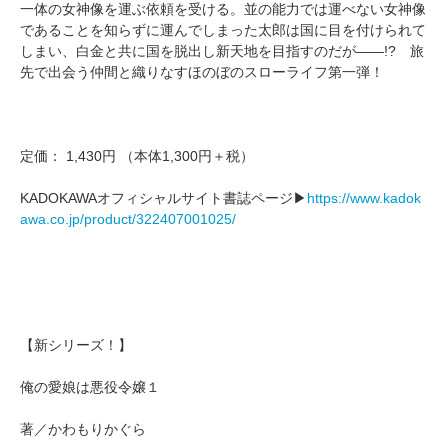
一体の女神像を運ぶ依頼を受ける。並の能力では運べない女神像
であることを知らずに運んでしまった太郎は国に目を付けられて
しまい、白金と共に国を脱出し新天地を目指すのだが――!? 旅
先で出会う仲間と織りなすほのぼのスローライフ第一弾！
定価： 1,430円 （本体1,300円＋税）
KADOKAWAオフィシャルサイト書誌ページ▶
https://www.kadok
awa.co.jp/product/322407001025/
【新シリーズ！】
俺の愛娘は悪役令嬢１
著／かわもりかぐら