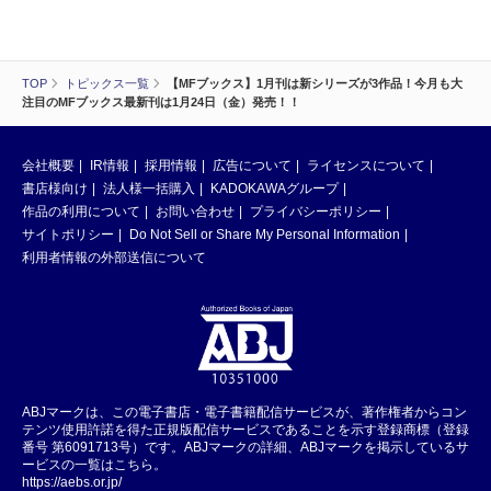
TOP
トピックス一覧
【MFブックス】1月刊は新シリーズが3作品！今月も大
注目のMFブックス最新刊は1月24日（金）発売！！
会社概要
IR情報
採用情報
広告について
ライセンスについて
書店様向け
法人様一括購入
KADOKAWAグループ
作品の利用について
お問い合わせ
プライバシーポリシー
サイトポリシー
Do Not Sell or Share My Personal Information
利用者情報の外部送信について
ABJマークは、この電子書店・電子書籍配信サービスが、著作権者からコン
テンツ使用許諾を得た正規版配信サービスであることを示す登録商標（登録
番号 第6091713号）です。ABJマークの詳細、ABJマークを掲示しているサ
ービスの一覧はこちら。
https://aebs.or.jp/