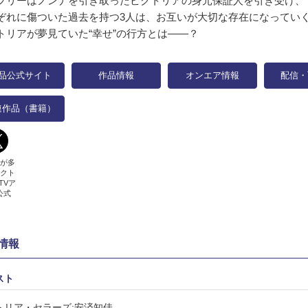
フリーはノンナを引き取ったビクトリアの身元保証人を引き受け、
ぞれに傷ついた過去を持つ3人は、お互いが大切な存在になってい
トリアが夢見ていた“幸せ”の行方とは――？
品公式サイト
作品情報
オンエア情報
配信・
連作品（書籍）
が多
クト
TVア
公式
情報
スト
トリア・セラーズ:安済知佳