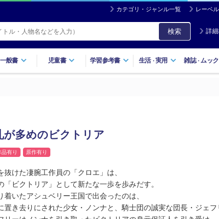
カテゴリ・ジャンル一覧
レーベル
検索
詳細
一般書
児童書
学習参考書
生活
実用
雑誌
ムック
・
・
札が多めのビクトリア
作品有り
原作有り
を抜けた凄腕工作員の「クロエ」は、
の「ビクトリア」として新たな一歩を歩みだす。
り着いたアシュベリー王国で出会ったのは、
に置き去りにされた少女・ノンナと、騎士団の誠実な団長・ジェフ