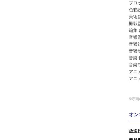
プロ
色彩
美術監
撮影監
編集:
音響
音響
音響
音楽:
音楽制
アニ
アニ
©守雨
オン
放送