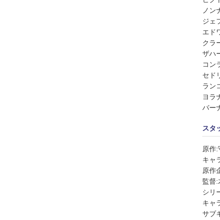
ノン
ジェ
エド
クラ
ザハ
コン
セド
ラン
ヨラ
バー
スタ
原作
キャ
原作
監督
シリ
キャ
サブ