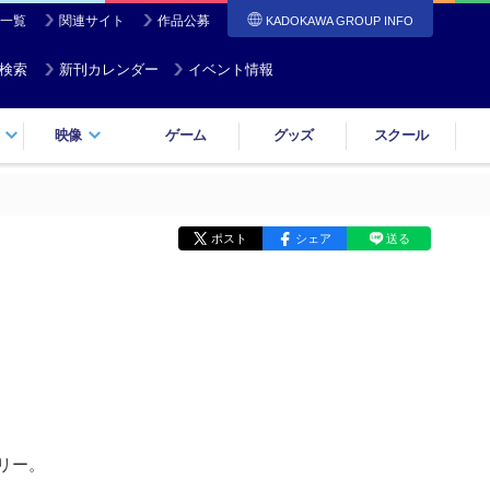
一覧
関連サイト
作品公募
KADOKAWA GROUP INFO
検索
新刊カレンダー
イベント情報
映像
ゲーム
グッズ
スクール
ポスト
シェア
送る
リー。