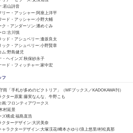
ナ:若山詩音
フリー・アッシャー:阿座上洋平
ワード・アッシャー:⼩野⼤輔
ーク・アンダーソン:潘めぐみ
ーロ:古川慎
ラッド・アシュベリー:逢坂良太
リック・アシュベリー:小野賢章
コム:野島健児
ナ・ヘインズ:秋保紗永子
ナード・フィッチャー:家中宏
ッフ
:守雨「手札が多めのビクトリア」（MFブックス／KADOKAWA刊）
ラクター原案:藤実なんな、牛野こも
企画:フロンティアワークス
:木村延景
ーズ構成:福島直浩
ラクターデザイン:大沢美奈
キャラクターデザイン:大塚渓花/﨑本さゆり/浪上悠里/村松真那