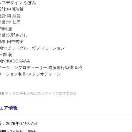
ップデザイン:やぼみ
設計:中川瑞希
督:魏 斯曼
督:李 仁周
内田 恵
監督:矢野さとし
効果:田中秀実
制作:ビットグルーヴプロモーション
日向 萌
作:KADOKAWA
メーションプロデューサー:齋藤隆行/坂井直樹
メーション制作:スタジオディーン
/MFブックス/手札が多めのビクトリア製作委員会
エア情報
日：
2026年07月07日