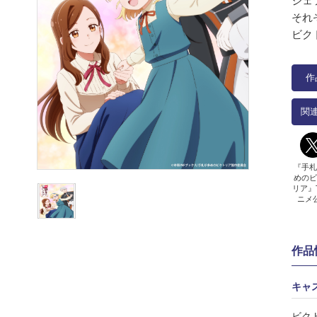
ジェ
それ
ビク
作
関
『手札
めのビ
リア』
ニメ
作品
キャ
ビク