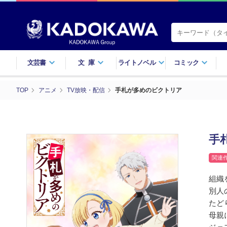
文芸書
文庫
ライトノベル
コミック
TOP
アニメ
TV放映・配信
手札が多めのビクトリア
手
関連
組織
別人
たど
母親