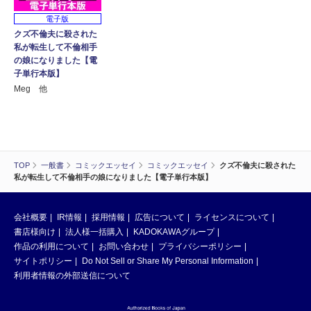
電子版
クズ不倫夫に殺された
私が転生して不倫相手
の娘になりました【電
子単行本版】
Meg 他
TOP
一般書
コミックエッセイ
コミックエッセイ
クズ不倫夫に殺された
私が転生して不倫相手の娘になりました【電子単行本版】
会社概要
IR情報
採用情報
広告について
ライセンスについて
書店様向け
法人様一括購入
KADOKAWAグループ
作品の利用について
お問い合わせ
プライバシーポリシー
サイトポリシー
Do Not Sell or Share My Personal Information
利用者情報の外部送信について