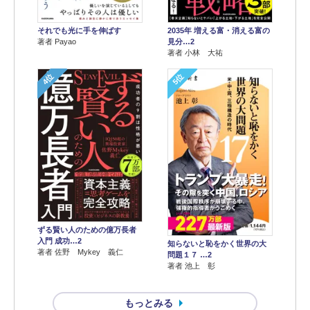
それでも光に手を伸ばす
2035年 増える富・消える富の
著者 Payao
見分…2
著者 小林 大祐
4位
5位
ずる賢い人のための億万長者
入門 成功…2
知らないと恥をかく世界の大
著者 佐野 Mykey 義仁
問題１７ …2
著者 池上 彰
もっとみる