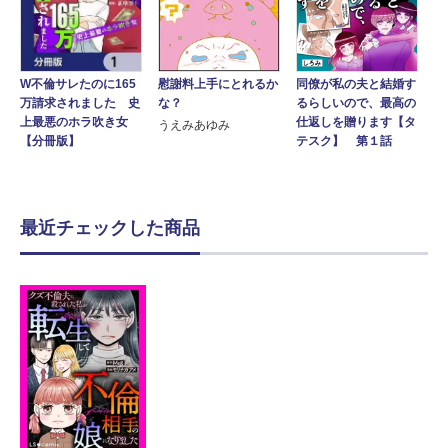
W不倫サレたのに165
同僚が私の夫と結婚す
慰謝料上手にとれるか
万請求されました 史
るらしいので、最高の
な？
上最悪のホラ吹き女
仕返しを贈ります【タ
うえみあゆみ
【分冊版】
テスク】 第１話
最近チェックした商品