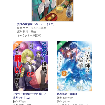
異世界居酒屋「のぶ」 （２２）
漫画 ヴァージニア二等兵
原作 蝉川 夏哉
キャラクター原案 転
2位
3位
乙女ゲー世界はモブに厳しい
結界師の一輪華 8
世界です【…2
著者 おだやか
制作 FTops
原作 クレハ