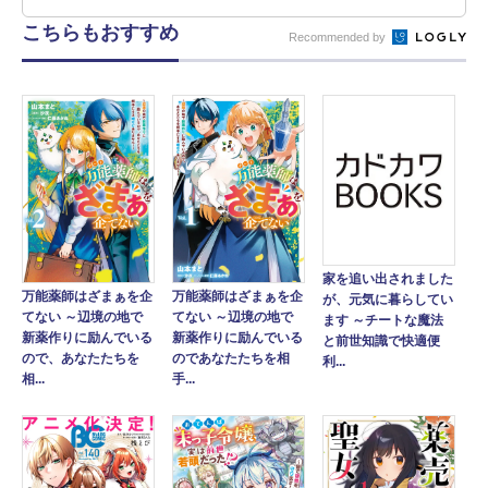
こちらもおすすめ
Recommended by
家を追い出されました
万能薬師はざまぁを企
万能薬師はざまぁを企
が、元気に暮らしてい
てない ～辺境の地で
てない ～辺境の地で
ます ～チートな魔法
新薬作りに励んでいる
新薬作りに励んでいる
と前世知識で快適便
ので、あなたたちを
のであなたたちを相
利...
相...
手...