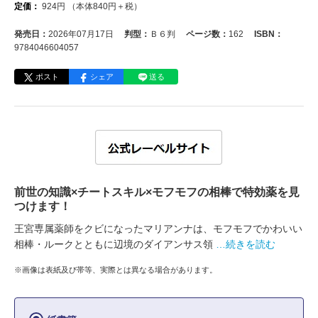
定価：
924
円
（本体
840
円＋税）
発売日：
2026年07月17日
判型：
Ｂ６判
ページ数：
162
ISBN：
9784046604057
ポスト
シェア
送る
前世の知識×チートスキル×モフモフの相棒で特効薬を見
つけます！
王宮専属薬師をクビになったマリアンナは、モフモフでかわいい
相棒・ルークとともに辺境のダイアンサス領
…続きを読む
※画像は表紙及び帯等、実際とは異なる場合があります。