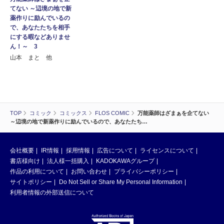
てない ～辺境の地で新
薬作りに励んでいるの
で、あなたたちを相手
にする暇などありませ
ん！～ 3
山本 まと 他
TOP
コミック
コミックス
FLOS COMIC
万能薬師はざまぁを企てない
～辺境の地で新薬作りに励んでいるので、あなたたち…
会社概要
IR情報
採用情報
広告について
ライセンスについて
書店様向け
法人様一括購入
KADOKAWAグループ
作品の利用について
お問い合わせ
プライバシーポリシー
サイトポリシー
Do Not Sell or Share My Personal Information
利用者情報の外部送信について