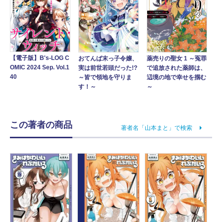
【電子版】B's-LOG C
薬売りの聖女 1 ～冤罪
おてんば末っ子令嬢、
OMIC 2024 Sep. Vol.1
で追放された薬師は、
実は前世若頭だった!?
40
辺境の地で幸せを掴む
～皆で領地を守りま
～
す！～
この著者の商品
著者名「山本まと」で検索