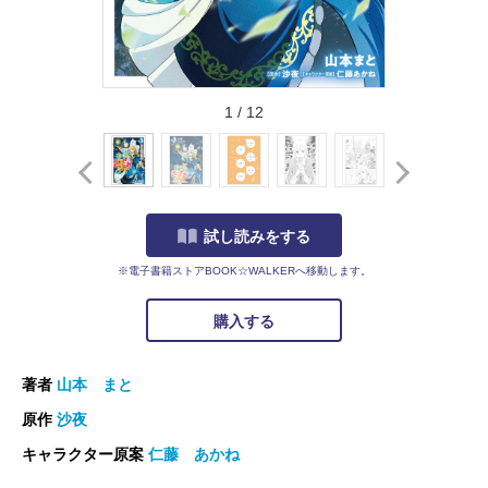
1
/
12
試し読みをする
※電子書籍ストアBOOK☆WALKERへ移動します。
購入する
著者
山本 まと
原作
沙夜
キャラクター原案
仁藤 あかね