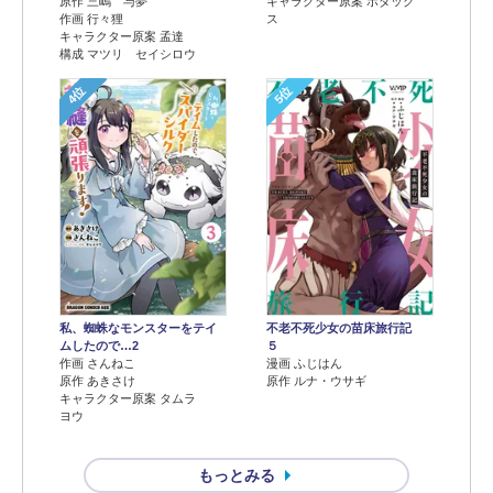
原作 三嶋 与夢
キャラクター原案 ボダック
作画 行々狸
ス
キャラクター原案 孟達
構成 マツリ セイシロウ
4位
5位
不老不死少女の苗床旅行記
私、蜘蛛なモンスターをテイ
５
ムしたので…2
漫画 ふじはん
作画 さんねこ
原作 ルナ・ウサギ
原作 あきさけ
キャラクター原案 タムラ
ヨウ
もっとみる