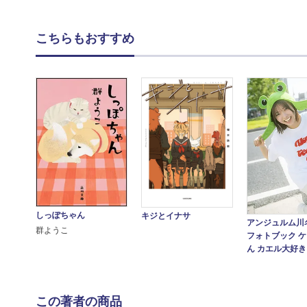
こちらもおすすめ
しっぽちゃん
キジとイナサ
アンジュルム川名
群ようこ
フォトブック 
ん カエル大好
この著者の商品