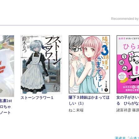
Recommended b
陽下３姉妹はかまってほ
女の子がさい
ストーンフラワー１
凛1st
しい（1）
る ひらがな
ケロちゃ
ねこ末端
諸富祥彦 篠
きノート
著者名「山本