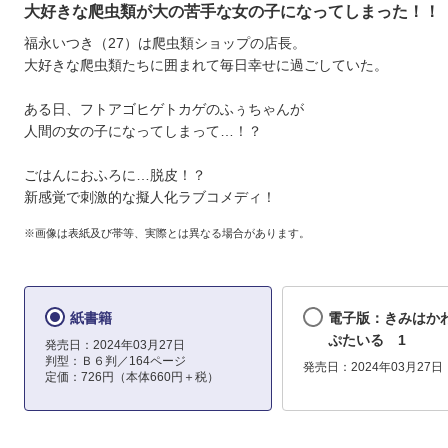
大好きな爬虫類が大の苦手な女の子になってしまった！！
福永いつき（27）は爬虫類ショップの店長。
大好きな爬虫類たちに囲まれて毎日幸せに過ごしていた。
ある日、フトアゴヒゲトカゲのふぅちゃんが
人間の女の子になってしまって…！？
ごはんにおふろに…脱皮！？
新感覚で刺激的な擬人化ラブコメディ！
※画像は表紙及び帯等、実際とは異なる場合があります。
紙書籍
電子版：きみはか
ぷたいる 1
発売日：2024年03月27日
判型：Ｂ６判／164ページ
発売日：2024年03月27日
定価：726円（本体660円＋税）