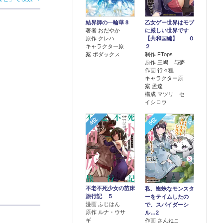
結界師の一輪華 8
乙女ゲー世界はモブ
著者 おだやか
に厳しい世界です
原作 クレハ
【共和国編】 ０
キャラクター原
２
案 ボダックス
制作 FTops
原作 三嶋 与夢
作画 行々狸
キャラクター原
案 孟達
構成 マツリ セ
イシロウ
4位
5位
不老不死少女の苗床
私、蜘蛛なモンスタ
旅行記 ５
ーをテイムしたの
漫画 ふじはん
で、スパイダーシ
原作 ルナ・ウサ
ル…2
ギ
作画 さんねこ