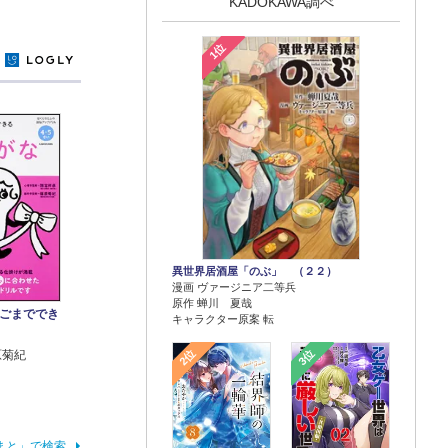
KADOKAWA調べ
1位
y
異世界居酒屋「のぶ」 （２２）
漫画 ヴァージニア二等兵
原作 蝉川 夏哉
ごまででき
キャラクター原案 転
2位
3位
原菊紀
まと」で検索