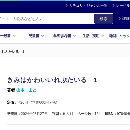
カテゴリ・ジャンル一覧
レーベル
検索
詳細
一般書
児童書
学習参考書
生活
実用
雑誌
ムック
・
・
いれぷたいる 1
きみはかわいいれぷたいる 1
著者
山本 まと
定価：
726
円 （本体
660
円＋税）
発売日：
2024年03月27日
判型：
Ｂ６判
ページ数：
164
ISBN：
978404