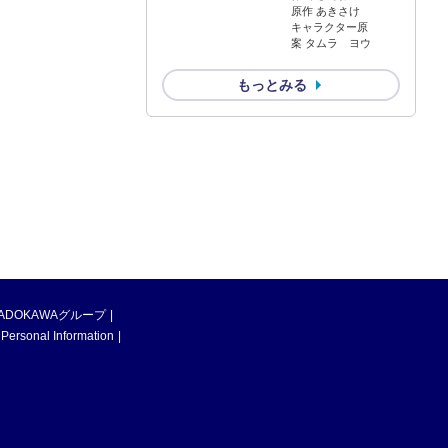
原作 あきさけ
キャラクター原
案 タムラ ヨウ
もっとみる
ADOKAWAグループ
 Personal Information