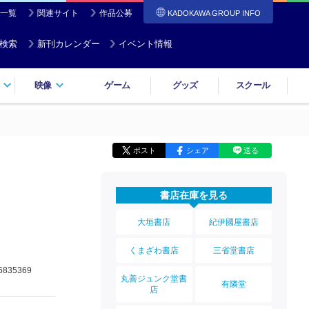
一覧
関連サイト
作品公募
KADOKAWA GROUP INFO
検索
新刊カレンダー
イベント情報
映像
ゲーム
グッズ
スクール
ポスト
シェア
送る
書店在庫を見る
大垣書店
紀伊國屋書店
くまざわ書店
三省堂書店
6835369
丸善ジュンク堂書
有隣堂
店