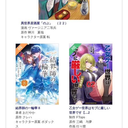
異世界居酒屋「のぶ」 （２２）
漫画 ヴァージニア二等兵
原作 蝉川 夏哉
キャラクター原案 転
2位
3位
結界師の一輪華 8
乙女ゲー世界はモブに厳しい
著者 おだやか
世界です【…2
原作 クレハ
制作 FTops
キャラクター原案 ボダック
原作 三嶋 与夢
ス
作画 行々狸