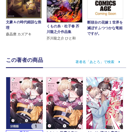
文豪Ａの時代錯誤な推
断頭台の花嫁 1 世界を
くもの糸・杜子春 芥
理
滅ぼすふつつかな竜姫
川龍之介作品集
ですが。
森晶麿 カズアキ
芥川龍之介 ひと和
この著者の商品
著者名「あとろ」で検索