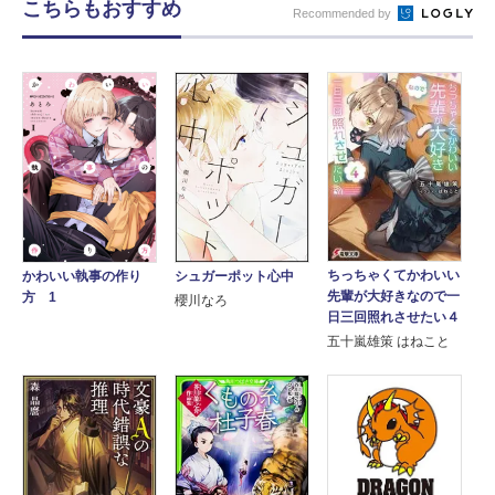
こちらもおすすめ
Recommended by
ちっちゃくてかわいい
シュガーポット心中
かわいい執事の作り
先輩が大好きなので一
方 1
櫻川なろ
日三回照れさせたい４
五十嵐雄策 はねこと