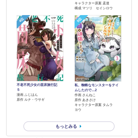
キャラクター原案 孟達
構成 マツリ セイシロウ
4位
5位
不老不死少女の苗床旅行記
私、蜘蛛なモンスターをテイ
５
ムしたので…2
漫画 ふじはん
作画 さんねこ
原作 ルナ・ウサギ
原作 あきさけ
キャラクター原案 タムラ
ヨウ
もっとみる