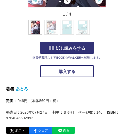
1
/
4
試し読みをする
※電子書籍ストアBOOK☆WALKERへ移動します。
購入する
著者
あとろ
定価：
946
円
（本体
860
円＋税）
発売日：
2026年07月27日
判型：
Ｂ６判
ページ数：
146
ISBN：
9784046602992
ポスト
シェア
送る