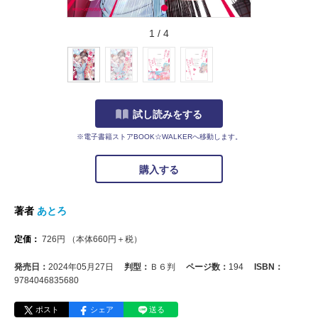
1
/
4
試し読みをする
※電子書籍ストアBOOK☆WALKERへ移動します。
購入する
著者
あとろ
定価：
726
円
（本体
660
円＋税）
発売日：
2024年05月27日
判型：
Ｂ６判
ページ数：
194
ISBN：
9784046835680
ポスト
シェア
送る