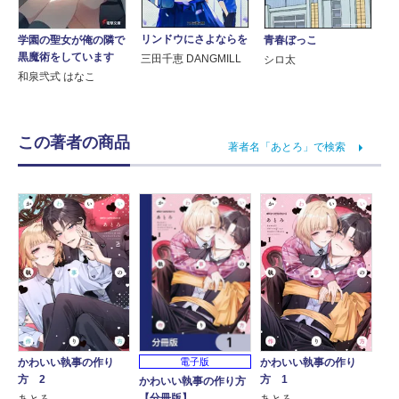
リンドウにさよならを
学園の聖女が俺の隣で
青春ぼっこ
黒魔術をしています
三田千恵 DANGMILL
シロ太
和泉弐式 はなこ
この著者の商品
著者名「あとろ」で検索
電子版
かわいい執事の作り
かわいい執事の作り
方 2
方 1
かわいい執事の作り方
【分冊版】