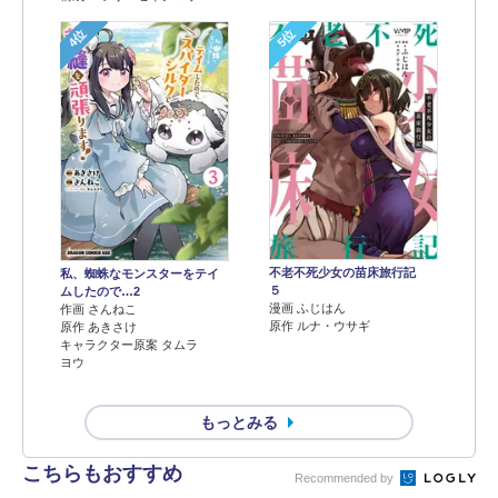
4位
5位
不老不死少女の苗床旅行記
私、蜘蛛なモンスターをテイ
５
ムしたので…2
漫画 ふじはん
作画 さんねこ
原作 ルナ・ウサギ
原作 あきさけ
キャラクター原案 タムラ
ヨウ
もっとみる
こちらもおすすめ
Recommended by