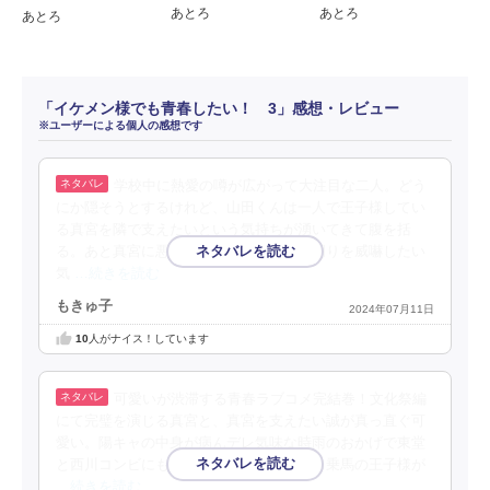
あとろ
あとろ
あとろ
「イケメン様でも青春したい！ 3」感想・レビュー
※ユーザーによる個人の感想です
学校中に熱愛の噂が広がって大注目な二人。どう
にか隠そうとするけれど、山田くんは一人で王子様してい
る真宮を隣で支えたいという気持ちが湧いてきて腹を括
る。あと真宮に悪い虫が寄らないように周りを威嚇したい
気
…続きを読む
もきゅ子
2024年07月11日
10
人がナイス！しています
可愛いが渋滞する青春ラブコメ完結巻！文化祭編
にて完璧を演じる真宮と、真宮を支えたい誠が真っ直ぐ可
愛い。陽キャの中身が病んデレ気味な時雨のおかげで東堂
と西川コンビにもドキドキ。不穏な空気も乗馬の王子様が
…続きを読む