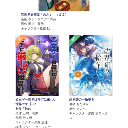
異世界居酒屋「のぶ」 （２２）
漫画 ヴァージニア二等兵
原作 蝉川 夏哉
キャラクター原案 転
2位
3位
乙女ゲー世界はモブに厳しい
結界師の一輪華 8
世界です【…2
著者 おだやか
制作 FTops
原作 クレハ
原作 三嶋 与夢
キャラクター原案 ボダック
作画 行々狸
ス
キャラクター原案 孟達
構成 マツリ セイシロウ