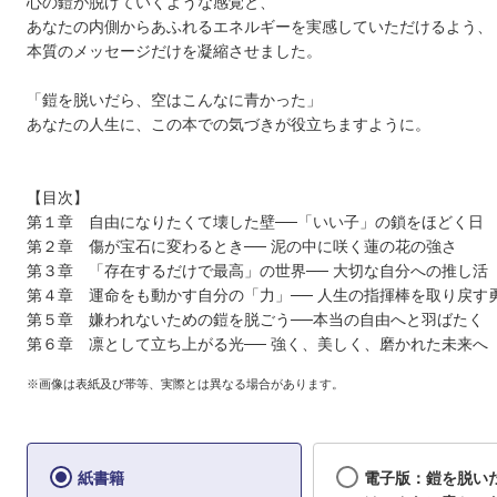
心の鎧が脱げていくような感覚と、
あなたの内側からあふれるエネルギーを実感していただけるよう、
本質のメッセージだけを凝縮させました。
「鎧を脱いだら、空はこんなに青かった」
あなたの人生に、この本での気づきが役立ちますように。
【目次】
第１章 自由になりたくて壊した壁──「いい子」の鎖をほどく日
第２章 傷が宝石に変わるとき── 泥の中に咲く蓮の花の強さ
第３章 「存在するだけで最高」の世界── 大切な自分への推し活
第４章 運命をも動かす自分の「力」── 人生の指揮棒を取り戻す
第５章 嫌われないための鎧を脱ごう──本当の自由へと羽ばたく
第６章 凛として立ち上がる光── 強く、美しく、磨かれた未来へ
※画像は表紙及び帯等、実際とは異なる場合があります。
紙書籍
電子版：鎧を脱い