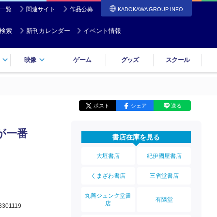
一覧
関連サイト
作品公募
KADOKAWA GROUP INFO
検索
新刊カレンダー
イベント情報
映像
ゲーム
グッズ
スクール
ポスト
シェア
送る
が一番
書店在庫を見る
大垣書店
紀伊國屋書店
くまざわ書店
三省堂書店
丸善ジュンク堂書
有隣堂
店
3301119