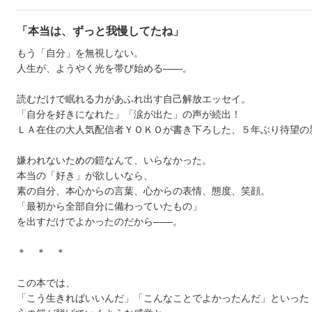
「本当は、ずっと我慢してたね」
もう「自分」を無視しない。
人生が、ようやく光を帯び始める――。
読むだけで眠れる力があふれ出す自己解放エッセイ。
「自分を好きになれた」「涙が出た」の声が続出！
ＬＡ在住の大人気配信者ＹＯＫＯが書き下ろした、５年ぶり待望の
嫌われないための鎧なんて、いらなかった。
本当の「好き」が欲しいなら、
素の自分、本心からの言葉、心からの表情、態度、笑顔。
「最初から全部自分に備わっていたもの」
を出すだけでよかったのだから――。
＊ ＊ ＊
この本では、
「こう生きればいいんだ」「こんなことでよかったんだ」といった