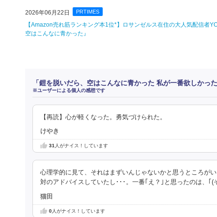
PRTIMES
2026年06月22日
【Amazon売れ筋ランキング本1位*】ロサンゼルス在住の大人気配信者
空はこんなに青かった』
「鎧を脱いだら、空はこんなに青かった 私が一番欲しかっ
※ユーザーによる個人の感想です
【再読】心が軽くなった。勇気づけられた。
けやき
31
人がナイス！しています
心理学的に見て、それはまずいんじゃないかと思うところがい
対のアドバイスしていたし･･･。一番｢え？｣と思ったのは、｢
猫田
0
人がナイス！しています