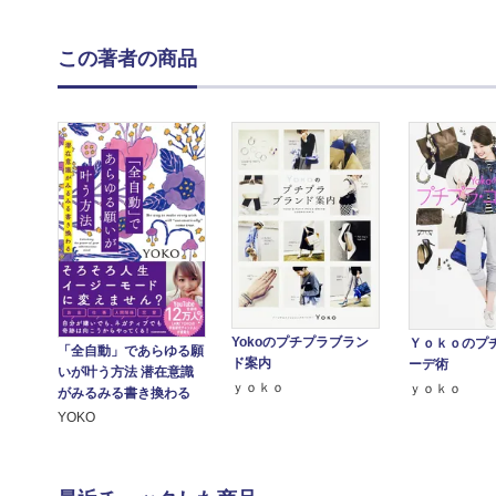
この著者の商品
Yokoのプチプラブラン
Ｙｏｋｏのプ
「全自動」であらゆる願
ド案内
ーデ術
いが叶う方法 潜在意識
ｙｏｋｏ
ｙｏｋｏ
がみるみる書き換わる
YOKO