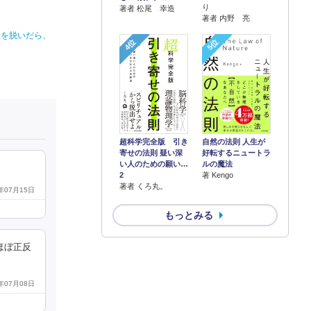
り
著者 松尾 幸造
著者 内野 亮
鎧を脱いだら、
4位
5位
超科学完全版 引き
自然の法則 人生が
寄せの法則 疑い深
好転するニュートラ
い人のための願い…
ルの魔法
2
著 Kengo
著者 くろ丸。
6年07月15日
もっとみる
ほぼ正反
6年07月08日