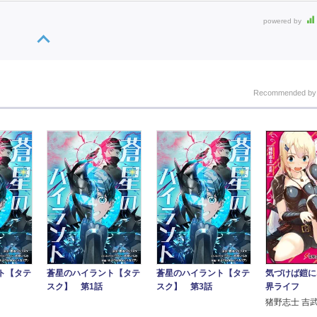
powered by
Recommended b
気づけば鎧に
ト【タテ
蒼星のハイラント【タテ
蒼星のハイラント【タテ
界ライフ
スク】 第1話
スク】 第3話
猪野志士 吉