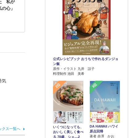
た 私が
私の心」
公式レシピブック おうちで作れるダンジョ
ン飯
原作・イラスト 九井 諒子
料理制作 池田 美希
勇気
2位
3位
DA HAWAII ハワイ
いくつになっても、
ックス一覧へ
原点回帰
おいしく美しく食べ
著者 赤澤 かお
る 78歳、シェ…2