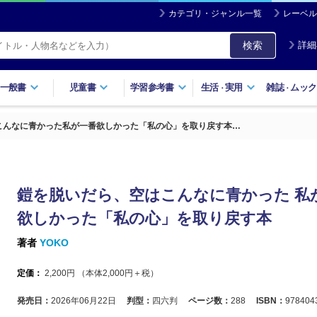
カテゴリ・ジャンル一覧
レーベル
検索
詳細
一般書
児童書
学習参考書
生活
実用
雑誌
ムック
・
・
こんなに青かった私が一番欲しかった「私の心」を取り戻す本…
鎧を脱いだら、空はこんなに青かった 私
欲しかった「私の心」を取り戻す本
著者
YOKO
定価：
2,200
円 （本体
2,000
円＋税）
発売日：
2026年06月22日
判型：
四六判
ページ数：
288
ISBN：
978404