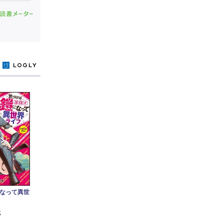
y
なって異世
武