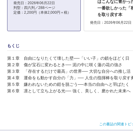
はこんなに青かっ
発売日：2026年06月22日
判型：四六判／288ページ
一番欲しかった「
定価：2,200円（本体2,000円＋税）
を取り戻す本
発売日：2026年06月22日
もくじ
第１章 自由になりたくて壊した壁──「いい子」の鎖をほどく日
第２章 傷が宝石に変わるとき── 泥の中に咲く蓮の花の強さ
第３章 「存在するだけで最高」の世界── 大切な自分への推し活
第４章 運命をも動かす自分の「力」── 人生の指揮棒を取り戻す
第５章 嫌われないための鎧を脱ごう──本当の自由へと羽ばたく
第６章 凛として立ち上がる光── 強く、美しく、磨かれた未来へ
この書誌の関連トピ