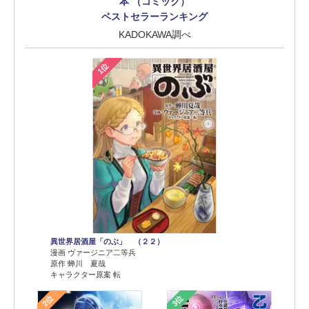
本 （コミック）
ベストセラーランキング
KADOKAWA調べ
1位
異世界居酒屋「のぶ」 （２２）
漫画 ヴァージニア二等兵
原作 蝉川 夏哉
キャラクター原案 転
2位
3位