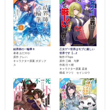
結界師の一輪華 8
乙女ゲー世界はモブに厳しい
著者 おだやか
世界です【…2
原作 クレハ
制作 FTops
キャラクター原案 ボダック
原作 三嶋 与夢
ス
作画 行々狸
キャラクター原案 孟達
構成 マツリ セイシロウ
4位
5位