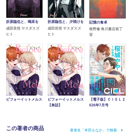
折原臨也と、喝采を
折原臨也と、夕焼けを
記憶の食卓
成田良悟 ヤスダスズ
成田良悟 ヤスダスズ
牧野修 角川書店装丁
ヒト
ヒト
室
ビフォーイットメルス
ビフォーイットメルス
【電子版】ＣＩＥＬ 2
【単話】
026年7月号
この著者の商品
著者名「本田もなか」で検索