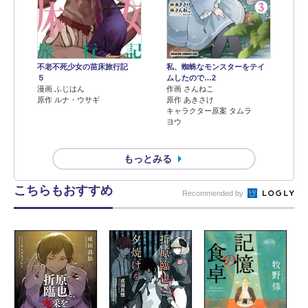
不老不死少女の苗床旅行記
私、蜘蛛なモンスターをテイ
５
ムしたので…2
漫画 ふじはん
作画 さんねこ
原作 ルナ・ウサギ
原作 あきさけ
キャラクター原案 タムラ
ヨウ
もっとみる
こちらもおすすめ
Recommended by