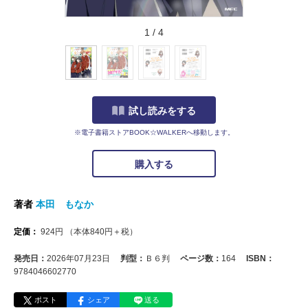
1
/
4
試し読みをする
※電子書籍ストアBOOK☆WALKERへ移動します。
購入する
著者
本田 もなか
定価：
924
円
（本体
840
円＋税）
発売日：
2026年07月23日
判型：
Ｂ６判
ページ数：
164
ISBN：
9784046602770
ポスト
シェア
送る