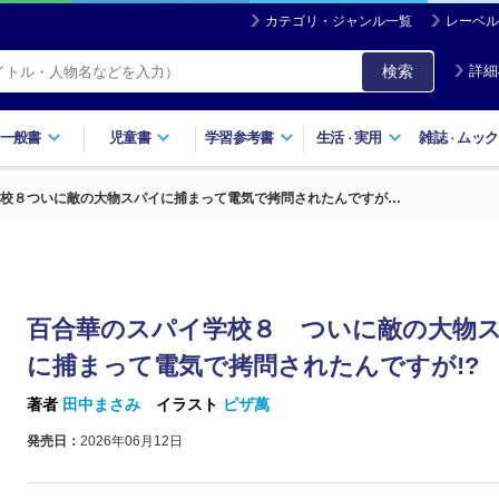
カテゴリ・ジャンル一覧
レーベル
検索
詳細
一般書
児童書
学習参考書
生活
実用
雑誌
ムック
・
・
校８ついに敵の大物スパイに捕まって電気で拷問されたんですが…
百合華のスパイ学校８ ついに敵の大物
に捕まって電気で拷問されたんですが!?
著者
田中まさみ
イラスト
ピザ萬
発売日：
2026年06月12日