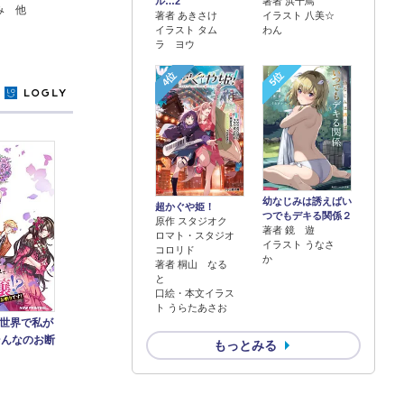
著者 浜千鳥
ル…2
み 他
イラスト 八美☆
著者 あきさけ
わん
イラスト タム
ラ ヨウ
4位
5位
y
幼なじみは誘えばい
超かぐや姫！
つでもデキる関係２
原作 スタジオク
著者 鏡 遊
ロマト・スタジオ
イラスト うなさ
コロリド
か
著者 桐山 なる
と
口絵・本文イラス
ト うらたあさお
世界で私が
そんなのお断
もっとみる