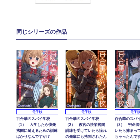
同じシリーズの作品
電子版
電子版
電子
百合華のスパイ学校
百合華のスパイ学校
百合華のスパ
（1） 入学したら快楽
（2） 教官の快楽拷問
（3） 密命調
拷問に耐えるための訓練
訓練を受けていたら憧れ
いたら捕まっ
ばかりなんですが!?
の先輩にも拷問されたん
ちゃったんです