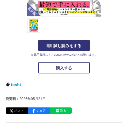
電子版
試し読みをする
※電子書籍ストアBOOK☆WALKERへ移動します。
購入する
著
toshi
発売日：
2026年05月21日
ポスト
シェア
送る