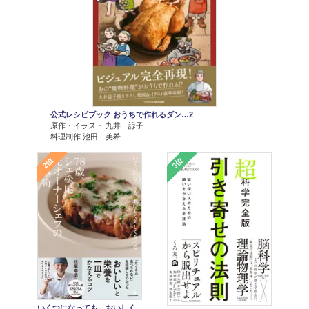
公式レシピブック おうちで作れるダン…2
原作・イラスト 九井 諒子
料理制作 池田 美希
2位
3位
いくつになっても、おいしく