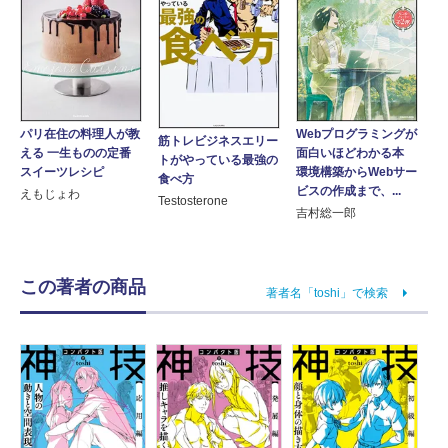
パリ在住の料理人が教
Webプログラミングが
筋トレビジネスエリー
える 一生ものの定番
面白いほどわかる本
トがやっている最強の
スイーツレシピ
環境構築からWebサー
食べ方
ビスの作成まで、...
えもじょわ
Testosterone
吉村総一郎
この著者の商品
著者名「toshi」で検索