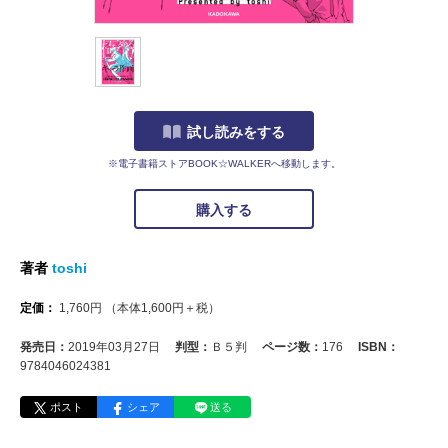
試し読みをする
※電子書籍ストアBOOK☆WALKERへ移動します。
購入する
著者
toshi
定価：
1,760
円
（本体
1,600
円＋税）
発売日：
2019年03月27日
判型：
Ｂ５判
ページ数：
176
ISBN：
9784046024381
ポスト
シェア
送る