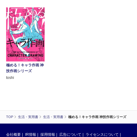
極める！キャラ作画 神
技作画シリーズ
toshi
TOP
生活・実用書
生活・実用書
極める！キャラ作画 神技作画シリーズ
会社概要
IR情報
採用情報
広告について
ライセンスについて