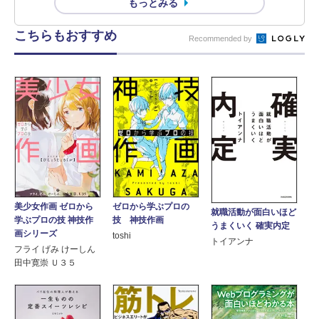
もっとみる
こちらもおすすめ
Recommended by
美少女作画 ゼロから
ゼロから学ぶプロの
就職活動が面白いほど
学ぶプロの技 神技作
技 神技作画
うまくいく 確実内定
画シリーズ
toshi
トイアンナ
フライ げみ けーしん
田中寛崇 Ｕ３５