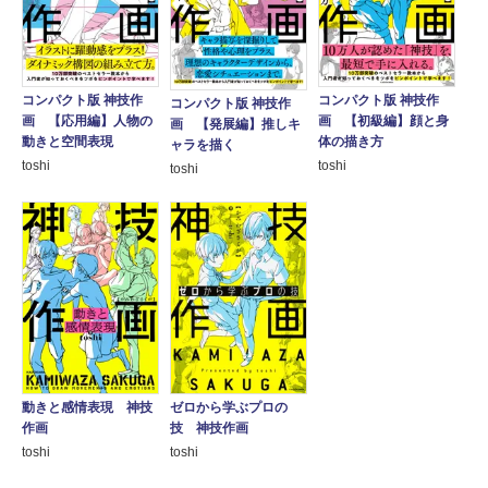
コンパクト版 神技作
コンパクト版 神技作
コンパクト版 神技作
画 【初級編】顔と身
画 【応用編】人物の
画 【発展編】推しキ
体の描き方
動きと空間表現
ャラを描く
toshi
toshi
toshi
動きと感情表現 神技
ゼロから学ぶプロの
作画
技 神技作画
toshi
toshi