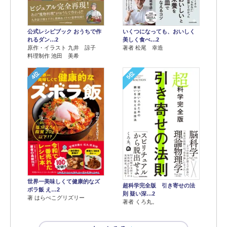
公式レシピブック おうちで作
いくつになっても、おいしく
れるダン…2
美しく食べ…2
原作・イラスト 九井 諒子
著者 松尾 幸造
料理制作 池田 美希
4位
5位
世界一美味しくて健康的なズ
超科学完全版 引き寄せの法
ボラ飯 え…2
則 疑い深…2
著 はらぺこグリズリー
著者 くろ丸。