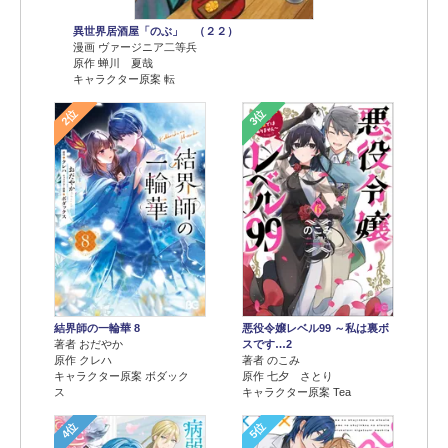
異世界居酒屋「のぶ」 （２２）
漫画 ヴァージニア二等兵
原作 蝉川 夏哉
キャラクター原案 転
2位
3位
結界師の一輪華 8
悪役令嬢レベル99 ～私は裏ボ
著者 おだやか
スです…2
原作 クレハ
著者 のこみ
キャラクター原案 ボダック
原作 七夕 さとり
ス
キャラクター原案 Tea
4位
5位