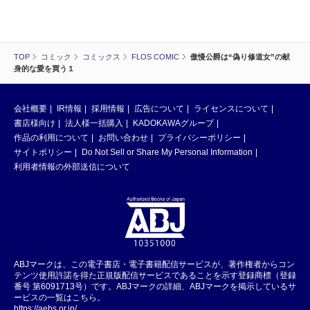
TOP
コミック
コミックス
FLOS COMIC
傲慢公爵は“偽り修道女”の献
身的な愛を買う１
会社概要
IR情報
採用情報
広告について
ライセンスについて
書店様向け
法人様一括購入
KADOKAWAグループ
作品の利用について
お問い合わせ
プライバシーポリシー
サイトポリシー
Do Not Sell or Share My Personal Information
利用者情報の外部送信について
ABJマークは、この電子書店・電子書籍配信サービスが、著作権者からコン
テンツ使用許諾を得た正規版配信サービスであることを示す登録商標（登録
番号 第6091713号）です。ABJマークの詳細、ABJマークを掲示しているサ
ービスの一覧はこちら。
https://aebs.or.jp/