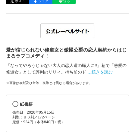
ポスト
シェア
送る
愛が信じられない修道女と傲慢公爵の恋人契約からはじ
まるラブコメディ！
「なってやろうじゃない大人の恋人道の職人に!!」巷で「慈愛の
修道女」として評判のリリィ。持ち前のド
…続きを読む
※画像は表紙及び帯等、実際とは異なる場合があります。
紙書籍
発売日：2026年05月15日
判型：Ｂ６判／172ページ
定価：924円（本体840円＋税）