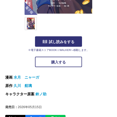
電子版
試し読みをする
※電子書籍ストアBOOK☆WALKERへ移動します。
購入する
漫画
水月 ニャーガ
原作
久川 航璃
キャラクター原案
鈴ノ助
発売日：
2026年05月15日