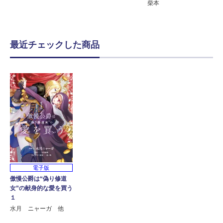
柴本
最近チェックした商品
電子版
傲慢公爵は“偽り修道
女”の献身的な愛を買う
１
水月 ニャーガ 他