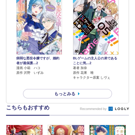
病弱な悪役令嬢ですが、婚約
BLゲームの主人公の弟である
者が過保護…2
ことに気…2
漫画 小箱 ハコ
著者 加奈
原作 沢野 いずみ
原作 花果 唯
キャラクター原案 しヴぇ
もっとみる
こちらもおすすめ
Recommended by