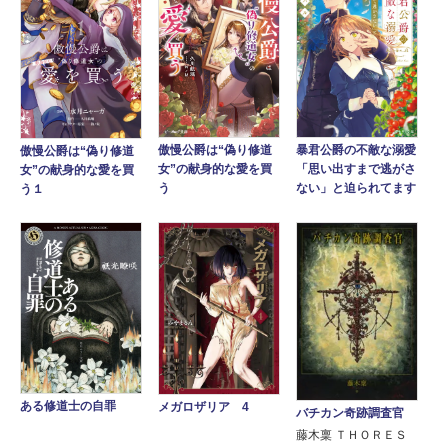
傲慢公爵は“偽り修道
暴君公爵の不敵な溺愛
傲慢公爵は“偽り修道
女”の献身的な愛を買
「思い出すまで逃がさ
女”の献身的な愛を買
う
ない」と迫られてます
う１
ある修道士の自罪
メガロザリア 4
バチカン奇跡調査官
藤木稟 ＴＨＯＲＥＳ