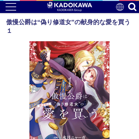
傲慢公爵は“偽り修道女”の献身的な愛を買う
１