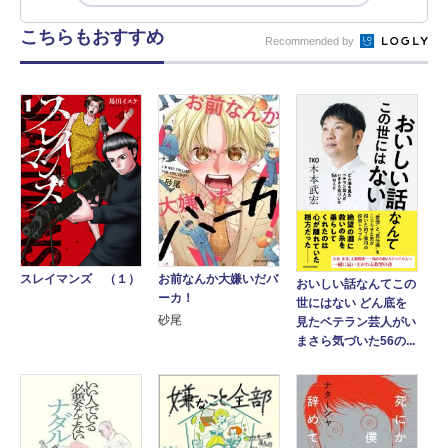
こちらもおすすめ
Recommended by
お前なんか大嫌いだバ
スレイマンズ （１）
おいしい話なんてこの
ーカ！
世にはない どん底を
砂尾
見たベテラン芸人がい
まさら気づいた56の...