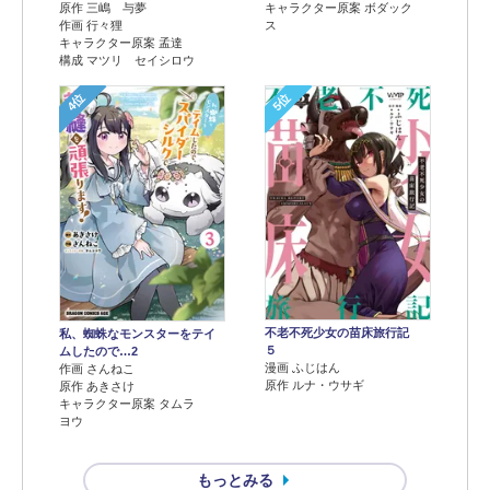
原作 三嶋 与夢
キャラクター原案 ボダック
作画 行々狸
ス
キャラクター原案 孟達
構成 マツリ セイシロウ
4位
5位
不老不死少女の苗床旅行記
私、蜘蛛なモンスターをテイ
５
ムしたので…2
漫画 ふじはん
作画 さんねこ
原作 ルナ・ウサギ
原作 あきさけ
キャラクター原案 タムラ
ヨウ
もっとみる