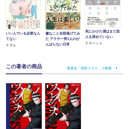
死にかけた僕はまだ芸
いい人でいる必要なん
嫌なこと全部逃げてみ
人を辞めていない
てない
た アラサー男3人のが
ナターシャ
んばらない日常
ナダル
この著者の商品
著者名「馬田イスケ」で検索