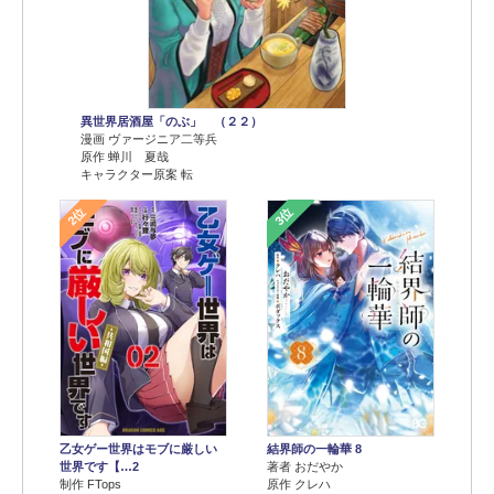
異世界居酒屋「のぶ」 （２２）
漫画 ヴァージニア二等兵
原作 蝉川 夏哉
キャラクター原案 転
2位
3位
乙女ゲー世界はモブに厳しい
結界師の一輪華 8
世界です【…2
著者 おだやか
制作 FTops
原作 クレハ