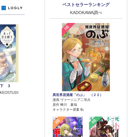
ベストセラーランキング
y
KADOKAWA調べ
1位
下 ３
AKEOSTUDI
異世界居酒屋「のぶ」 （２２）
漫画 ヴァージニア二等兵
原作 蝉川 夏哉
キャラクター原案 転
2位
3位