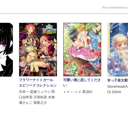
Recommended b
フラワーナイトガール
可愛い僕に恋してくださ
末っ子皇女殿
エピソードコレクション
い
Stonehead(
月本一 是鐘リュウジ 田
ｃｈｉ‐ｃｏ 黒須白
O) SAHA
口仙年堂 川添枯美 水無
瀬さんご 葵龍之介