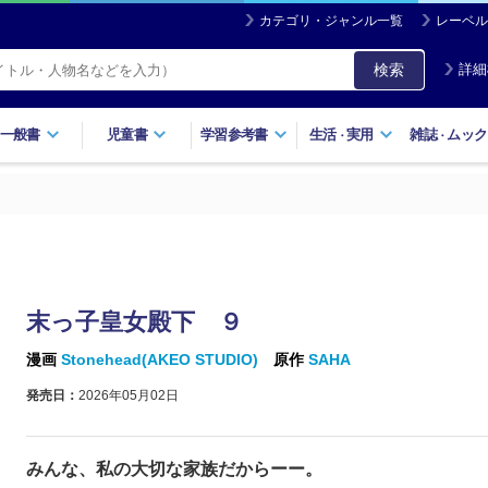
カテゴリ・ジャンル一覧
レーベル
検索
詳細
一般書
児童書
学習参考書
生活
実用
雑誌
ムック
・
・
末っ子皇女殿下 ９
漫画
Stonehead(AKEO STUDIO)
原作
SAHA
発売日：
2026年05月02日
みんな、私の大切な家族だからーー。