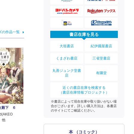
ズの作品一覧
書店在庫を見る
大垣書店
紀伊國屋書店
くまざわ書店
三省堂書店
丸善ジュンク堂書
有隣堂
店
近くの書店在庫を検索する
（書店在庫情報プロジェクト）
※書店によって現在在庫や取り扱いがない場
合がございます。詳しい購入方法は、各書店
女殿下 ６
のサイトにてご確認ください。
ad(AKEO
) 他
本 （コミック）