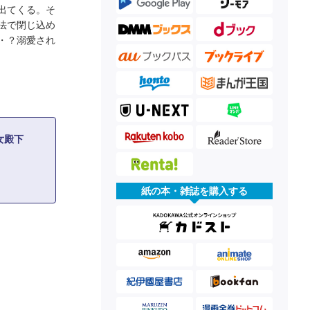
出てくる。そ
法で閉じ込め
・？溺愛され
皇女殿下
紙の本・雑誌を購入する