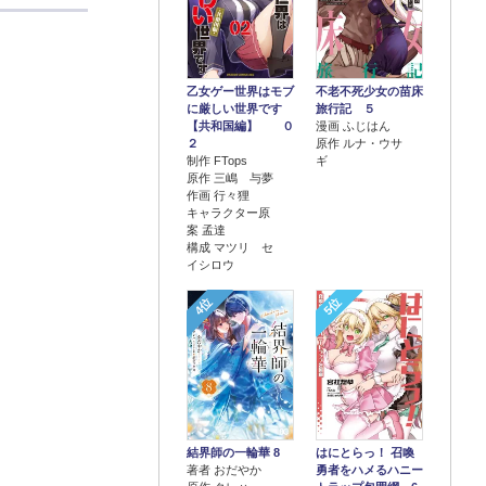
乙女ゲー世界はモブ
不老不死少女の苗床
に厳しい世界です
旅行記 ５
【共和国編】 ０
漫画 ふじはん
２
原作 ルナ・ウサ
制作 FTops
ギ
原作 三嶋 与夢
作画 行々狸
キャラクター原
案 孟達
構成 マツリ セ
イシロウ
4位
5位
結界師の一輪華 8
はにとらっ！ 召喚
著者 おだやか
勇者をハメるハニー