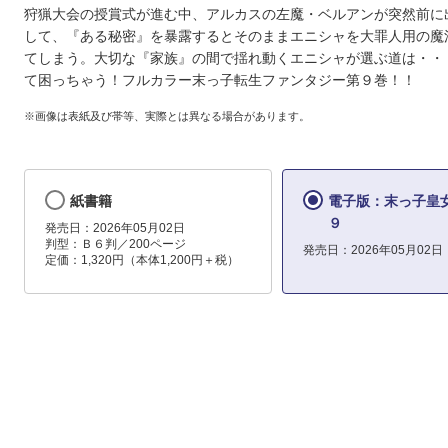
狩猟大会の授賞式が進む中、アルカスの左魔・ベルアンが突然前に
して、『ある秘密』を暴露するとそのままエニシャを大罪人用の魔
てしまう。大切な『家族』の間で揺れ動くエニシャが選ぶ道は・・
て困っちゃう！フルカラー末っ子転生ファンタジー第９巻！！
※画像は表紙及び帯等、実際とは異なる場合があります。
紙書籍
電子版：末っ子
９
発売日：2026年05月02日
判型：Ｂ６判／200ページ
発売日：2026年05月02日
定価：1,320円（本体1,200円＋税）