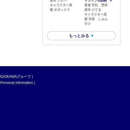
原作 クレハ
トラップ包囲網 6
キャラクター原
著者 宮社 惣恭
案 ボダックス
原作 けてる
キャラクター原
案 氷室 しゅん
すけ
もっとみる
ADOKAWAグループ
 Personal Information