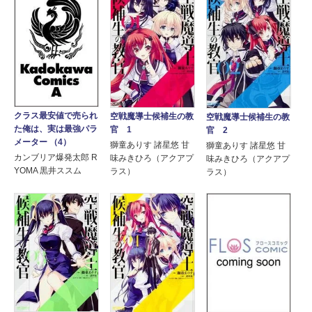
クラス最安値で売られ
空戦魔導士候補生の教
空戦魔導士候補生の教
た俺は、実は最強パラ
官 1
官 2
メーター （4）
獅童ありす 諸星悠 甘
獅童ありす 諸星悠 甘
カンブリア爆発太郎 R
味みきひろ（アクアプ
味みきひろ（アクアプ
YOMA 黒井ススム
ラス）
ラス）