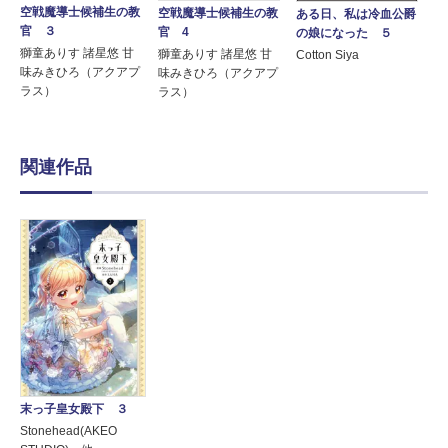
空戦魔導士候補生の教
空戦魔導士候補生の教
ある日、私は冷血公爵
官 ３
官 4
の娘になった ５
獅童ありす 諸星悠 甘
獅童ありす 諸星悠 甘
Cotton Siya
味みきひろ（アクアプ
味みきひろ（アクアプ
ラス）
ラス）
関連作品
末っ子皇女殿下 ３
Stonehead(AKEO