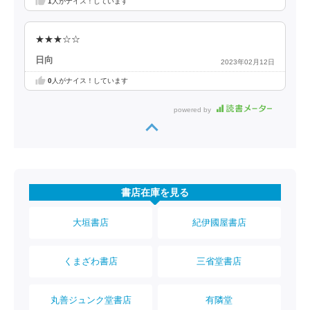
1
人がナイス！しています
★★★☆☆
日向
2023年02月12日
0
人がナイス！しています
powered by
書店在庫を見る
大垣書店
紀伊國屋書店
くまざわ書店
三省堂書店
丸善ジュンク堂書店
有隣堂