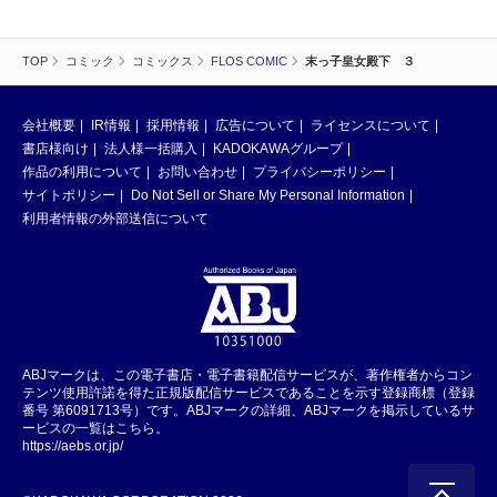
TOP
コミック
コミックス
FLOS COMIC
末っ子皇女殿下 ３
会社概要
IR情報
採用情報
広告について
ライセンスについて
書店様向け
法人様一括購入
KADOKAWAグループ
作品の利用について
お問い合わせ
プライバシーポリシー
サイトポリシー
Do Not Sell or Share My Personal Information
利用者情報の外部送信について
ABJマークは、この電子書店・電子書籍配信サービスが、著作権者からコン
テンツ使用許諾を得た正規版配信サービスであることを示す登録商標（登録
番号 第6091713号）です。ABJマークの詳細、ABJマークを掲示しているサ
ービスの一覧はこちら。
https://aebs.or.jp/