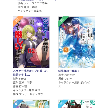
漫画 ヴァージニア二等兵
原作 蝉川 夏哉
キャラクター原案 転
2位
3位
乙女ゲー世界はモブに厳しい
結界師の一輪華 8
世界です【…2
著者 おだやか
制作 FTops
原作 クレハ
原作 三嶋 与夢
キャラクター原案 ボダック
作画 行々狸
ス
キャラクター原案 孟達
構成 マツリ セイシロウ
4位
5位