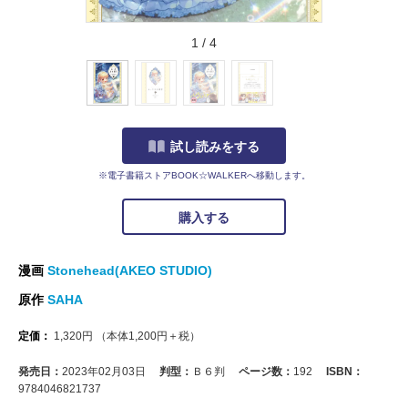
1
/
4
試し読みをする
※電子書籍ストアBOOK☆WALKERへ移動します。
購入する
漫画
Stonehead(AKEO STUDIO)
原作
SAHA
定価：
1,320
円
（本体
1,200
円＋税）
発売日：
2023年02月03日
判型：
Ｂ６判
ページ数：
192
ISBN：
9784046821737