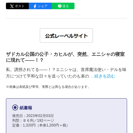
ポスト
シェア
送る
ザドカル公国の公子・カヒルが、突然、エニシャの寝室
に現れて――！？
私、誘拐されてる――！？エニシャは、首席魔法使い・デルを味
方につけて平和な日々を送っていたのも束の
…続きを読む
※画像は表紙及び帯等、実際とは異なる場合があります。
紙書籍
発売日：2023年02月03日
判型：Ｂ６判／192ページ
定価：1,320円（本体1,200円＋税）