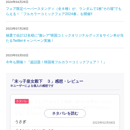
2024年04月26日
フェア限定ペーパースタンディ（全８種）が、ランダムで1枚“その場”でも
らえる！「フルカラーコミックフェア2024春」を開催!!
2023年07月28日
抽選で合計12名様に”激レア”韓国コミックオリジナルグッズ＆サイン本が当
たるTwitterキャンペーン実施！
2023年03月03日
今年も開催！『超話題！韓国発フルカラーコミックフェア！！』
「末っ子皇女殿下 ３」感想・レビュー
※ユーザーによる個人の感想です
とうとうアルカスと接触。身バレが早かったけど
ヒペリオンの強さがあればそんな簡単に連れて行かれない
かな。エニシャは着々と可愛く育ってます。
うさぎ
2023年02月08日