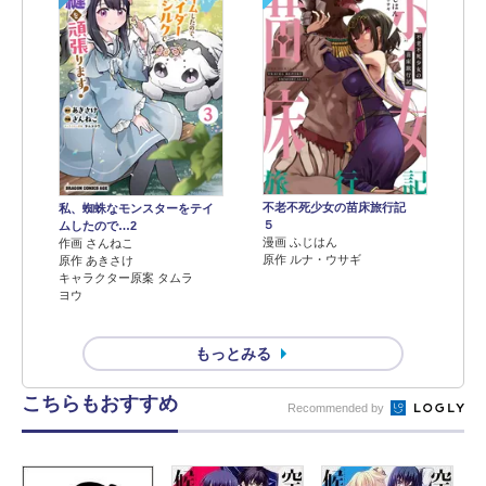
不老不死少女の苗床旅行記
私、蜘蛛なモンスターをテイ
５
ムしたので…2
漫画 ふじはん
作画 さんねこ
原作 ルナ・ウサギ
原作 あきさけ
キャラクター原案 タムラ
ヨウ
もっとみる
こちらもおすすめ
Recommended by