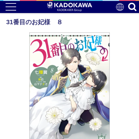
31番目のお妃様 ８