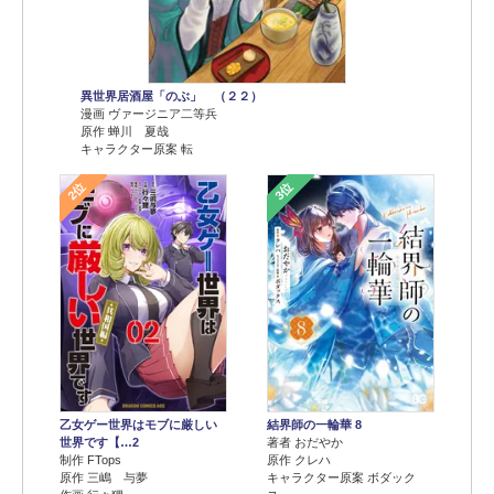
異世界居酒屋「のぶ」 （２２）
漫画 ヴァージニア二等兵
原作 蝉川 夏哉
キャラクター原案 転
2位
3位
乙女ゲー世界はモブに厳しい
結界師の一輪華 8
世界です【…2
著者 おだやか
制作 FTops
原作 クレハ
原作 三嶋 与夢
キャラクター原案 ボダック