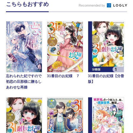
こちらもおすすめ
Recommended by
31番目のお妃様 ７
31番目のお妃様【分冊
忘れられた妃ですので
版】
初恋の旦那様に贈るし
あわせな再婚