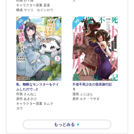
作画 行々狸
ス
キャラクター原案 孟達
構成 マツリ セイシロウ
4位
5位
不老不死少女の苗床旅行記
私、蜘蛛なモンスターをテイ
５
ムしたので…2
漫画 ふじはん
作画 さんねこ
原作 ルナ・ウサギ
原作 あきさけ
キャラクター原案 タムラ
ヨウ
もっとみる