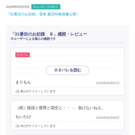
2026年05月15日
B's-LOG COMICS
『31番目のお妃様』⑧巻 書店特典画像公開！
「31番目のお妃様 ８」感想・レビュー
※ユーザーによる個人の感想です
レンタル。自分達でフェリアを眠らせ目覚めない
ようにして交渉し自国での地位をあげようとするアリーシ
ャ達の欲深さに辟易。自白するように仕向けた王の方が上
手で良かった
まりもん
2026年08月07日
8
人がナイス！しています
（紙）陰謀と復讐と国交と・・・。負けないねえ。
ちいたけ
2026年06月06日
4
人がナイス！しています