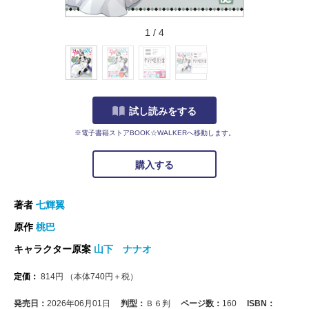
1
/
4
試し読みをする
※電子書籍ストアBOOK☆WALKERへ移動します。
購入する
著者
七輝翼
原作
桃巴
キャラクター原案
山下 ナナオ
定価：
814
円
（本体
740
円＋税）
発売日：
2026年06月01日
判型：
Ｂ６判
ページ数：
160
ISBN：