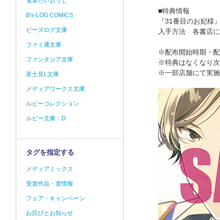
電撃だいおうじ
■特典情報
B's-LOG COMICS
『31番目のお妃様
ビーズログ文庫
入手方法 各書店に
ファミ通文庫
※配布開始時期・配
ファンタジア文庫
※特典はなくなり次
※一部店舗にて実施
富士見L文庫
メディアワークス文庫
ルビーコレクション
ルビー文庫：D
タグを指定する
メディアミックス
受賞作品・賞情報
フェア・キャンペーン
お詫びとお知らせ