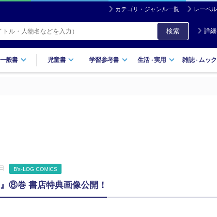
カテゴリ・ジャンル一覧
レーベル
検索
詳細
一般書
児童書
学習参考書
生活
実用
雑誌
ムック
・
・
日
B's-LOG COMICS
様』⑧巻 書店特典画像公開！