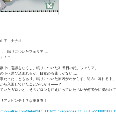
山下 ナナオ
し、眠りについたフェリア…。
チ！？
察中に意識をなくし、眠りについた31番目の妃、フェリア。
の下へ運び込まれるが、目覚める兆しがない…。
事だったこともあり、眠りについた原因がわからず、途方に暮れる中、
から入国していたことがわかり――？
ていたガロンと、そのガロンを迎えにっていたペレが何者かに攫われて
リア大ピンチ！？な第８巻！
/comic-walker.com/detail/KC_001622_S/episodes/KC_001622000010001