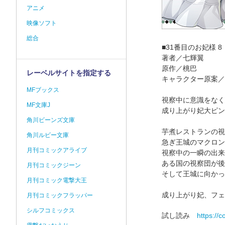
アニメ
映像ソフト
総合
■31番目のお妃様 8
著者／七輝翼
原作／桃巴
レーベルサイトを指定する
キャラクター原案／
MFブックス
視察中に意識をなく
MF文庫J
成り上がり妃大ピン
角川ビーンズ文庫
芋煮レストランの視
角川ルビー文庫
急ぎ王城のマクロン
月刊コミックアライブ
視察中の一瞬の出来
ある国の視察団が後
月刊コミックジーン
そして王城に向かっ
月刊コミック電撃大王
成り上がり妃、フェ
月刊コミックフラッパー
シルフコミックス
試し読み
https:/