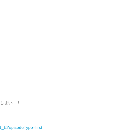
しまい…！
1_E?episodeType=first