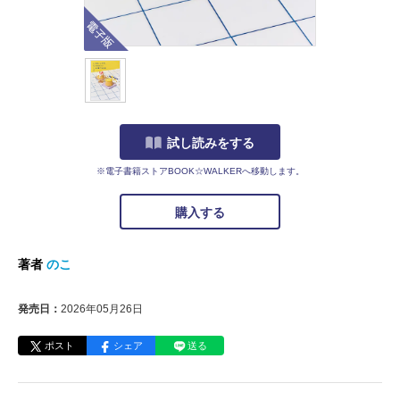
電子版
試し読みをする
※電子書籍ストアBOOK☆WALKERへ移動します。
購入する
著者
のこ
発売日：
2026年05月26日
ポスト
シェア
送る