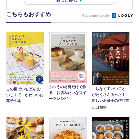
こちらもおすすめ
Recommended by
ふつうの材料だけで作
「しなくていいこと」
この世でいちばん お
る お店みたいなスイ
がたくさんあった！
いしくて、かわいいお
ーツレシピ
新しいお菓子の作り方
菓子の本
江口和明