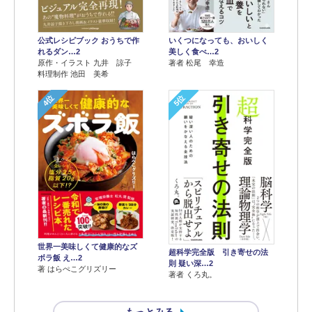
公式レシピブック おうちで作
いくつになっても、おいしく
れるダン…2
美しく食べ…2
原作・イラスト 九井 諒子
著者 松尾 幸造
料理制作 池田 美希
4位
5位
世界一美味しくて健康的なズ
超科学完全版 引き寄せの法
ボラ飯 え…2
則 疑い深…2
著 はらぺこグリズリー
著者 くろ丸。
もっとみる