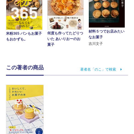
材料５つでお店みたい
何度も作ってたどりつ
米粉365 パンもお菓子
なお菓子
いた あいりおーのお
もおかずも。
吉川文子
菓子
この著者の商品
著者名「のこ」で検索