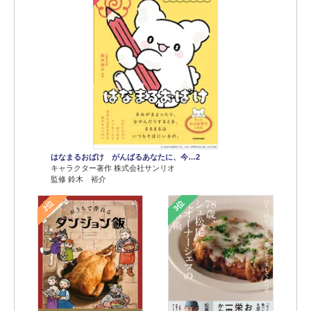
はなまるおばけ がんばるあなたに、今…2
キャラクター著作 株式会社サンリオ
監修 鈴木 裕介
2位
3位