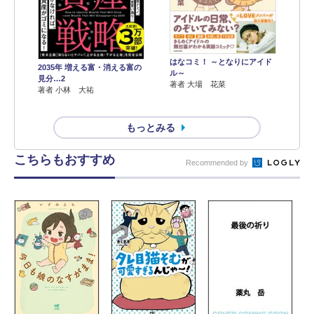
はなコミ！ ～となりにアイド
2035年 増える富・消える富の
ル～
見分…2
著者 大場 花菜
著者 小林 大祐
もっとみる
こちらもおすすめ
Recommended by