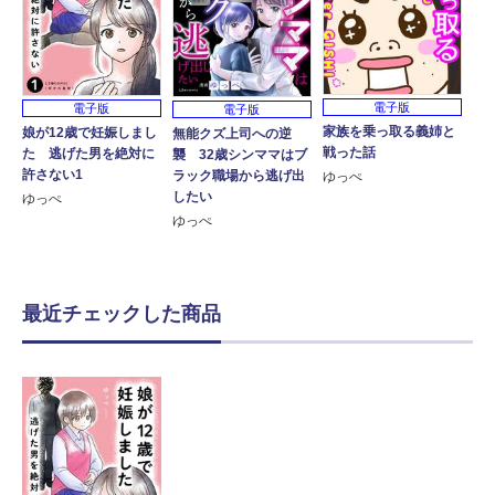
電子版
電子版
電子版
家族を乗っ取る義姉と
娘が12歳で妊娠しまし
無能クズ上司への逆
戦った話
た 逃げた男を絶対に
襲 32歳シンママはブ
許さない1
ラック職場から逃げ出
ゆっぺ
したい
ゆっぺ
ゆっぺ
最近チェックした商品