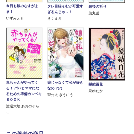
今日も娘のなすがま
タレ目猫そむが可愛す
最後の祈り
ま！
ぎるんじゃ～！
薬丸岳
いずみえも
きくまき
赤ちゃんがやってく
娘じゃなくて私が好き
髪結百花
る！ パパとママにな
なの!?(7)
泉ゆたか
るための準備カンペキ
望公太 ぎうにう
ＢＯＯＫ
渡辺大地 あおのそら
こ
この著者の商品