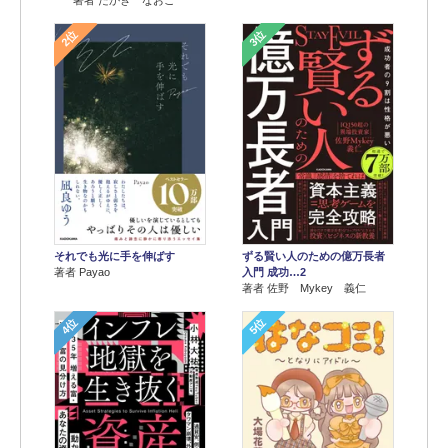
著者 たかぎ なおこ
2位
3位
それでも光に手を伸ばす
ずる賢い人のための億万長者
著者 Payao
入門 成功…2
著者 佐野 Mykey 義仁
4位
5位