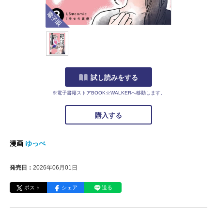
電子版
試し読みをする
※電子書籍ストアBOOK☆WALKERへ移動します。
購入する
漫画
ゆっぺ
発売日：
2026年06月01日
ポスト
シェア
送る