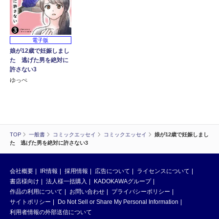
電子版
娘が12歳で妊娠しまし
た 逃げた男を絶対に
許さない3
ゆっぺ
TOP
一般書
コミックエッセイ
コミックエッセイ
娘が12歳で妊娠しまし
た 逃げた男を絶対に許さない3
会社概要
IR情報
採用情報
広告について
ライセンスについて
書店様向け
法人様一括購入
KADOKAWAグループ
作品の利用について
お問い合わせ
プライバシーポリシー
サイトポリシー
Do Not Sell or Share My Personal Information
利用者情報の外部送信について