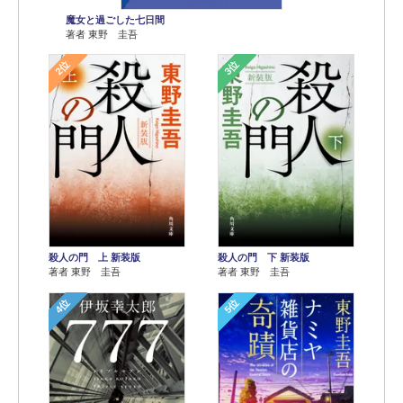
魔女と過ごした七日間
著者 東野 圭吾
2位
3位
殺人の門 上 新装版
殺人の門 下 新装版
著者 東野 圭吾
著者 東野 圭吾
4位
5位