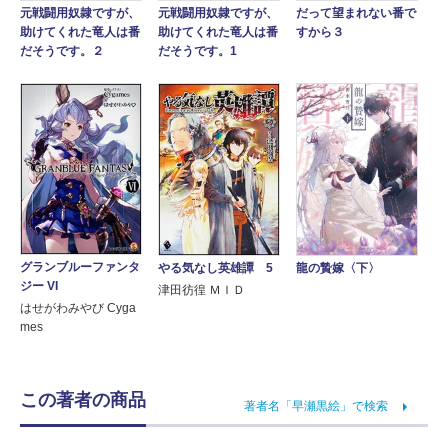
元戦闘用奴隷ですが、
元戦闘用奴隷ですが、
だって望まれない番で
助けてくれた竜人は番
助けてくれた竜人は番
すから３
だそうです。２
だそうです。1
グランブルーファンタ
龍の贄嫁〈下〉
やる気なし英雄譚 5
ジー VI
津田彷徨 ＭＩＤ
はせがわみやび Cyga
mes
この著者の商品
著者名「早瀬黒絵」で検索