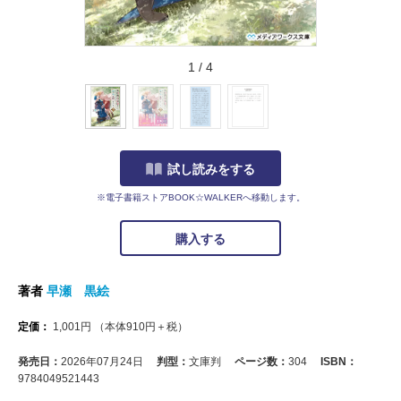
1
/
4
試し読みをする
※電子書籍ストアBOOK☆WALKERへ移動します。
購入する
著者
早瀬 黒絵
定価：
1,001
円
（本体
910
円＋税）
発売日：
2026年07月24日
判型：
文庫判
ページ数：
304
ISBN：
9784049521443