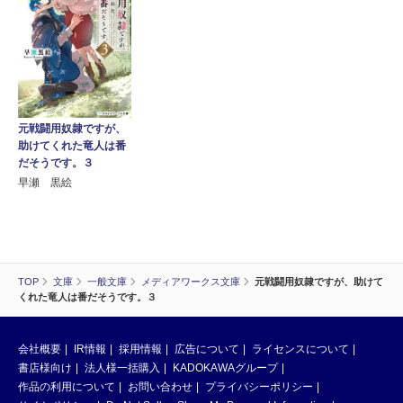
元戦闘用奴隷ですが、
助けてくれた竜人は番
だそうです。３
早瀬 黒絵
TOP
文庫
一般文庫
メディアワークス文庫
元戦闘用奴隷ですが、助けて
くれた竜人は番だそうです。３
会社概要
IR情報
採用情報
広告について
ライセンスについて
書店様向け
法人様一括購入
KADOKAWAグループ
作品の利用について
お問い合わせ
プライバシーポリシー