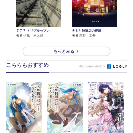
７７７ トリプルセブン
ナミヤ雑貨店の奇蹟
著者 伊坂 幸太郎
著者 東野 圭吾
もっとみる
こちらもおすすめ
Recommended by