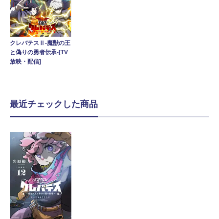
クレバテスⅡ-魔獣の王
と偽りの勇者伝承-[TV
放映・配信]
最近チェックした商品