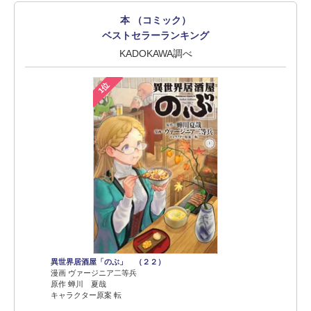
本 （コミック）
ベストセラーランキング
KADOKAWA調べ
1位
異世界居酒屋「のぶ」 （２２）
漫画 ヴァージニア二等兵
原作 蝉川 夏哉
キャラクター原案 転