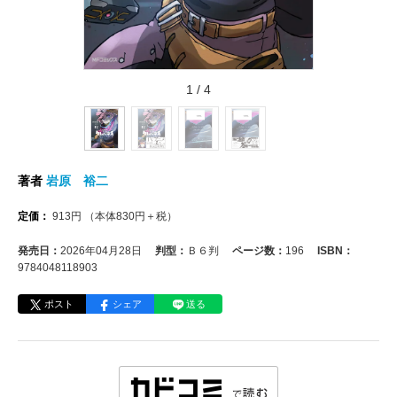
1
/
4
著者
岩原 裕二
定価：
913
円
（本体
830
円＋税）
発売日：
2026年04月28日
判型：
Ｂ６判
ページ数：
196
ISBN：
9784048118903
ポスト
シェア
送る