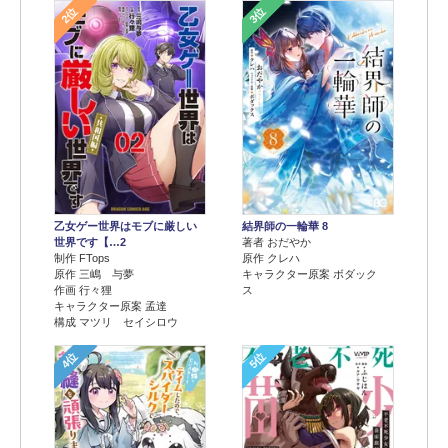
2位
3位
乙女ゲー世界はモブに厳しい
結界師の一輪華 8
世界です【…2
著者 おだやか
制作 FTops
原作 クレハ
原作 三嶋 与夢
キャラクター原案 ボダック
作画 行々狸
ス
キャラクター原案 孟達
構成 マツリ セイシロウ
4位
5位