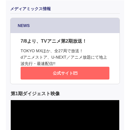
メディアミックス情報
NEWS
7/8より、TVアニメ第2期放送！
TOKYO MXほか、全27局で放送！
dアニメストア、U-NEXT／アニメ放題にて地上
波先行・最速配信!!
公式サイト
第1期ダイジェスト映像