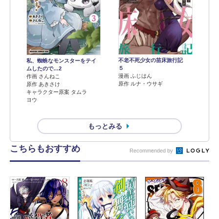
不老不死少女の苗床旅行記
私、蜘蛛なモンスターをテイ
５
ムしたので…2
漫画 ふじはん
作画 さんねこ
原作 ルナ・ウサギ
原作 あきさけ
キャラクター原案 タムラ
ヨウ
もっとみる
こちらもおすすめ
Recommended by