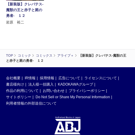
【新装版】クレバテス-
魔獣の王と赤子と屍の
勇者- １２
岩原 裕二
TOP
コミック
コミックス
アライブ＋
【新装版】クレバテス-魔獣の王
と赤子と屍の勇者- １２
会社概要
IR情報
採用情報
広告について
ライセンスについて
書店様向け
法人様一括購入
KADOKAWAグループ
作品の利用について
お問い合わせ
プライバシーポリシー
サイトポリシー
Do Not Sell or Share My Personal Information
利用者情報の外部送信について