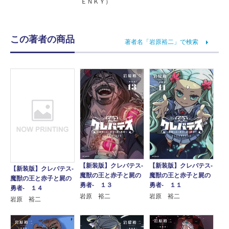
ＥＮＫＹ）
この著者の商品
著者名「岩原裕二」で検索
【新装版】クレバテス-
【新装版】クレバテス-
【新装版】クレバテス-
魔獣の王と赤子と屍の
魔獣の王と赤子と屍の
魔獣の王と赤子と屍の
勇者- １３
勇者- １１
勇者- １４
岩原 裕二
岩原 裕二
岩原 裕二