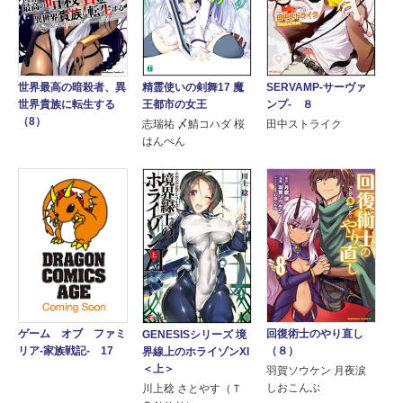
精霊使いの剣舞17 魔
SERVAMP-サーヴァ
世界最高の暗殺者、異
王都市の女王
ンプ- ８
世界貴族に転生する
（8）
志瑞祐 〆鯖コハダ 桜
田中ストライク
はんぺん
回復術士のやり直し
ゲーム オブ ファミ
GENESISシリーズ 境
（８）
リア-家族戦記- 17
界線上のホライゾンXI
＜上＞
羽賀ソウケン 月夜涙
しおこんぶ
川上稔 さとやす（Ｔ