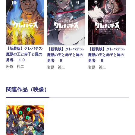
【新装版】クレバテス-
【新装版】クレバテス-
【新装版】クレバテス-
魔獣の王と赤子と屍の
魔獣の王と赤子と屍の
魔獣の王と赤子と屍の
勇者- １０
勇者- ９
勇者- ８
岩原 裕二
岩原 裕二
岩原 裕二
関連作品（映像）