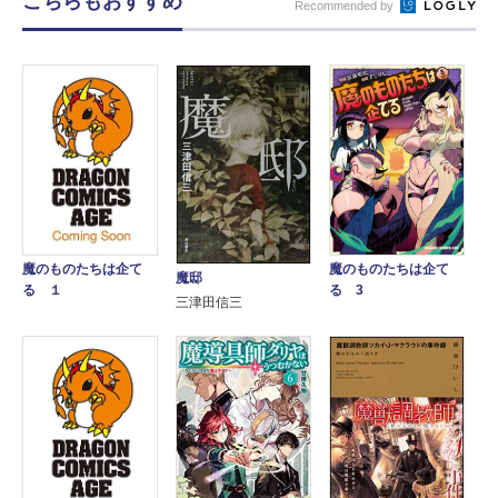
こちらもおすすめ
Recommended by
魔のものたちは企て
魔のものたちは企て
魔邸
る 3
る １
三津田信三