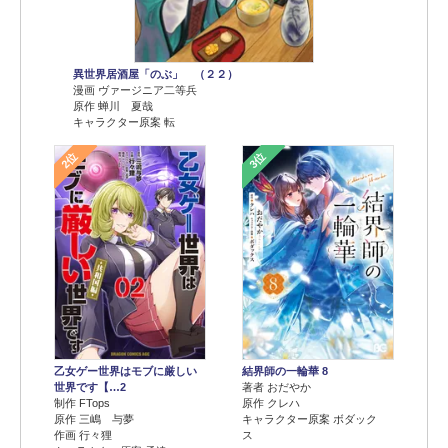
異世界居酒屋「のぶ」 （２２）
漫画 ヴァージニア二等兵
原作 蝉川 夏哉
キャラクター原案 転
2位
3位
乙女ゲー世界はモブに厳しい
結界師の一輪華 8
世界です【…2
著者 おだやか
制作 FTops
原作 クレハ
原作 三嶋 与夢
キャラクター原案 ボダック
作画 行々狸
ス