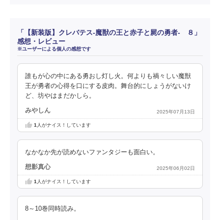
「【新装版】クレバテス-魔獣の王と赤子と屍の勇者- ８」
感想・レビュー
※ユーザーによる個人の感想です
誰もが心の中にある勇おし灯し火。何よりも禍々しい魔獣
王が勇者の心得を口にする皮肉。舞台的にしょうがないけ
ど、坊やはまだかしら。
みやしん
2025年07月13日
1
人がナイス！しています
なかなか先が読めないファンタジーも面白い。
想影真心
2025年06月02日
1
人がナイス！しています
8～10巻同時読み。