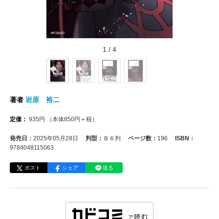
1
/
4
著者
岩原 裕二
定価：
935
円
（本体
850
円＋税）
発売日：
2025年05月28日
判型：
Ｂ６判
ページ数：
196
ISBN：
9784048115063
ポスト
シェア
送る