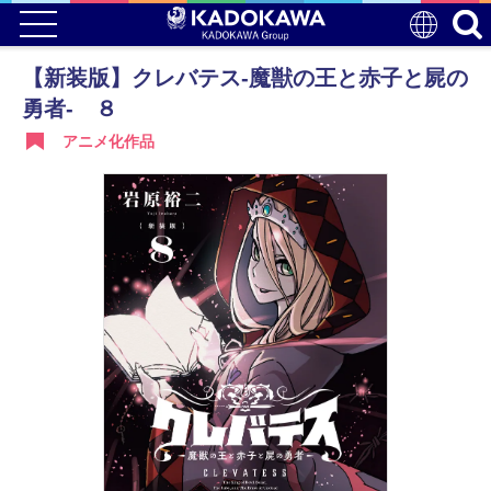
【新装版】クレバテス-魔獣の王と赤子と屍の
勇者- ８
アニメ化作品