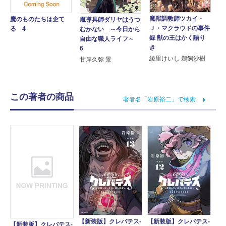
魔獣調教師ツカイ・
魔のものたちは企て
魔導具師ダリヤはうつ
Ｊ・マクラウドの事件
る 4
むかない ～今日から
録 獣の王はかく語り
自由な職人ライフ～
き
6
綾里けいし 鵜飼沙樹
甘岸久弥 景
この著者の商品
著者名「岩原裕二」で検索
【新装版】クレバテス-
【新装版】クレバテス-
【新装版】クレバテス-