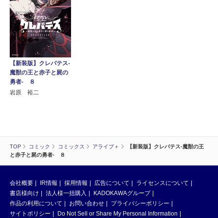
【新装版】クレバテス-
魔獣の王と赤子と屍の
勇者- ８
岩原 裕二
TOP
コミック
コミックス
アライブ＋
【新装版】クレバテス-魔獣の王
と赤子と屍の勇者- ８
会社概要
IR情報
採用情報
広告について
ライセンスについて
書店様向け
法人様一括購入
KADOKAWAグループ
作品の利用について
お問い合わせ
プライバシーポリシー
サイトポリシー
Do Not Sell or Share My Personal Information