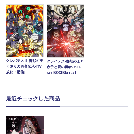
クレバテスⅡ-魔獣の王
クレバテス-魔獣の王と
と偽りの勇者伝承-[TV
赤子と屍の勇者- Blu-
放映・配信]
ray BOX[Blu-ray]
最近チェックした商品