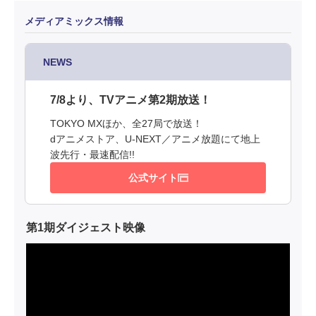
メディアミックス情報
NEWS
7/8より、TVアニメ第2期放送！
TOKYO MXほか、全27局で放送！
dアニメストア、U-NEXT／アニメ放題にて地上
波先行・最速配信!!
公式サイト
第1期ダイジェスト映像