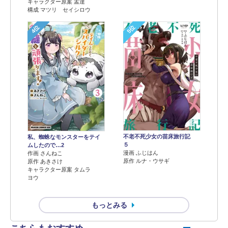
キャラクター原案 孟達
構成 マツリ セイシロウ
4位
5位
不老不死少女の苗床旅行記
私、蜘蛛なモンスターをテイ
５
ムしたので…2
漫画 ふじはん
作画 さんねこ
原作 ルナ・ウサギ
原作 あきさけ
キャラクター原案 タムラ
ヨウ
もっとみる