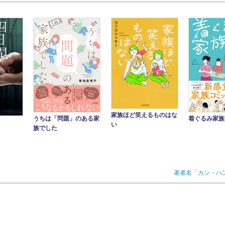
家族ほど笑えるものはな
うちは「問題」のある家
着ぐるみ家族
い
族でした
著者名「カン・ハ