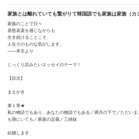
家族とは離れていても繋がりて韓国語でも家族は家族（カ
家族のことで日々
喜怒哀楽を感じながらも
生き続けることこそ、
人生そのものな気がします。
――本文より
じっくり読みたいエッセイのテーマ！
【目次】
まえがき
第１章★
私の物語でもあり、あなたの物語でもある／満月の下で／ただいま
も側にいても／家族の定義／三姉妹
結婚します