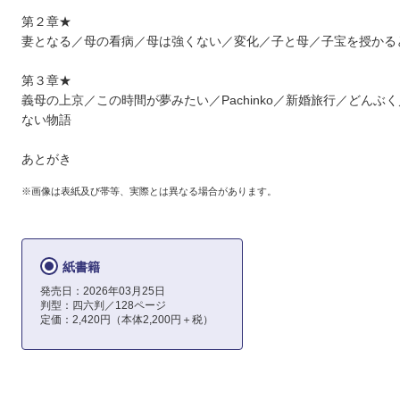
第２章★
妻となる／母の看病／母は強くない／変化／子と母／子宝を授かる
第３章★
義母の上京／この時間が夢みたい／Pachinko／新婚旅行／どんぶ
ない物語
あとがき
※画像は表紙及び帯等、実際とは異なる場合があります。
紙書籍
発売日：2026年03月25日
判型：四六判／128ページ
定価：2,420円（本体2,200円＋税）