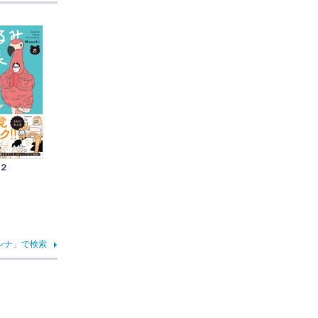
２
ンナ」で検索