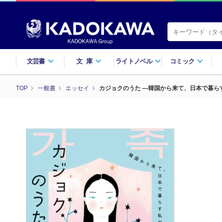
文芸書
文庫
ライトノベル
コミック
TOP
一般書
エッセイ
カジョクのうた ―韓国から来て、日本で暮ら