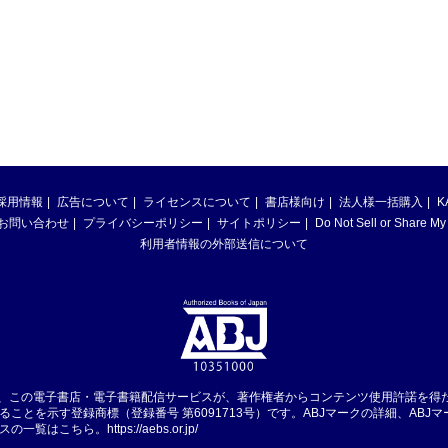
採用情報
広告について
ライセンスについて
書店様向け
法人様一括購入
K
お問い合わせ
プライバシーポリシー
サイトポリシー
Do Not Sell or Share My
利用者情報の外部送信について
は、この電子書店・電子書籍配信サービスが、著作権者からコンテンツ使用許諾を得
ることを示す登録商標（登録番号 第6091713号）です。ABJマークの詳細、ABJ
スの一覧はこちら。
https://aebs.or.jp/