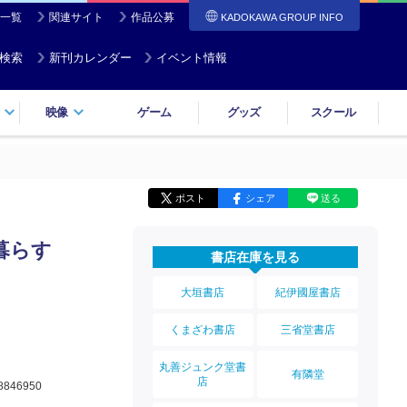
一覧
関連サイト
作品公募
KADOKAWA GROUP INFO
検索
新刊カレンダー
イベント情報
映像
ゲーム
グッズ
スクール
ポスト
シェア
送る
暮らす
書店在庫を見る
大垣書店
紀伊國屋書店
くまざわ書店
三省堂書店
丸善ジュンク堂書
有隣堂
店
8846950