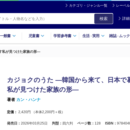
カテゴリ・ジャンル一覧
レーベル
検索
詳細
一般書
児童書
学習参考書
生活
実用
雑誌
ムック
・
・
す私が見つけた家族の形―
カジョクのうた ―韓国から来て、日本で
私が見つけた家族の形―
著者
カン・ハンナ
定価：
2,420
円 （本体
2,200
円＋税）
発売日：
2026年03月25日
判型：
四六判
ページ数：
128
ISBN：
978404