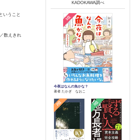
KADOKAWA調べ
ということ
1位
く／数えきれ
今夜はなんの魚かな？
著者 たかぎ なおこ
2位
3位