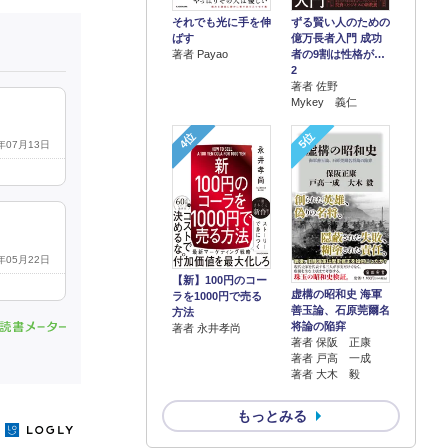
それでも光に手を伸
ずる賢い人のための
ばす
億万長者入門 成功
著者 Payao
者の9割は性格が…
2
著者 佐野
Mykey 義仁
4位
5位
6年07月13日
6年05月22日
【新】100円のコー
虚構の昭和史 海軍
ラを1000円で売る
善玉論、石原莞爾名
方法
将論の陥穽
著者 永井孝尚
著者 保阪 正康
著者 戸高 一成
著者 大木 毅
もっとみる
y