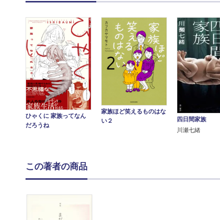
家族ほど笑えるものはな
ひゃくに 家族ってなん
四日間家族
い２
だろうね
川瀬七緒
この著者の商品