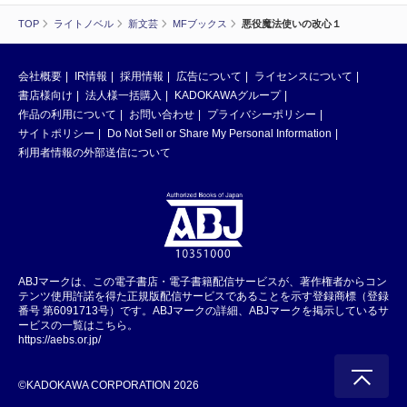
TOP
ライトノベル
新文芸
MFブックス
悪役魔法使いの改心１
会社概要
IR情報
採用情報
広告について
ライセンスについて
書店様向け
法人様一括購入
KADOKAWAグループ
作品の利用について
お問い合わせ
プライバシーポリシー
サイトポリシー
Do Not Sell or Share My Personal Information
利用者情報の外部送信について
ABJマークは、この電子書店・電子書籍配信サービスが、著作権者からコン
テンツ使用許諾を得た正規版配信サービスであることを示す登録商標（登録
番号 第6091713号）です。ABJマークの詳細、ABJマークを掲示しているサ
ービスの一覧はこちら。
https://aebs.or.jp/
©KADOKAWA CORPORATION 2026