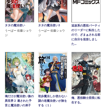
タタの魔法使い3
タタの魔法使い
追放系の悪役パーティ
のリーダーに転生した
うーぱー 佐藤ショウ
うーぱー 佐藤ショウ
ので、ざまぁされる前
ジ
ジ
に自分を追放しまし
た...
初歩魔法しか使わない
俺だけが魔法使い族の
俺、悪役騎士団長に転
謎の老魔法使いが旅を
異世界２ 遺された予
生する。
する（１）
言と魔法使いの弟子