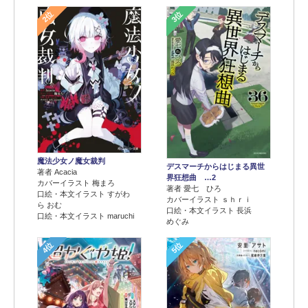
2位
3位
魔法少女ノ魔女裁判
デスマーチからはじまる異世
著者 Acacia
界狂想曲 …2
カバーイラスト 梅まろ
著者 愛七 ひろ
口絵・本文イラスト すがわ
カバーイラスト ｓｈｒｉ
ら おむ
口絵・本文イラスト 長浜
口絵・本文イラスト maruchi
めぐみ
4位
5位