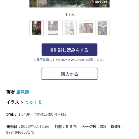
1
/
5
試し読みをする
※電子書籍ストアBOOK☆WALKERへ移動します。
購入する
著者
風見鶏
イラスト
ｔｏｉ８
定価：
1,540
円
（本体
1,400
円＋税）
発売日：
2026年02月25日
判型：
Ｂ６判
ページ数：
308
ISBN：
9784046857170