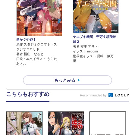
ヤエブキ機関 千万丈塔踏破
超かぐや姫！
録２
原作 スタジオクロマト・ス
著者 安里 アサト
タジオコロリド
イラスト necomi
著者 桐山 なると
世界観イラスト 尾崎 伊万
口絵・本文イラスト うらた
里
あさお
もっとみる
こちらもおすすめ
Recommended by