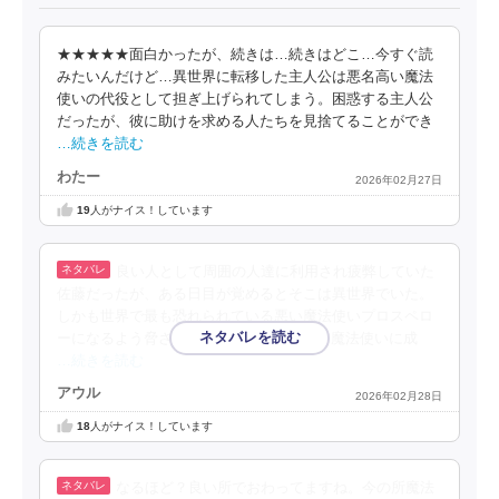
★★★★★面白かったが、続きは…続きはどこ…今すぐ読
みたいんだけど…異世界に転移した主人公は悪名高い魔法
使いの代役として担ぎ上げられてしまう。困惑する主人公
だったが、彼に助けを求める人たちを見捨てることができ
…続きを読む
わたー
2026年02月27日
19
人がナイス！しています
良い人として周囲の人達に利用され疲弊していた
佐藤だったが、ある日目が覚めるとそこは異世界でいた。
しかも世界で最も恐れられている悪い魔法使いプロスペロ
ーになるよう脅されてしまい...な話。悪い魔法使いに成
…続きを読む
アウル
2026年02月28日
18
人がナイス！しています
なるほど？良い所でおわってますね。今の所魔法