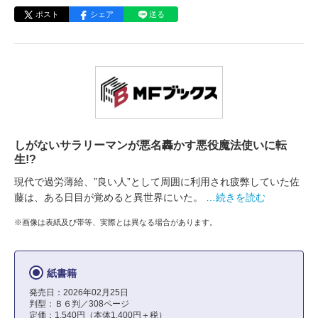
ポスト
シェア
送る
しがないサラリーマンが悪名轟かす悪役魔法使いに転
生!?
現代で過労薄給、”良い人”として周囲に利用され疲弊していた佐
藤は、ある日目が覚めると異世界にいた。
…続きを読む
※画像は表紙及び帯等、実際とは異なる場合があります。
紙書籍
発売日：2026年02月25日
判型：Ｂ６判／308ページ
定価：1,540円（本体1,400円＋税）