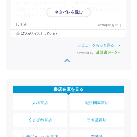
使い本人にしか思えないのと、20年前何があったんだろ？
と続きがきになりますね。でも日本人の記憶もあるのでど
んな真相なんだろうなと
しぇん
2026年04月30日
17
人がナイス！しています
レビューをもっと見る
powered by
書店在庫を見る
大垣書店
紀伊國屋書店
くまざわ書店
三省堂書店
丸善ジュンク堂書店
有隣堂