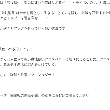
は『悪役転生 努力に疲れた僕はサボるぜ！ ～平和ボケのサボり魔は
“御剣海斗”はサボり魔として生きることで力を隠し、破滅を回避する
々とトラブルを引き寄せ……!?
が次々とフラグを折っていく様が秀逸です！
法使いの改心』です！
づくと異世界で悪い魔法使いプロスペローに成り代わることに。プロス
、意図せず悪名に磨きをかけていく。
なす、誤解と勘違いファンタジー！
ーズ『回復職の悪役令嬢』の続巻にもぜひご注目ください！