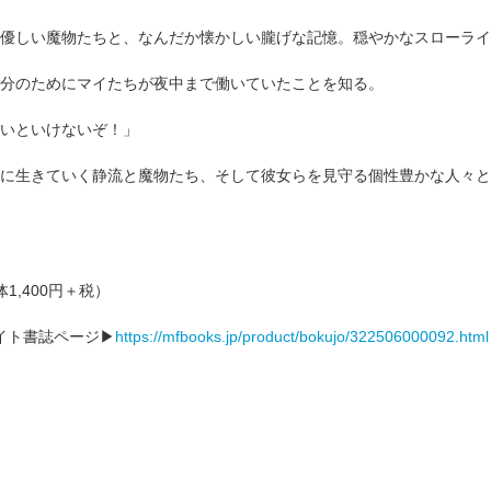
優しい魔物たちと、なんだか懐かしい朧げな記憶。穏やかなスローライ
分のためにマイたちが夜中まで働いていたことを知る。
いといけないぞ！」
に生きていく静流と魔物たち、そして彼女らを見守る個性豊かな人々と
体1,400円＋税）
イト書誌ページ▶
https://mfbooks.jp/product/bokujo/322506000092.html