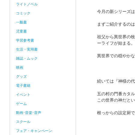
ライトノベル
今月の新シリーズは
コミック
一般書
まずご紹介するのは
児童書
祖父から異世界の牧
学習参考書
ーライフが始まる。
生活・実用書
異世界での穏やかな
雑誌・ムック
映画
グッズ
続いては『神様の代
電子書籍
五の村の門番カタル
イベント
この世界の神だとい
ゲーム
根っからの設定厨で
動画･音楽･音声
スクール
フェア・キャンペーン