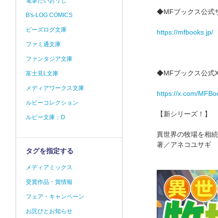
電撃だいおうじ
◆MFブックス公式
B's-LOG COMICS
ビーズログ文庫
https://mfbooks.jp/
ファミ通文庫
ファンタジア文庫
◆MFブックス公式
富士見L文庫
メディアワークス文庫
https://x.com/MFBo
ルビーコレクション
【新シリーズ！】
ルビー文庫：D
異世界の牧場を相続
著／アネコユサギ 
タグを指定する
メディアミックス
受賞作品・賞情報
フェア・キャンペーン
お詫びとお知らせ