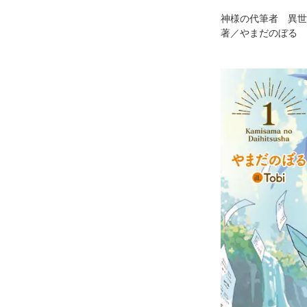
神様の代筆者 異世
著／やまだのぼる イ