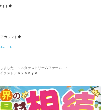
サイト◆
Xアカウント◆
oks_Edit
しました ～スタァストリームファーム～１
イラスト／ｎｙａｎｙａ