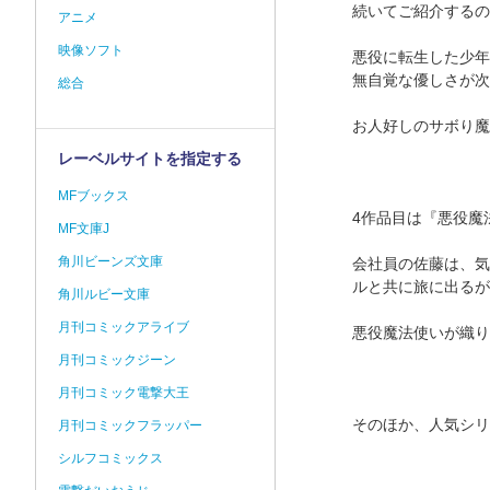
続いてご紹介するの
アニメ
映像ソフト
悪役に転生した少年
無自覚な優しさが次
総合
お人好しのサボり魔
レーベルサイトを指定する
MFブックス
4作品目は『悪役魔
MF文庫J
角川ビーンズ文庫
会社員の佐藤は、気
ルと共に旅に出るが
角川ルビー文庫
月刊コミックアライブ
悪役魔法使いが織り
月刊コミックジーン
月刊コミック電撃大王
そのほか、人気シリ
月刊コミックフラッパー
シルフコミックス