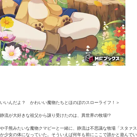
いいんだよ？ かわいい魔物たちとほのぼのスローライフ！＞
静流が大好きな祖父から譲り受けたのは、異世界の牧場!?
や子熊みたいな魔物クマビーと一緒に、静流は不思議な牧場「スタァス
か少女の体になっていた。そういえば何年も前にここで誰かと遊んでい