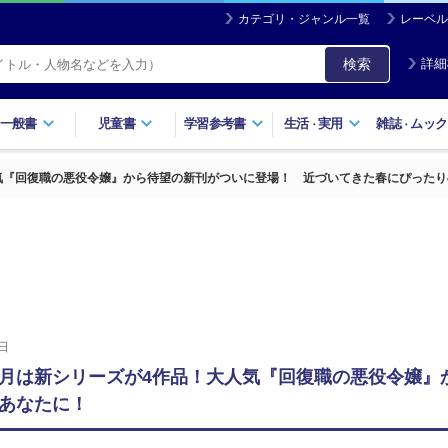
カテゴリ・ジャンル一覧
レーベル
検索
詳細
一般書
児童書
学習参考書
生活
実用
雑誌
ムック
・
・
人気『回復職の悪役令嬢』から待望の新刊がついに登場！ 近づいてきた春にぴった
日
2月は新シリーズが4作品！大人気『回復職の悪役令嬢
あなたに！