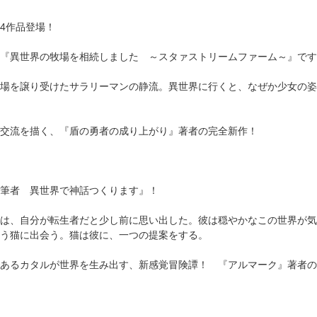
4作品登場！
『異世界の牧場を相続しました ～スタァストリームファーム～』です
場を譲り受けたサラリーマンの静流。異世界に行くと、なぜか少女の姿
交流を描く、『盾の勇者の成り上がり』著者の完全新作！
筆者 異世界で神話つくります』！
は、自分が転生者だと少し前に思い出した。彼は穏やかなこの世界が気
う猫に出会う。猫は彼に、一つの提案をする。
あるカタルが世界を生み出す、新感覚冒険譚！ 『アルマーク』著者の