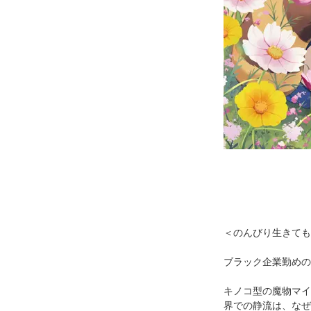
＜のんびり生きても
ブラック企業勤めの
キノコ型の魔物マイ
界での静流は、なぜ