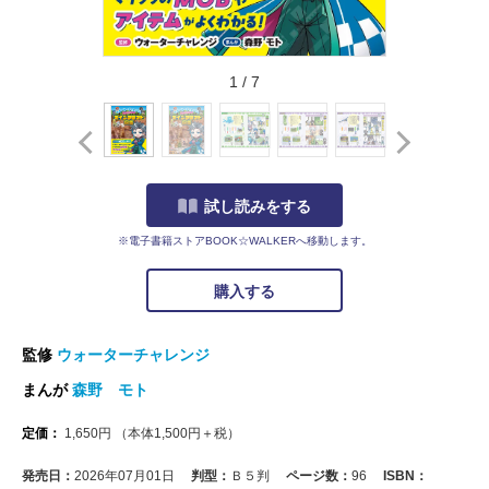
1
/
7
試し読みをする
※電子書籍ストアBOOK☆WALKERへ移動します。
購入する
監修
ウォーターチャレンジ
まんが
森野 モト
定価：
1,650
円
（本体
1,500
円＋税）
発売日：
2026年07月01日
判型：
Ｂ５判
ページ数：
96
ISBN：