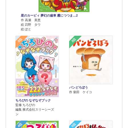
星のカービィ 夢幻の歯車 霧につつま…2
作 高瀬 美恵
絵 苅野 タウ
絵 ぽと
2位
3位
パンどろぼう
作 柴田 ケイコ
ちろぴの なぞなぞブック
監修 ちろぴの
編集 株式会社スリーシーズ
ン
4位
5位