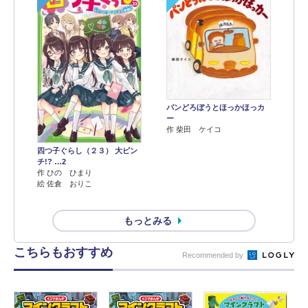
パンどろぼうとほっかほっカ
ー
作 柴田 ケイコ
四つ子ぐらし（２３） 大ピン
チ!? …2
作 ひの ひまり
絵 佐倉 おりこ
もっとみる
こちらもおすすめ
Recommended by