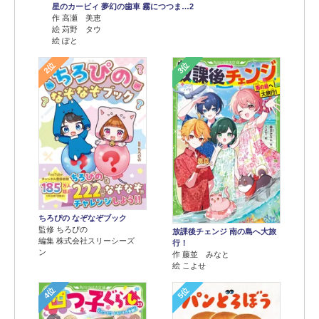
星のカービィ 夢幻の歯車 霧につつま…2
作 高瀬 美恵
絵 苅野 タウ
絵 ぽと
2位
3位
ちろぴの なぞなぞブック
監修 ちろぴの
放課後チェンジ 南の島へ大旅
編集 株式会社スリーシーズ
行！
ン
作 藤並 みなと
絵 こよせ
4位
5位