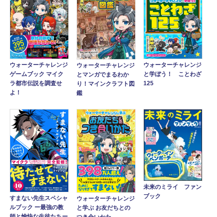
ウォーターチャレンジ
ウォーターチャレンジ
ウォーターチャレンジ
ゲームブック マイク
と学ぼう！ ことわざ
とマンガでまるわか
ラ都市伝説を調査せ
125
り！マインクラフト図
よ！
鑑
未来のミライ ファン
ブック
すまない先生スペシャ
ウォーターチャレンジ
ルブック ー最強の教
と学ぶ お友だちとの
師と愉快な生徒たちー
つき合いかた