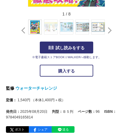
1
/
8
試し読みをする
※電子書籍ストアBOOK☆WALKERへ移動します。
購入する
監修
ウォーターチャレンジ
定価：
1,540
円
（本体
1,400
円＋税）
発売日：
2025年08月20日
判型：
Ｂ５判
ページ数：
96
ISBN：
9784049165814
ポスト
シェア
送る