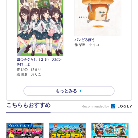
パンどろぼう
作 柴田 ケイコ
四つ子ぐらし（２３） 大ピン
チ!? …2
作 ひの ひまり
絵 佐倉 おりこ
もっとみる
こちらもおすすめ
Recommended by