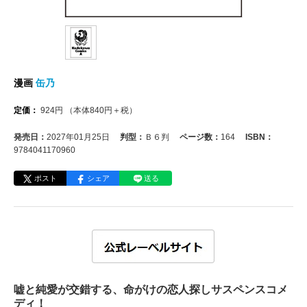
漫画
缶乃
定価：
924
円
（本体
840
円＋税）
発売日：
2027年01月25日
判型：
Ｂ６判
ページ数：
164
ISBN：
9784041170960
ポスト
シェア
送る
嘘と純愛が交錯する、命がけの恋人探しサスペンスコメ
ディ！