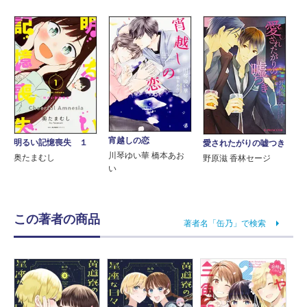
宵越しの恋
明るい記憶喪失 １
愛されたがりの嘘つき
川琴ゆい華 橋本あお
奥たまむし
野原滋 香林セージ
い
この著者の商品
著者名「缶乃」で検索