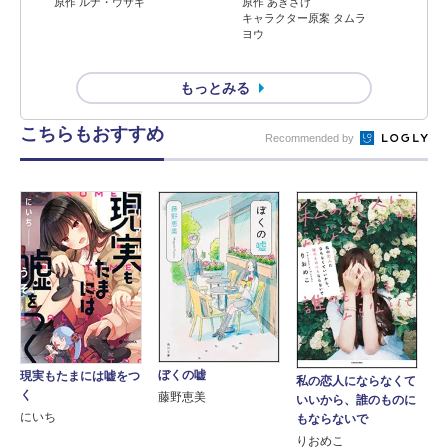
原作 ルナ・ウサギ
原作 あきさけ
キャラクター原案 タムラ
ヨウ
もっとみる
こちらもおすすめ
Recommended by
ぼくの嘘
現実もたまには嘘をつ
私の恋人にならなくて
く
藤野恵美
いいから、誰のものに
にいち
もならないで
りおめこ