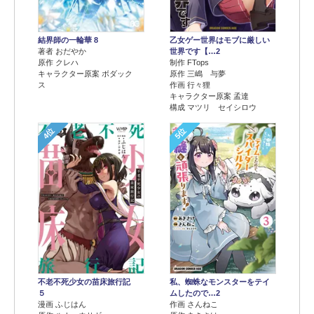
結界師の一輪華 8
乙女ゲー世界はモブに厳しい
著者 おだやか
世界です【…2
原作 クレハ
制作 FTops
キャラクター原案 ボダック
原作 三嶋 与夢
ス
作画 行々狸
キャラクター原案 孟達
構成 マツリ セイシロウ
4位
5位
不老不死少女の苗床旅行記
私、蜘蛛なモンスターをテイ
５
ムしたので…2
漫画 ふじはん
作画 さんねこ