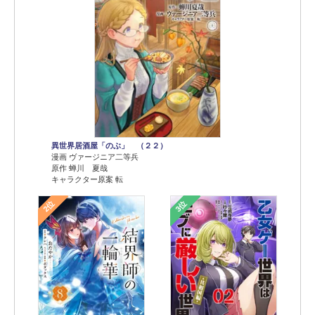
異世界居酒屋「のぶ」 （２２）
漫画 ヴァージニア二等兵
原作 蝉川 夏哉
キャラクター原案 転
2位
3位