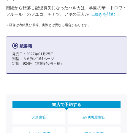
階段から転落し記憶喪失になったハルカは、学園の華「トロワ・
フルール」のフユコ、チナツ、アキの三人か
…続きを読む
※画像は表紙及び帯等、実際とは異なる場合があります。
紙書籍
発売日：2027年01月25日
判型：Ｂ６判／164ページ
定価：924円（本体840円＋税）
書店で予約する
大垣書店
紀伊國屋書店