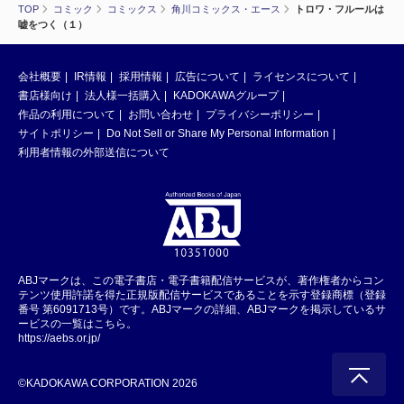
TOP
コミック
コミックス
角川コミックス・エース
トロワ・フルールは
嘘をつく（１）
会社概要
IR情報
採用情報
広告について
ライセンスについて
書店様向け
法人様一括購入
KADOKAWAグループ
作品の利用について
お問い合わせ
プライバシーポリシー
サイトポリシー
Do Not Sell or Share My Personal Information
利用者情報の外部送信について
ABJマークは、この電子書店・電子書籍配信サービスが、著作権者からコン
テンツ使用許諾を得た正規版配信サービスであることを示す登録商標（登録
番号 第6091713号）です。ABJマークの詳細、ABJマークを掲示しているサ
ービスの一覧はこちら。
https://aebs.or.jp/
©KADOKAWA CORPORATION 2026