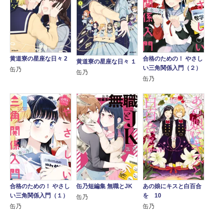
黄道寮の星座な日々 2
合格のための！ やさし
黄道寮の星座な日々 １
い三角関係入門（２）
缶乃
缶乃
缶乃
合格のための！ やさし
缶乃短編集 無職とJK
あの娘にキスと白百合
い三角関係入門（１）
を 10
缶乃
缶乃
缶乃