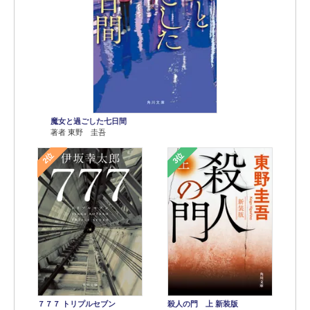
魔女と過ごした七日間
著者 東野 圭吾
2位
3位
７７７ トリプルセブン
殺人の門 上 新装版