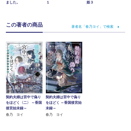
姫３
ました。
１
この著者の商品
著者名「春乃ヨイ」で検索
契約夫婦は宮中で偽り
契約夫婦は宮中で偽り
をほどく〈二〉 ～香国
をほどく ～香国後宮始
後宮始末録～
末録～
春乃 ヨイ
春乃 ヨイ