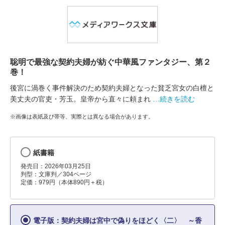
聡明で最強な契約夫婦が紡ぐ中華風ファンタジー、第２
巻！
後宮に渦巻く事件解決のため契約夫婦となった貧乏宮女の白檀と
美丈夫の官吏・芳玉。皇帝から直々に頼まれ
…続きを読む
※画像は表紙及び帯等、実際とは異なる場合があります。
紙書籍
発売日：2026年03月25日
判型：文庫判／304ページ
定価：979円（本体890円＋税）
電子版：契約夫婦は宮中で偽りをほどく〈二〉 ～香