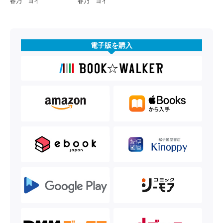
春乃 ヨイ
春乃 ヨイ
電子版を購入