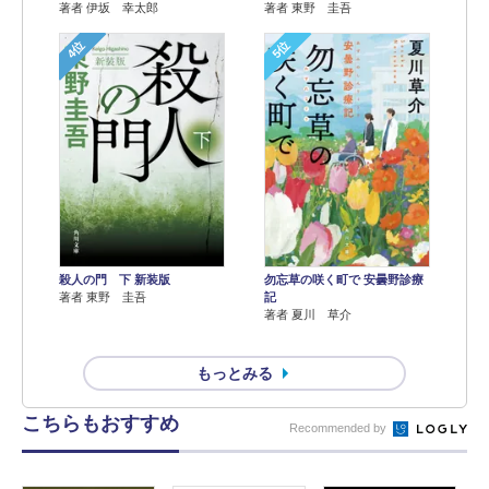
著者 伊坂 幸太郎
著者 東野 圭吾
4位
5位
殺人の門 下 新装版
勿忘草の咲く町で 安曇野診療
著者 東野 圭吾
記
著者 夏川 草介
もっとみる
こちらもおすすめ
Recommended by