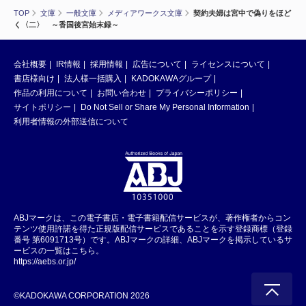
TOP
文庫
一般文庫
メディアワークス文庫
契約夫婦は宮中で偽りをほど
く〈二〉 ～香国後宮始末録～
会社概要
IR情報
採用情報
広告について
ライセンスについて
書店様向け
法人様一括購入
KADOKAWAグループ
作品の利用について
お問い合わせ
プライバシーポリシー
サイトポリシー
Do Not Sell or Share My Personal Information
利用者情報の外部送信について
ABJマークは、この電子書店・電子書籍配信サービスが、著作権者からコン
テンツ使用許諾を得た正規版配信サービスであることを示す登録商標（登録
番号 第6091713号）です。ABJマークの詳細、ABJマークを掲示しているサ
ービスの一覧はこちら。
https://aebs.or.jp/
©KADOKAWA CORPORATION 2026