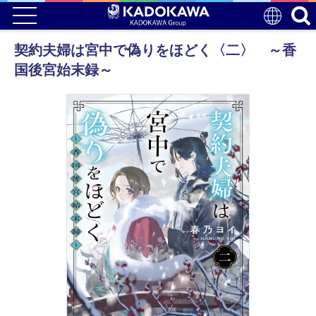
契約夫婦は宮中で偽りをほどく〈二〉 ～香
国後宮始末録～