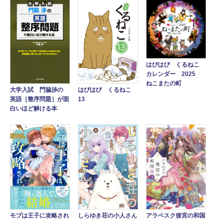
はぴはぴ くるねこ
カレンダー 2025
ねこまたの町
大学入試 門脇渉の
はぴはぴ くるねこ
英語［整序問題］が面
13
白いほど解ける本
アラベスク後宮の和国
モブは王子に攻略され
しらゆき荘の小人さん