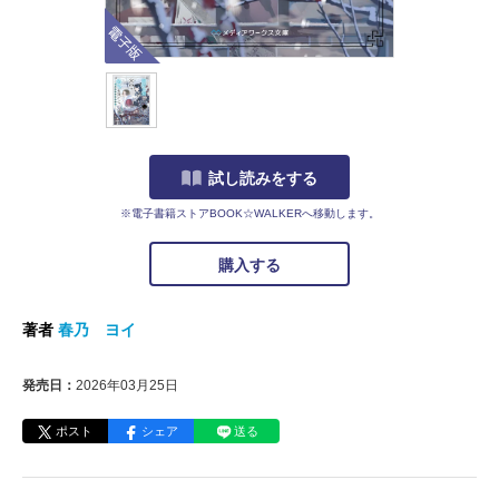
電子版
試し読みをする
※電子書籍ストアBOOK☆WALKERへ移動します。
購入する
著者
春乃 ヨイ
発売日：
2026年03月25日
ポスト
シェア
送る