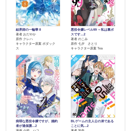
結界師の一輪華 8
悪役令嬢レベル99 ～私は裏ボ
著者 おだやか
スです…2
原作 クレハ
著者 のこみ
キャラクター原案 ボダック
原作 七夕 さとり
ス
キャラクター原案 Tea
4位
5位
病弱な悪役令嬢ですが、婚約
BLゲームの主人公の弟である
者が過保護…2
ことに気…2
漫画 小箱 ハコ
著者 加奈