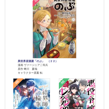
1位
異世界居酒屋「のぶ」 （２２）
漫画 ヴァージニア二等兵
原作 蝉川 夏哉
キャラクター原案 転
2位
3位